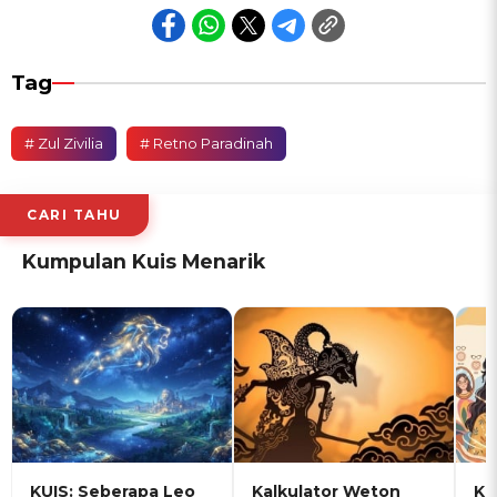
Tag
# Zul Zivilia
# Retno Paradinah
CARI TAHU
Kumpulan Kuis Menarik
KUIS: Seberapa Leo
Kalkulator Weton
KU