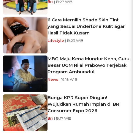
Bri
| 19:27 WIB
6 Cara Memilih Shade Skin Tint
yang Sesuai Undertone Kulit agar
Hasil Tidak Kusam
Lifestyle
| 19:23 WIB
MBG Maju Kena Mundur Kena, Guru
Besar UGM Nilai Prabowo Terjebak
Program Amburadul
News
| 19:18 WIB
Bunga KPR Super Ringan!
Wujudkan Rumah Impian di BRI
Consumer Expo 2026
Bri
| 19:17 WIB