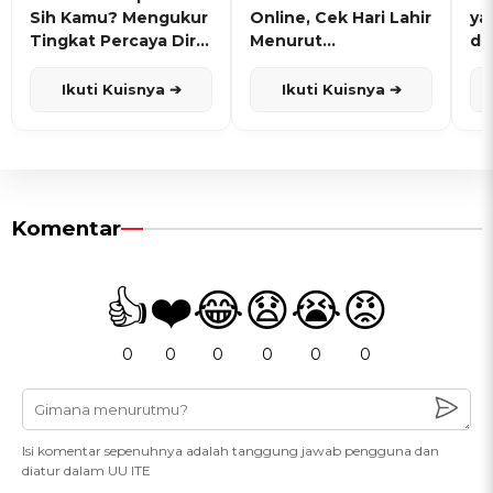
Sih Kamu? Mengukur
Online, Cek Hari Lahir
ya
Tingkat Percaya Diri
Menurut
de
dan Karisma
Penanggalan Jawa
Ikuti Kuisnya ➔
Ikuti Kuisnya ➔
Komentar
👍
❤️
😂
😧
😭
😡
0
0
0
0
0
0
Isi komentar sepenuhnya adalah tanggung jawab pengguna dan
diatur dalam UU ITE