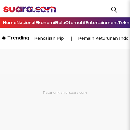
Home
Nasional
Ekonomi
Bola
Otomotif
Entertainment
Tekn
🔥 Trending
Pencairan Pip
Pemain Keturunan Indo