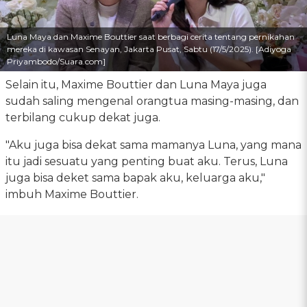
Luna Maya dan Maxime Bouttier saat berbagi cerita tentang pernikahan
mereka di kawasan Senayan, Jakarta Pusat, Sabtu (17/5/2025). [Adiyoga
Priyambodo/Suara.com]
Selain itu, Maxime Bouttier dan Luna Maya juga
sudah saling mengenal orangtua masing-masing, dan
terbilang cukup dekat juga.
"Aku juga bisa dekat sama mamanya Luna, yang mana
itu jadi sesuatu yang penting buat aku. Terus, Luna
juga bisa deket sama bapak aku, keluarga aku,"
imbuh Maxime Bouttier.