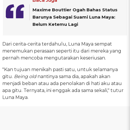
Baca Juga
Maxime Bouttier Ogah Bahas Status
Barunya Sebagai Suami Luna Maya:
Belum Ketemu Lagi
Dari cerita-cerita terdahulu, Luna Maya sempat
menemukan perasaan seperti itu dari mereka yang
pernah mencoba mengutarakan keseriusan.
"Kan tujuan menikah pasti satu, untuk selamanya
gitu.
Being old
nantinya sama dia, apakah akan
menjadi beban atau ada penolakan di hati aku atau
apa gitu. Ternyata, ini enggak ada sama sekali," tutur
Luna Maya.