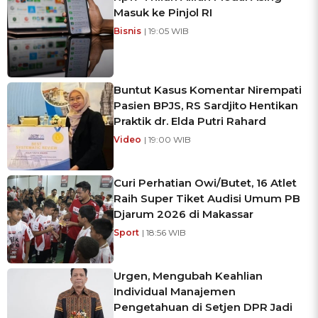
Masuk ke Pinjol RI
Bisnis
| 19:05 WIB
Buntut Kasus Komentar Nirempati
Pasien BPJS, RS Sardjito Hentikan
Praktik dr. Elda Putri Rahard
Video
| 19:00 WIB
Curi Perhatian Owi/Butet, 16 Atlet
Raih Super Tiket Audisi Umum PB
Djarum 2026 di Makassar
Sport
| 18:56 WIB
Urgen, Mengubah Keahlian
Individual Manajemen
Pengetahuan di Setjen DPR Jadi