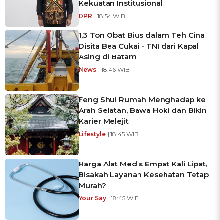
Kekuatan Institusional
DPR
| 18:54 WIB
1,3 Ton Obat Bius dalam Teh Cina
Disita Bea Cukai - TNI dari Kapal
Asing di Batam
News
| 18:46 WIB
Feng Shui Rumah Menghadap ke
Arah Selatan, Bawa Hoki dan Bikin
Karier Melejit
Lifestyle
| 18:45 WIB
Harga Alat Medis Empat Kali Lipat,
Bisakah Layanan Kesehatan Tetap
Murah?
Your Say
| 18:45 WIB