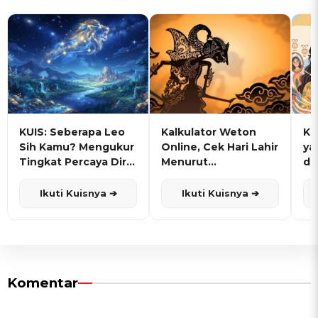
KUIS: Seberapa Leo
Kalkulator Weton
KU
Sih Kamu? Mengukur
Online, Cek Hari Lahir
ya
Tingkat Percaya Diri
Menurut
de
dan Karisma
Penanggalan Jawa
Ikuti Kuisnya ➔
Ikuti Kuisnya ➔
Komentar