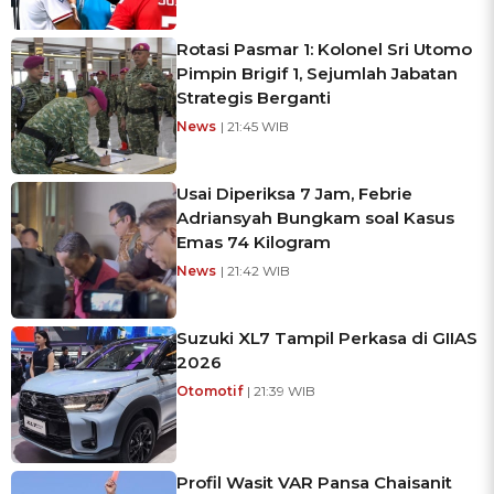
Rotasi Pasmar 1: Kolonel Sri Utomo
Pimpin Brigif 1, Sejumlah Jabatan
Strategis Berganti
News
| 21:45 WIB
Usai Diperiksa 7 Jam, Febrie
Adriansyah Bungkam soal Kasus
Emas 74 Kilogram
News
| 21:42 WIB
Suzuki XL7 Tampil Perkasa di GIIAS
2026
Otomotif
| 21:39 WIB
Profil Wasit VAR Pansa Chaisanit