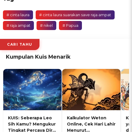
# cinta laura
# cinta laura suarakan save raja ampat
# raja ampat
# nikel
# Papua
CARI TAHU
Kumpulan Kuis Menarik
KUIS: Seberapa Leo
Kalkulator Weton
KU
Sih Kamu? Mengukur
Online, Cek Hari Lahir
ya
Tingkat Percaya Diri
Menurut
de