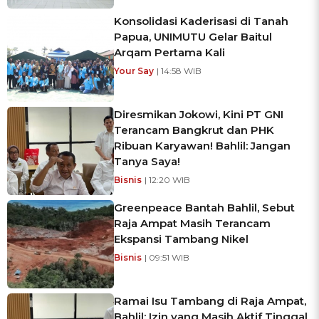
Konsolidasi Kaderisasi di Tanah
Papua, UNIMUTU Gelar Baitul
Arqam Pertama Kali
Your Say
| 14:58 WIB
Diresmikan Jokowi, Kini PT GNI
Terancam Bangkrut dan PHK
Ribuan Karyawan! Bahlil: Jangan
Tanya Saya!
Bisnis
| 12:20 WIB
Greenpeace Bantah Bahlil, Sebut
Raja Ampat Masih Terancam
Ekspansi Tambang Nikel
Bisnis
| 09:51 WIB
Ramai Isu Tambang di Raja Ampat,
Bahlil: Izin yang Masih Aktif Tinggal