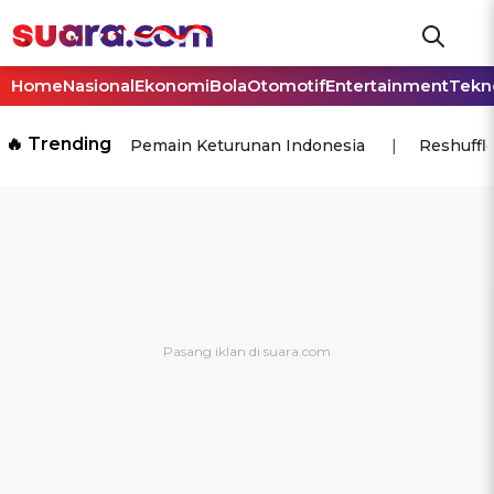
Home
Nasional
Ekonomi
Bola
Otomotif
Entertainment
Tekn
🔥 Trending
Pemain Keturunan Indonesia
Reshuffl