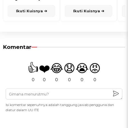
dan Karisma
Penanggalan Jawa
Ikuti Kuisnya ➔
Ikuti Kuisnya ➔
Komentar
👍
❤️
😂
😧
😭
😡
0
0
0
0
0
0
Isi komentar sepenuhnya adalah tanggung jawab pengguna dan
diatur dalam UU ITE