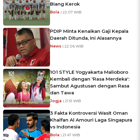
Biang Kerok
Bola
| 22:07 WIB
PDIP Minta Kenaikan Gaji Kepala
Daerah Ditunda, Ini Alasannya
News
| 22:06 WIB
1O1 STYLE Yogyakarta Malioboro
Kembali dengan 'Rasa Merdeka':
Sambut Agustusan dengan Rasa
dan Tawa
Jogja
| 21:51 WIB
3 Fakta Kontroversi Wasit Oman
Khalfan Al Amouri Laga Singapura
vs Indonesia
Bola
| 21:47 WIB