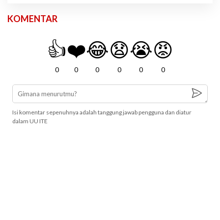
KOMENTAR
👍
❤️
😂
😧
😭
😡
0
0
0
0
0
0
Isi komentar sepenuhnya adalah tanggung jawab pengguna dan diatur
dalam UU ITE