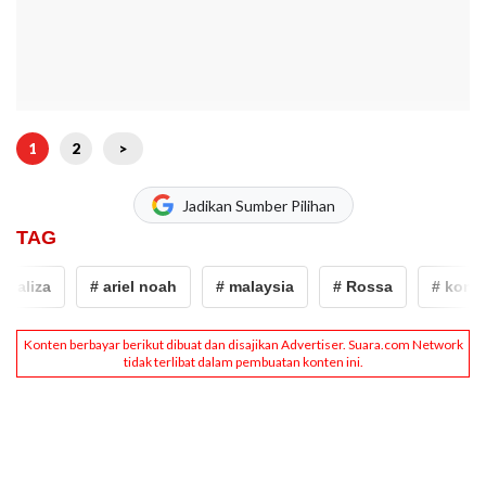
1
2
>
Jadikan Sumber Pilihan
TAG
liza
# ariel noah
# malaysia
# Rossa
# konser r