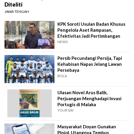
Diteliti
JAWA TENGAH
KPK Soroti Usulan Badan Khusus
Pengelola Aset Rampasan,
Efektivitas Jadi Pertimbangan
NEWS
Persib Pecundangi Persija, Tapi
Kehabisan Napas Jelang Lawan
Persebaya
BOLA
Ulasan Novel Arus Balik,
Perjuangan Menghadapi Invasi
Portugis di Malaka
YOUR SAY
Masyarakat Doyan Gunakan
Pinjol, Utangnya Tembus