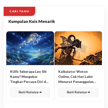
CARI TAHU
Kumpulan Kuis Menarik
KUIS: Seberapa Leo Sih
Kalkulator Weton
Kamu? Mengukur
Online, Cek Hari Lahir
Tingkat Percaya Diri dan
Menurut Penanggalan
Karisma
Jawa
Ikuti Kuisnya ➔
Ikuti Kuisnya ➔