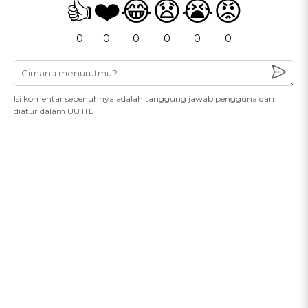
👍
❤️
😂
😧
😭
😡
0
0
0
0
0
0
Isi komentar sepenuhnya adalah tanggung jawab pengguna dan
diatur dalam UU ITE