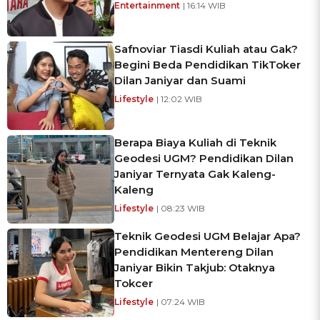
Entertainment
| 16:14 WIB
Safnoviar Tiasdi Kuliah atau Gak?
Begini Beda Pendidikan TikToker
Dilan Janiyar dan Suami
Lifestyle
| 12:02 WIB
Berapa Biaya Kuliah di Teknik
Geodesi UGM? Pendidikan Dilan
Janiyar Ternyata Gak Kaleng-
Kaleng
Lifestyle
| 08:23 WIB
Teknik Geodesi UGM Belajar Apa?
Pendidikan Mentereng Dilan
Janiyar Bikin Takjub: Otaknya
Tokcer
Lifestyle
| 07:24 WIB