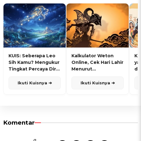
KUIS: Seberapa Leo
Kalkulator Weton
KU
Sih Kamu? Mengukur
Online, Cek Hari Lahir
ya
Tingkat Percaya Diri
Menurut
de
dan Karisma
Penanggalan Jawa
Ikuti Kuisnya ➔
Ikuti Kuisnya ➔
Komentar