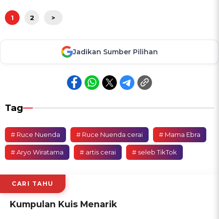
1
2
>
Jadikan Sumber Pilihan
Tag
# Ruce Nuenda
# Ruce Nuenda cerai
# Mama Ebra
# Aryo Wiratama
# artis cerai
# seleb TikTok
CARI TAHU
Kumpulan Kuis Menarik