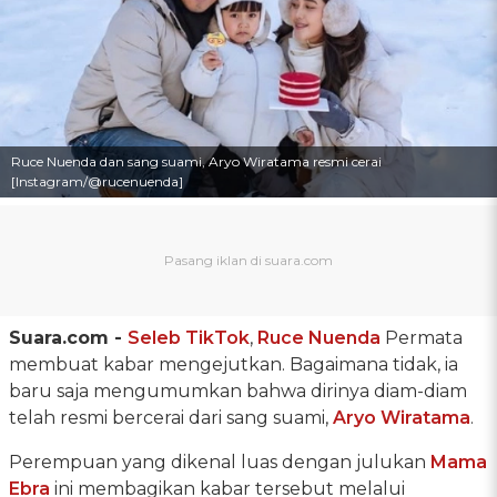
Ruce Nuenda dan sang suami, Aryo Wiratama resmi cerai
[Instagram/@rucenuenda]
Suara.com -
Seleb TikTok
,
Ruce Nuenda
Permata
membuat kabar mengejutkan. Bagaimana tidak, ia
baru saja mengumumkan bahwa dirinya diam-diam
telah resmi bercerai dari sang suami,
Aryo Wiratama
.
Perempuan yang dikenal luas dengan julukan
Mama
Ebra
ini membagikan kabar tersebut melalui