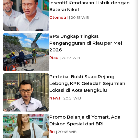
Insentif Kendaraan Listrik dengan
Baterai Nikel
Otomotif
| 20:55 WIB
BPS Ungkap Tingkat
Pengangguran di Riau per Mei
2026
Riau
| 20:53 WIB
Pertebal Bukti Suap Rejang
Lebong, KPK Geledah Sejumlah
Lokasi di Kota Bengkulu
News
| 20:51 WIB
Promo Belanja di Yomart, Ada
Diskon Spesial dari BRI
Bri
| 20:45 WIB