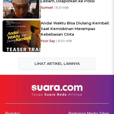
Lebam, Dilaporkan ke Polisi
Sumsel
| 15:31 WIB
Andai Waktu Bisa Diulang Kembali:
Saat Kemiskinan Merampas
Kebebasan Cinta
Your Say
| 15:30 WIB
LIHAT ARTIKEL LAINNYA
Redaksi
Pedoman Media Siber