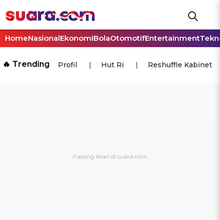
Home
Nasional
Ekonomi
Bola
Otomotif
Entertainment
Tekn
🔥 Trending
Profil
Hut Ri
Reshuffle Kabinet