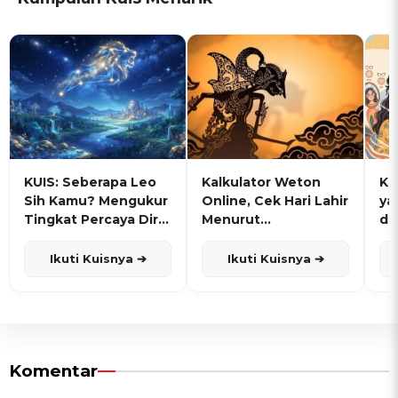
KUIS: Seberapa Leo
Kalkulator Weton
KU
Sih Kamu? Mengukur
Online, Cek Hari Lahir
ya
Tingkat Percaya Diri
Menurut
de
dan Karisma
Penanggalan Jawa
Ikuti Kuisnya ➔
Ikuti Kuisnya ➔
Komentar