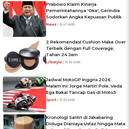
Prabowo Klaim Kinerja
Pemerintahannya 'Oke', Gerindra
Sodorkan Angka Kepuasan Publik
News
| 15:41 WIB
2 Rekomendasi Cushion Make Over
Terbaik dengan Full Coverage,
Tahan 24 Jam
Lifestyle
| 15:35 WIB
Jadwal MotoGP Inggris 2026
Malam Ini: Jorge Martin Pole, Veda
Ega Bakal Tancap Gas di Moto3
Sport
| 15:35 WIB
Kronologi Santri di Jakabaring
Diduga Dianiaya Ustaz hingga Mata