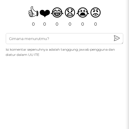
👍
❤️
😂
😧
😭
😡
0
0
0
0
0
0
Isi komentar sepenuhnya adalah tanggung jawab pengguna dan
diatur dalam UU ITE