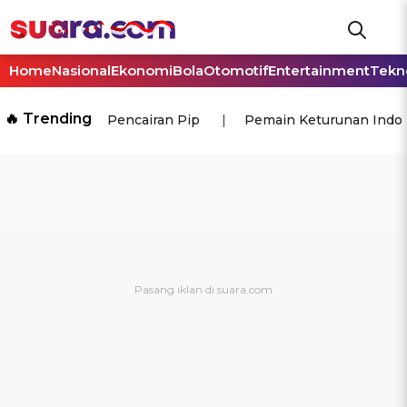
Home
Nasional
Ekonomi
Bola
Otomotif
Entertainment
Tekn
🔥 Trending
Pencairan Pip
Pemain Keturunan Indo