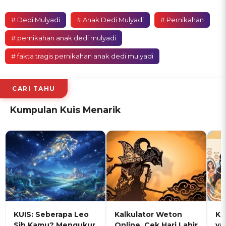
# Dedi Mulyadi
# Anak Dedi Mulyadi
# Pernikahan
# pernikahan anak dedi mulyadi
# fakta tragis pernikahan anak dedi mulyadi
CARI TAHU
Kumpulan Kuis Menarik
KUIS: Seberapa Leo
Kalkulator Weton
KU
Sih Kamu? Mengukur
Online, Cek Hari Lahir
ya