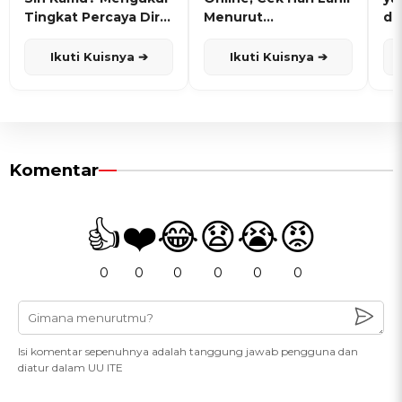
Tingkat Percaya Diri
Menurut
de
dan Karisma
Penanggalan Jawa
Ikuti Kuisnya ➔
Ikuti Kuisnya ➔
Komentar
👍
❤️
😂
😧
😭
😡
0
0
0
0
0
0
Isi komentar sepenuhnya adalah tanggung jawab pengguna dan
diatur dalam UU ITE