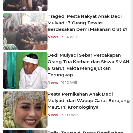
Tragedi Pesta Rakyat Anak Dedi
Mulyadi: 3 Orang Tewas
Berdesakan Demi Makanan Gratis?
News
| 19:14 WIB
Dedi Mulyadi Sebar Percakapan
Orang Tua Korban dan Siswa SMAN
6 Garut, Fakta Mengejutkan
Terungkap
News
| 19:10 WIB
Pesta Pernikahan Anak Dedi
Mulyadi dan Wabup Garut Berujung
Maut, Ini Kronologinya
News
| 19:09 WIB
Polisi Tewas di Pesta Pernikahan