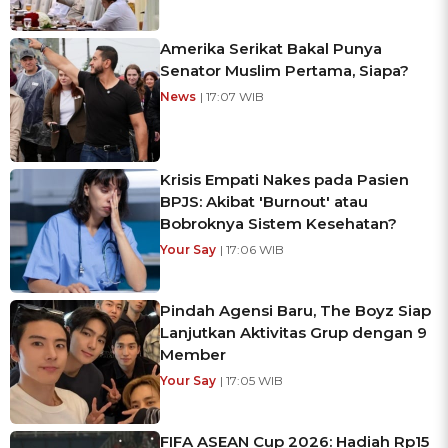
Amerika Serikat Bakal Punya
Senator Muslim Pertama, Siapa?
News
| 17:07 WIB
Krisis Empati Nakes pada Pasien
BPJS: Akibat 'Burnout' atau
Bobroknya Sistem Kesehatan?
Your Say
| 17:06 WIB
Pindah Agensi Baru, The Boyz Siap
Lanjutkan Aktivitas Grup dengan 9
Member
Your Say
| 17:05 WIB
FIFA ASEAN Cup 2026: Hadiah Rp15