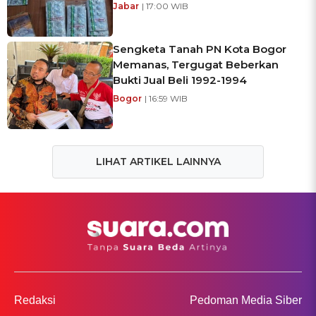
Jabar
| 17:00 WIB
Sengketa Tanah PN Kota Bogor
Memanas, Tergugat Beberkan
Bukti Jual Beli 1992-1994
Bogor
| 16:59 WIB
LIHAT ARTIKEL LAINNYA
Redaksi
Pedoman Media Siber