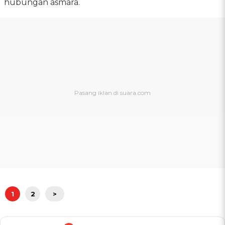
hubungan asmara.
1
2
>