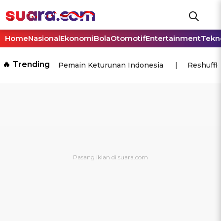
Home
Nasional
Ekonomi
Bola
Otomotif
Entertainment
Tekn
🔥 Trending
Pemain Keturunan Indonesia
Reshuffl