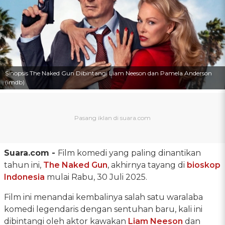
Sinopsis The Naked Gun Dibintangi Liam Neeson dan Pamela Anderson
(imdb)
Suara.com -
Film komedi yang paling dinantikan
tahun ini,
The Naked Gun
, akhirnya tayang di
bioskop
Indonesia
mulai Rabu, 30 Juli 2025.
Film ini menandai kembalinya salah satu waralaba
komedi legendaris dengan sentuhan baru, kali ini
dibintangi oleh aktor kawakan
Liam Neeson
dan