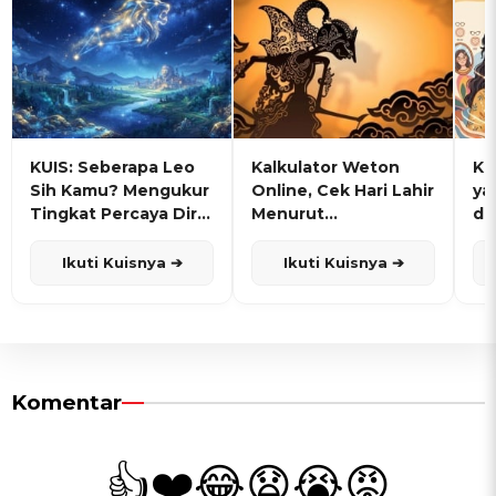
KUIS: Seberapa Leo
Kalkulator Weton
KU
Sih Kamu? Mengukur
Online, Cek Hari Lahir
ya
Tingkat Percaya Diri
Menurut
de
dan Karisma
Penanggalan Jawa
Ikuti Kuisnya ➔
Ikuti Kuisnya ➔
Komentar
👍
❤️
😂
😧
😭
😡