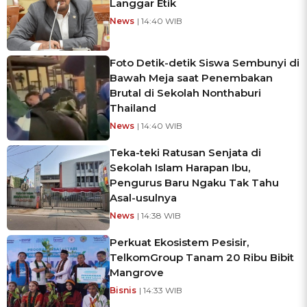
Langgar Etik
News
| 14:40 WIB
Foto Detik-detik Siswa Sembunyi di
Bawah Meja saat Penembakan
Brutal di Sekolah Nonthaburi
Thailand
News
| 14:40 WIB
Teka-teki Ratusan Senjata di
Sekolah Islam Harapan Ibu,
Pengurus Baru Ngaku Tak Tahu
Asal-usulnya
News
| 14:38 WIB
Perkuat Ekosistem Pesisir,
TelkomGroup Tanam 20 Ribu Bibit
Mangrove
Bisnis
| 14:33 WIB