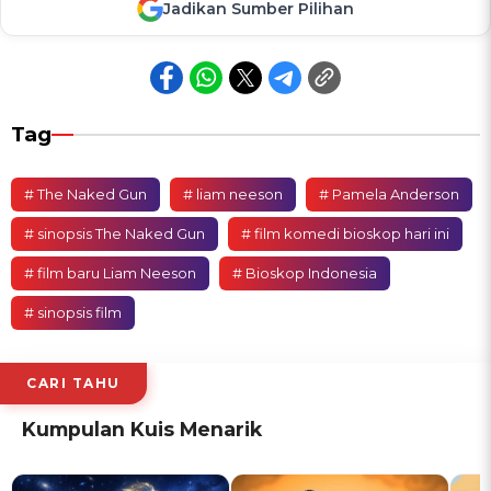
Jadikan Sumber Pilihan
Tag
# The Naked Gun
# liam neeson
# Pamela Anderson
# sinopsis The Naked Gun
# film komedi bioskop hari ini
# film baru Liam Neeson
# Bioskop Indonesia
# sinopsis film
CARI TAHU
Kumpulan Kuis Menarik