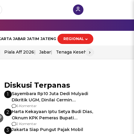
KARTA
JABAR
JATIM
JATENG
REGIONAL
›
Piala Aff 2026
Jabar
Tenaga Kesehatan
Ppad
Diskusi Terpanas
Sayembara Rp10 Juta Dedi Mulyadi
1
Dikritik UGM, Dinilai Cermin
Gagalnya Negara Jamin Keamanan
6 Komentar
Harta Kekayaan Iptu Setya Budi Dias,
2
Oknum KPK Pemeras Bupati
Pemalang
2 Komentar
Jakarta Siap Pungut Pajak Mobil
3