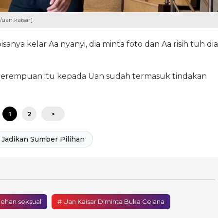
/uan.kaisar]
isanya kelar Aa nyanyi, dia minta foto dan Aa risih tuh dia
 perempuan itu kepada Uan sudah termasuk tindakan
1
2
>
Jadikan Sumber Pilihan
ehan seksual
# Uan Kaisar Diminta Buka Celana