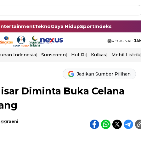
Entertainment
Tekno
Gaya Hidup
Sport
Indeks
REGIONAL:
JA
unan Indonesia
Sunscreen
Hut Ri
Kulkas
Mobil Listrik
Jadikan Sumber Pilihan
isar Diminta Buka Celana
Uang
nggraeni