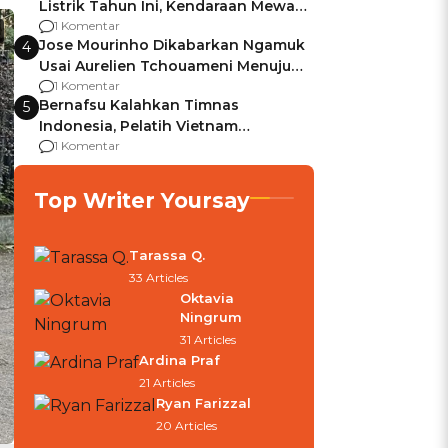
Listrik Tahun Ini, Kendaraan Mewah
Kena hingga 75% PKB
1 Komentar
Jose Mourinho Dikabarkan Ngamuk
4
Usai Aurelien Tchouameni Menuju
Manchester United
1 Komentar
Bernafsu Kalahkan Timnas
5
Indonesia, Pelatih Vietnam
Berencana Pakai Jimat di Pakansari
1 Komentar
Top Writer Yoursay
Tarassa Q.
33 Articles
Oktavia
Ningrum
31 Articles
Ardina Praf
21 Articles
Ryan Farizzal
20 Articles