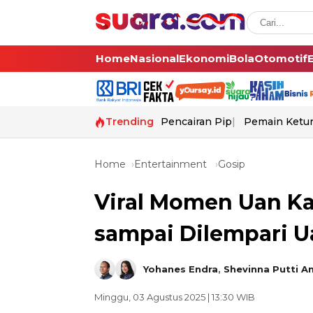
Home
Nasional
Ekonomi
Bola
Otomotif
Trending
Pencairan Pip
Pemain Ketur
Home
Entertainment
Gosip
Viral Momen Uan Ka
sampai Dilempari 
Yohanes Endra
,
Shevinna Putti A
Minggu, 03 Agustus 2025 | 13:30 WIB