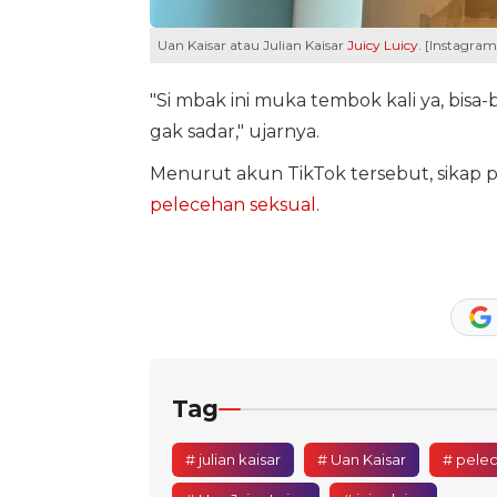
Uan Kaisar atau Julian Kaisar
Juicy Luicy
. [Instagram
"Si mbak ini muka tembok kali ya, bisa-b
gak sadar," ujarnya.
Menurut akun TikTok tersebut, sikap
pelecehan seksual
.
Tag
# julian kaisar
# Uan Kaisar
# pelec