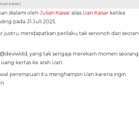
/uan.kaisar]
an dialami oleh
Julian Kaisar
alias
Uan Kaisar
ketika
ng pada 31 Juli 2025.
r justru mendapatkan perilaku tak senonoh dari seora
ok @deviwidd, yang tak sengaja merekam momen seorang
uang kertas ke arah Uan.
awal perempuan itu menghampiri Uan karena ingin
sh
.