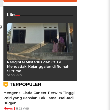
Liks
ng
Pengintai Misterius dan CCTV
Mendadak, Kejanggalan di Rumah
Sutrimo
16:00 WIB
TERPOPULER
Mengenal Lisda Cancer, Perwira Tinggi
Polri yang Pensiun Tak Lama Usai Jadi
Brigjen
News |
11:22 WIB