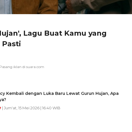
 Hujan', Lagu Buat Kamu yang
Pasti
icy Kembali dengan Luka Baru Lewat Gurun Hujan, Apa
ya?
y
| Jum'at, 15 Mei 2026 | 16:40 WIB