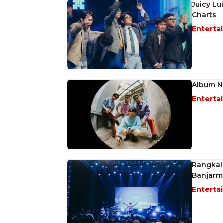
Juicy Lu
Charts
Enterta
Album No
Enterta
Rangkaia
Banjarm
Enterta