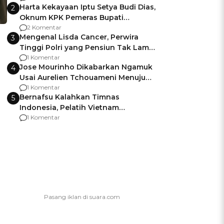
Harta Kekayaan Iptu Setya Budi Dias,
2
Oknum KPK Pemeras Bupati
Pemalang
2 Komentar
Mengenal Lisda Cancer, Perwira
3
Tinggi Polri yang Pensiun Tak Lama
Usai Jadi Brigjen
1 Komentar
Jose Mourinho Dikabarkan Ngamuk
4
Usai Aurelien Tchouameni Menuju
Manchester United
1 Komentar
Bernafsu Kalahkan Timnas
5
Indonesia, Pelatih Vietnam
Berencana Pakai Jimat di Pakansari
1 Komentar