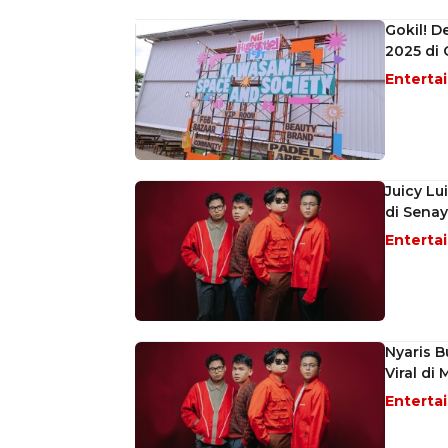
Gokil! D
2025 di
Enterta
Juicy L
di Sena
Enterta
Nyaris B
Viral d
Enterta