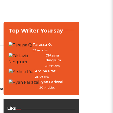
Top Writer Yoursay
Tarassa Q.
33 Articles
Oktavia
Ningrum
31 Articles
Ardina Praf
21 Articles
Ryan Farizzal
20 Articles
ya
Liks