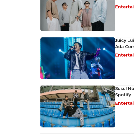
Enterta
Juicy Lu
Ada Co
Enterta
Susul No
Spotify
Enterta