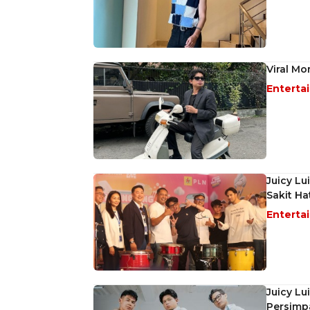
Viral M
Enterta
Juicy Lu
Sakit Ha
Enterta
Juicy Lu
Persimp