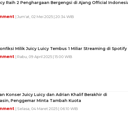
icy Raih 2 Penghargaan Bergengsi di Ajang Official Indonesi
inment
| Jum'at, 02 Mei 2025 | 20:34 WIB
nfiksi Milik Juicy Luicy Tembus 1 Miliar Streaming di Spotify
inment
| Rabu, 09 April 2025 | 15:00 WIB
n Konser Juicy Luicy dan Adrian Khalif Berakhir di
asin, Penggemar Minta Tambah Kuota
inment
| Selasa, 04 Maret 2025 | 06:10 WIB