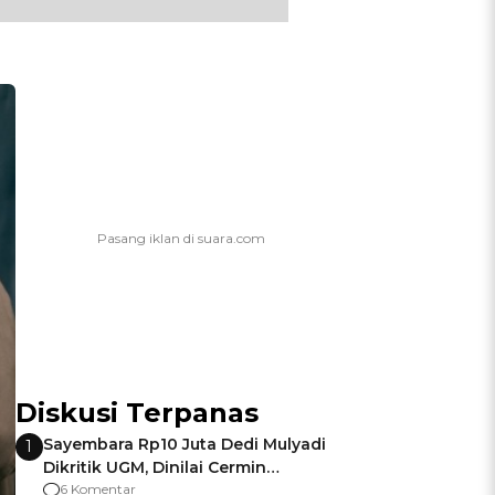
Diskusi Terpanas
Sayembara Rp10 Juta Dedi Mulyadi
1
Dikritik UGM, Dinilai Cermin
Gagalnya Negara Jamin Keamanan
6 Komentar