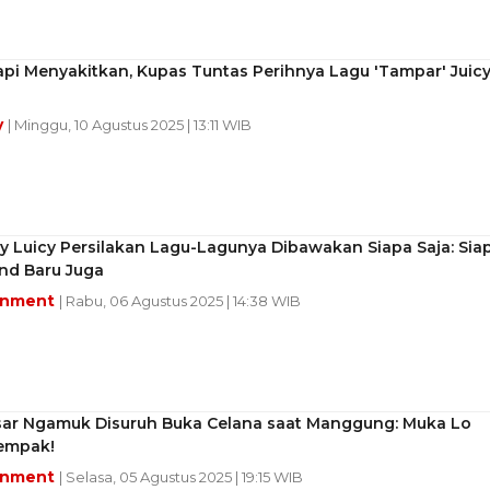
pi Menyakitkan, Kupas Tuntas Perihnya Lagu 'Tampar' Juic
y
| Minggu, 10 Agustus 2025 | 13:11 WIB
y Luicy Persilakan Lagu-Lagunya Dibawakan Siapa Saja: Sia
nd Baru Juga
inment
| Rabu, 06 Agustus 2025 | 14:38 WIB
sar Ngamuk Disuruh Buka Celana saat Manggung: Muka Lo
empak!
inment
| Selasa, 05 Agustus 2025 | 19:15 WIB