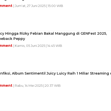
inment
| Jum'at, 27 Juni 2025 | 15:00 WIB
icy Hingga Rizky Febian Bakal Manggung di GENFest 2025,
meback Peppy
inment
| Kamis, 05 Juni 2025 | 14:45 WIB
nfiksi, Album Sentimentil Juicy Luicy Raih 1 Miliar Streaming 
inment
| Rabu, 14 Mei 2025 | 20:37 WIB