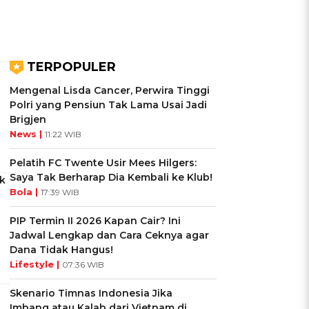
TERPOPULER
Mengenal Lisda Cancer, Perwira Tinggi
Polri yang Pensiun Tak Lama Usai Jadi
Brigjen
News |
11:22 WIB
Pelatih FC Twente Usir Mees Hilgers:
Saya Tak Berharap Dia Kembali ke Klub!
k
Bola |
17:39 WIB
PIP Termin II 2026 Kapan Cair? Ini
Jadwal Lengkap dan Cara Ceknya agar
Dana Tidak Hangus!
Lifestyle |
07:36 WIB
Skenario Timnas Indonesia Jika
Imbang atau Kalah dari Vietnam di