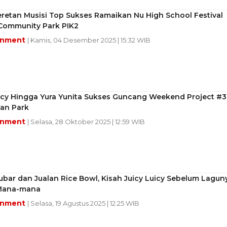
eretan Musisi Top Sukses Ramaikan Nu High School Festival
 Community Park PIK2
inment
| Kamis, 04 Desember 2025 | 15:32 WIB
uicy Hingga Yura Yunita Sukses Guncang Weekend Project #3
yan Park
inment
| Selasa, 28 Oktober 2025 | 12:59 WIB
ubar dan Jualan Rice Bowl, Kisah Juicy Luicy Sebelum Lagun
i Mana-mana
inment
| Selasa, 19 Agustus 2025 | 12:25 WIB