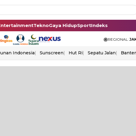
Entertainment
Tekno
Gaya Hidup
Sport
Indeks
REGIONAL:
JA
unan Indonesia
Sunscreen
Hut Ri
Sepatu Jalan
Bante