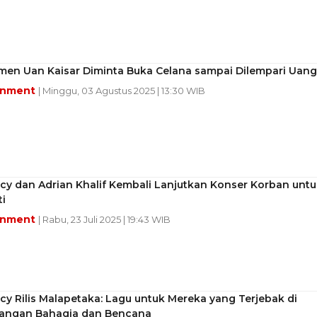
omen Uan Kaisar Diminta Buka Celana sampai Dilempari Uang
inment
| Minggu, 03 Agustus 2025 | 13:30 WIB
icy dan Adrian Khalif Kembali Lanjutkan Konser Korban untu
ti
inment
| Rabu, 23 Juli 2025 | 19:43 WIB
icy Rilis Malapetaka: Lagu untuk Mereka yang Terjebak di
angan Bahagia dan Bencana