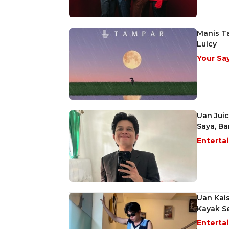
Manis Ta
Luicy
Your Sa
Uan Juic
Saya, Ba
Enterta
Uan Kai
Kayak S
Enterta