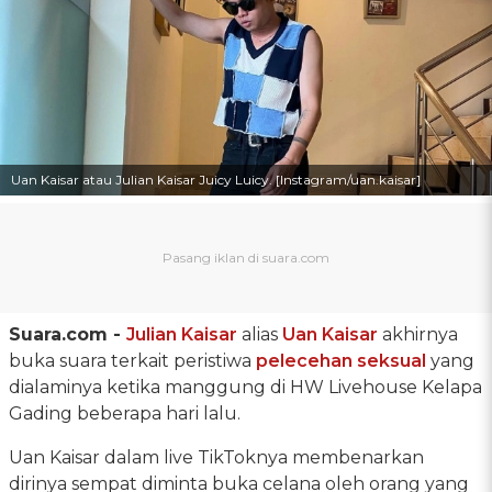
Uan Kaisar atau Julian Kaisar Juicy Luicy. [Instagram/uan.kaisar]
Suara.com -
Julian Kaisar
alias
Uan Kaisar
akhirnya
buka suara terkait peristiwa
pelecehan seksual
yang
dialaminya ketika manggung di HW Livehouse Kelapa
Gading beberapa hari lalu.
Uan Kaisar dalam live TikToknya membenarkan
dirinya sempat diminta buka celana oleh orang yang