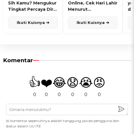
Sih Kamu? Mengukur
Online, Cek Hari Lahir
ya
Tingkat Percaya Diri
Menurut
de
dan Karisma
Penanggalan Jawa
Ikuti Kuisnya ➔
Ikuti Kuisnya ➔
Komentar
👍
❤️
😂
😧
😭
😡
0
0
0
0
0
0
Isi komentar sepenuhnya adalah tanggung jawab pengguna dan
diatur dalam UU ITE