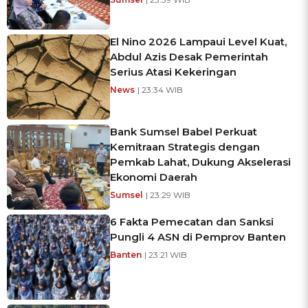
El Nino 2026 Lampaui Level Kuat,
Abdul Azis Desak Pemerintah
Serius Atasi Kekeringan
News
| 23:34 WIB
Bank Sumsel Babel Perkuat
Kemitraan Strategis dengan
Pemkab Lahat, Dukung Akselerasi
Ekonomi Daerah
Sumsel
| 23:29 WIB
6 Fakta Pemecatan dan Sanksi
Pungli 4 ASN di Pemprov Banten
Banten
| 23:21 WIB