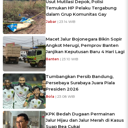
Usut Mutilasi Depok, Polisi
Temukan HP Pelaku Tergabung
dalam Grup Komunitas Gay
Jabar
| 23:14 WIB
Macet Jalur Bojonegara Bikin Sopir
Angkot Merugi, Pemprov Banten
Janjikan Keputusan Baru 4 Hari Lagi
Banten
| 23:10 WIB
Tumbangkan Persib Bandung,
Persebaya Surabaya Juara Piala
Presiden 2026
Bola
| 23:08 WIB
KPK Bedah Dugaan Permainan
Jalur Hijau dan Jalur Merah di Kasus
Suap Bea Cukai