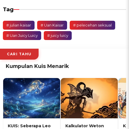
Tag
# julian kaisar
# Uan Kaisar
# pelecehan seksual
# Uan Juicy Luicy
# juicy luicy
CARI TAHU
Kumpulan Kuis Menarik
KUIS: Seberapa Leo
Kalkulator Weton
KU