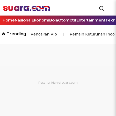
Home
Nasional
Ekonomi
Bola
Otomotif
Entertainment
Tekn
🔥 Trending
Pencairan Pip
Pemain Keturunan Indo