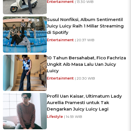
Entertainment
| 13:30 WIB
Susul Nonfiksi, Album Sentimentil
Juicy Luicy Raih 1 Miliar Streaming
di Spotify
Entertainment
| 20:37 WIB
10 Tahun Bersahabat, Fico Fachriza
Ungkit Aib Masa Lalu Uan Juicy
Luicy
Entertainment
| 20:30 WIB
Profil Uan Kaisar, Ultimatum Lady
Aurellia Pramesti untuk Tak
Dengarkan Juicy Luicy Lagi
Lifestyle
| 14:59 WIB