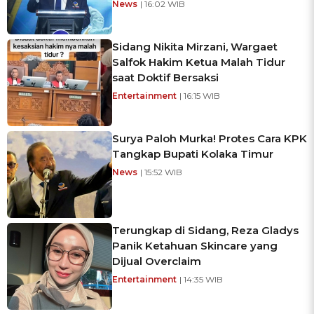
News
| 16:02 WIB
Sidang Nikita Mirzani, Wargaet
Salfok Hakim Ketua Malah Tidur
saat Doktif Bersaksi
Entertainment
| 16:15 WIB
Surya Paloh Murka! Protes Cara KPK
Tangkap Bupati Kolaka Timur
News
| 15:52 WIB
Terungkap di Sidang, Reza Gladys
Panik Ketahuan Skincare yang
Dijual Overclaim
Entertainment
| 14:35 WIB