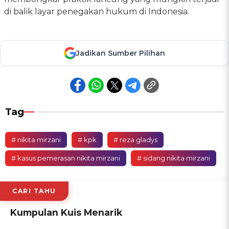
di balik layar penegakan hukum di Indonesia.
Jadikan Sumber Pilihan
Tag
# nikita mirzani
# kpk
# reza gladys
# kasus pemerasan nikita mirzani
# sidang nikita mirzani
CARI TAHU
Kumpulan Kuis Menarik