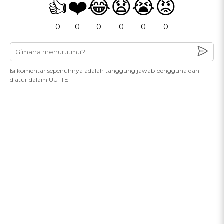
👍
❤️
😂
😧
😭
😡
0
0
0
0
0
0
Isi komentar sepenuhnya adalah tanggung jawab pengguna dan
diatur dalam UU ITE