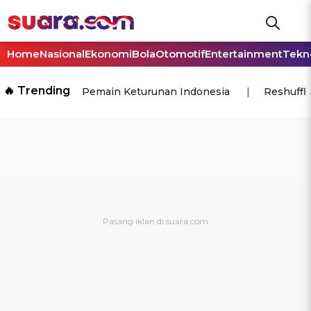
Home
Nasional
Ekonomi
Bola
Otomotif
Entertainment
Tekn
🔥 Trending
Pemain Keturunan Indonesia
Reshuffl