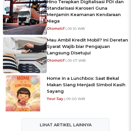
Hino Terapkan Digitalisasi PDI dan
Standarisasi Karoseri Guna
Menjamin Keamanan Kendaraan
Niaga
Otomotif
| 09:10 WIB
Mau Ambil Kredit Mobil? Ini Deretan
Syarat Wajib biar Pengajuan
Langsung Disetujui
Otomotif
| 09:07 WIB
Home in a Lunchbox: Saat Bekal
Makan Siang Menjadi Simbol Kasih
Sayang
Your Say
| 09:00 WIB
LIHAT ARTIKEL LAINNYA