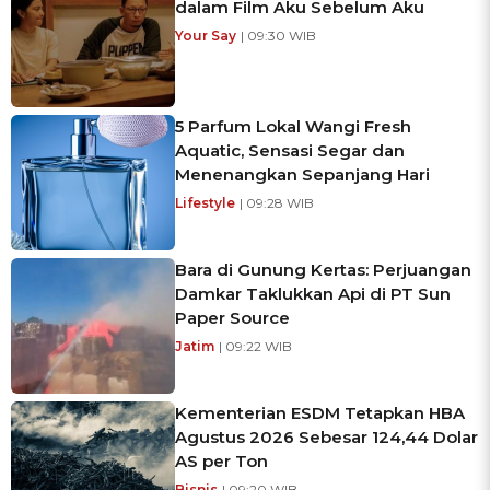
dalam Film Aku Sebelum Aku
Your Say
| 09:30 WIB
5 Parfum Lokal Wangi Fresh
Aquatic, Sensasi Segar dan
Menenangkan Sepanjang Hari
Lifestyle
| 09:28 WIB
Bara di Gunung Kertas: Perjuangan
Damkar Taklukkan Api di PT Sun
Paper Source
Jatim
| 09:22 WIB
Kementerian ESDM Tetapkan HBA
Agustus 2026 Sebesar 124,44 Dolar
AS per Ton
Bisnis
| 09:20 WIB