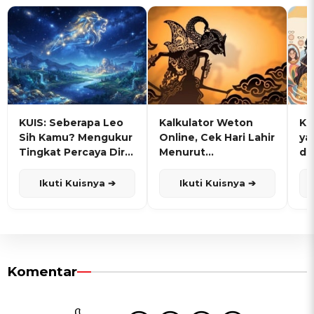
KUIS: Seberapa Leo
Kalkulator Weton
KU
Sih Kamu? Mengukur
Online, Cek Hari Lahir
ya
Tingkat Percaya Diri
Menurut
de
dan Karisma
Penanggalan Jawa
Ikuti Kuisnya ➔
Ikuti Kuisnya ➔
Komentar