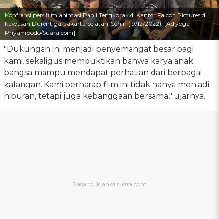
Konfrensi pers film animasi Panji Tengkorak di Kantor Falcon Pictures di
kawasan Durentiga, Jakarta Selatan, Senin (19/12/2022). [Adiyoga
Priyambodo/Suara.com]
"Dukungan ini menjadi penyemangat besar bagi
kami, sekaligus membuktikan bahwa karya anak
bangsa mampu mendapat perhatian dari berbagai
kalangan. Kami berharap film ini tidak hanya menjadi
hiburan, tetapi juga kebanggaan bersama," ujarnya.