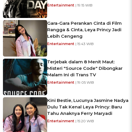
Entertainment
| 19:15 WIB
Gara-Gara Perankan Cinta di Film
Rangga & Cinta, Leya Princy Jadi
Lebih Cengeng
Entertainment
| 15:43 WIB
Terjebak dalam 8 Menit Maut:
Misteri "Source Code" Dibongkar
Malam Ini di Trans TV
Entertainment
| 19:05 WIB
Kini Bestie, Lucunya Jasmine Nadya
Dulu Tak Kenal Leya Princy: Baru
Tahu Anaknya Ferry Maryadi
Entertainment
| 15:20 WIB