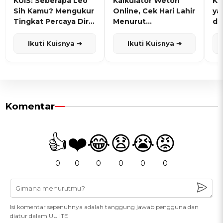
KUIS: Seberapa Leo
Kalkulator Weton
KU
Sih Kamu? Mengukur
Online, Cek Hari Lahir
ya
Tingkat Percaya Diri
Menurut
de
dan Karisma
Penanggalan Jawa
Ikuti Kuisnya ➔
Ikuti Kuisnya ➔
Komentar
👍
❤️
😂
😧
😭
😡
0
0
0
0
0
0
Isi komentar sepenuhnya adalah tanggung jawab pengguna dan
diatur dalam UU ITE