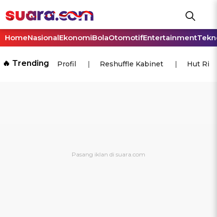
Home
Nasional
Ekonomi
Bola
Otomotif
Entertainment
Tekn
🔥 Trending
Profil
Reshuffle Kabinet
Hut Ri