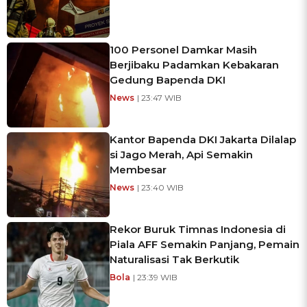
100 Personel Damkar Masih
Berjibaku Padamkan Kebakaran
Gedung Bapenda DKI
News
| 23:47 WIB
Kantor Bapenda DKI Jakarta Dilalap
si Jago Merah, Api Semakin
Membesar
News
| 23:40 WIB
Rekor Buruk Timnas Indonesia di
Piala AFF Semakin Panjang, Pemain
Naturalisasi Tak Berkutik
Bola
| 23:39 WIB