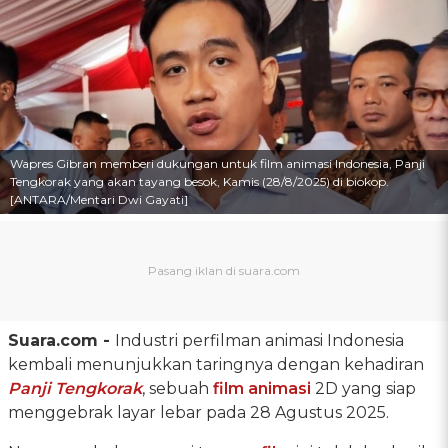
Wapres Gibran memberi dukungan untuk film animasi Indonesia, Panji
Tengkorak yang akan tayang besok, Kamis (28/8/2025) di biokop.
[ANTARA/Mentari Dwi Gayati]
Suara.com -
Industri perfilman animasi Indonesia
kembali menunjukkan taringnya dengan kehadiran
Panji Tengkorak
, sebuah
film animasi
2D yang siap
menggebrak layar lebar pada 28 Agustus 2025.