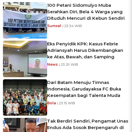
100 Petani Sidomulyo Muba
Serahkan Diri, Bela 4 Warga yang
Dituduh Mencuri di Kebun Sendiri
Sumsel
| 23:34 WIB
Eks Penyidik KPK: Kasus Febrie
Adriansyah Harus Dikembangkan
ke Atas, Bawah, dan Samping
News
| 23:29 WIB
Dari Batam Menuju Timnas
Indonesia, Garudayaksa FC Buka
Kesempatan bagi Talenta Muda
Bola
| 23:15 WIB
Tak Berdiri Sendiri, Pengamat Unas
Endus Ada Sosok Berpengaruh di