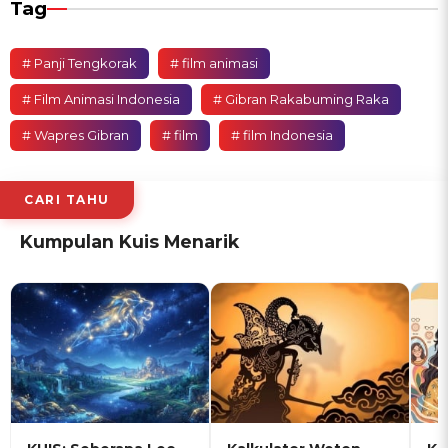
Tag
# Panji Tengkorak
# film animasi
# Film Animasi Indonesia
# Gibran Rakabuming Raka
# Wapres Gibran
# film
# film Indonesia
CARI TAHU
Kumpulan Kuis Menarik