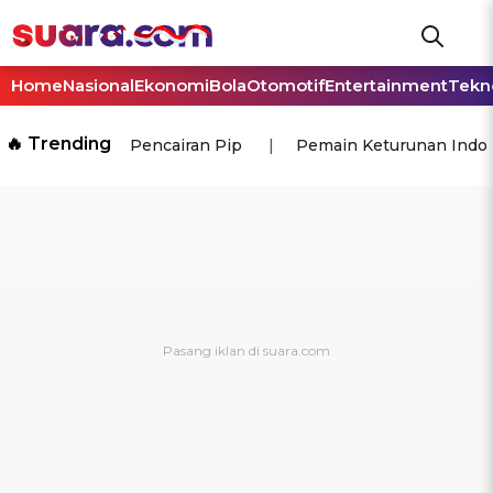
Home
Nasional
Ekonomi
Bola
Otomotif
Entertainment
Tekn
🔥 Trending
Pencairan Pip
Pemain Keturunan Indo