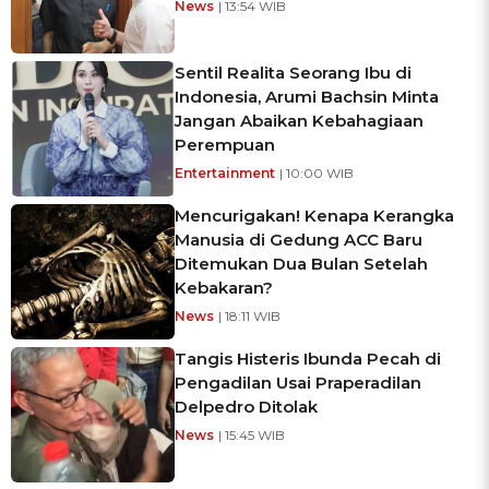
News
| 13:54 WIB
Sentil Realita Seorang Ibu di
Indonesia, Arumi Bachsin Minta
Jangan Abaikan Kebahagiaan
Perempuan
Entertainment
| 10:00 WIB
Mencurigakan! Kenapa Kerangka
Manusia di Gedung ACC Baru
Ditemukan Dua Bulan Setelah
Kebakaran?
News
| 18:11 WIB
Tangis Histeris Ibunda Pecah di
Pengadilan Usai Praperadilan
Delpedro Ditolak
News
| 15:45 WIB