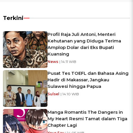
Terkini
Profil Raja Juli Antoni, Menteri
Kehutanan yang Diduga Terima
Amplop Dolar dari Eks Bupati
Kuansing
News
| 14:11 WIB
Pusat Tes TOEFL dan Bahasa Asing
Hadir di Makassar, Jangkau
Sulawesi hingga Papua
Sulsel
| 14:10 WIB
Manga Romantis The Dangers in
My Heart Resmi Tamat dalam Tiga
Chapter Lagi
Your Say
| 14:05 WIB