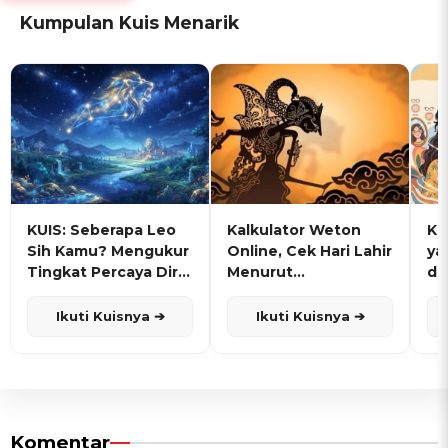
Kumpulan Kuis Menarik
KUIS: Seberapa Leo
Kalkulator Weton
KU
Sih Kamu? Mengukur
Online, Cek Hari Lahir
ya
Tingkat Percaya Diri
Menurut
de
dan Karisma
Penanggalan Jawa
Ikuti Kuisnya ➔
Ikuti Kuisnya ➔
Komentar