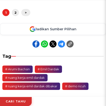
1
2
>
Jadikan Sumber Pilihan
Tag
# Arumi Bachsin
# Emil Dardak
# ruang kerja emil dardak
# ruang kerja emil dardak dibakar
# demo ricuh
CARI TAHU