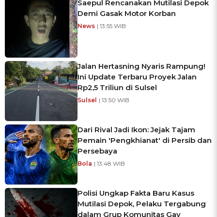
Saepul Rencanakan Mutilasi Depok
Demi Gasak Motor Korban
News
| 13:55 WIB
Jalan Hertasning Nyaris Rampung!
Ini Update Terbaru Proyek Jalan
Rp2,5 Triliun di Sulsel
Sulsel
| 13:50 WIB
Dari Rival Jadi Ikon: Jejak Tajam
Pemain 'Pengkhianat' di Persib dan
Persebaya
Bola
| 13:48 WIB
Polisi Ungkap Fakta Baru Kasus
Mutilasi Depok, Pelaku Tergabung
dalam Grup Komunitas Gay