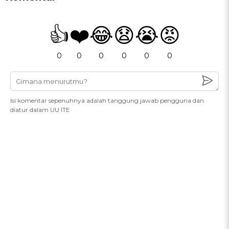
👍
❤️
😂
😧
😭
😡
0
0
0
0
0
0
Isi komentar sepenuhnya adalah tanggung jawab pengguna dan
diatur dalam UU ITE