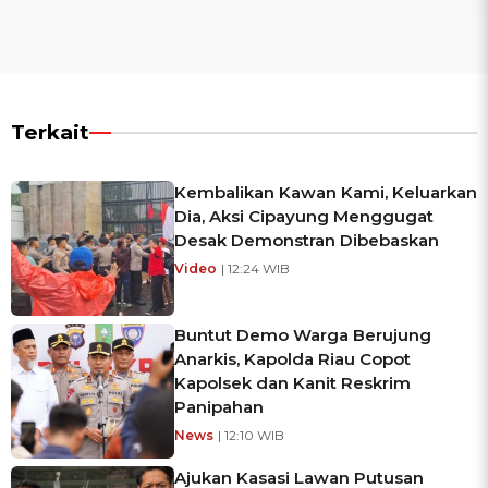
Terkait
Kembalikan Kawan Kami, Keluarkan
Dia, Aksi Cipayung Menggugat
Desak Demonstran Dibebaskan
Video
| 12:24 WIB
Buntut Demo Warga Berujung
Anarkis, Kapolda Riau Copot
Kapolsek dan Kanit Reskrim
Panipahan
News
| 12:10 WIB
Ajukan Kasasi Lawan Putusan