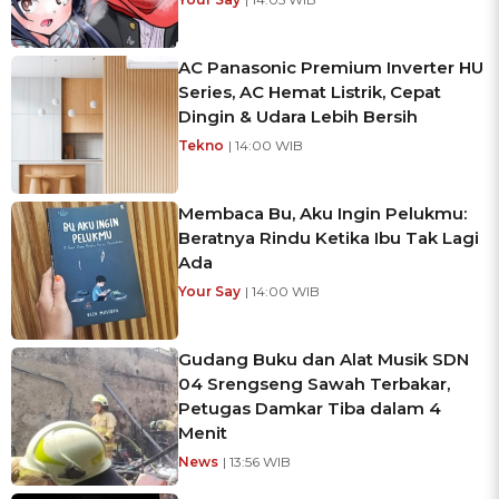
AC Panasonic Premium Inverter HU
Series, AC Hemat Listrik, Cepat
Dingin & Udara Lebih Bersih
Tekno
| 14:00 WIB
Membaca Bu, Aku Ingin Pelukmu:
Beratnya Rindu Ketika Ibu Tak Lagi
Ada
Your Say
| 14:00 WIB
Gudang Buku dan Alat Musik SDN
04 Srengseng Sawah Terbakar,
Petugas Damkar Tiba dalam 4
Menit
News
| 13:56 WIB