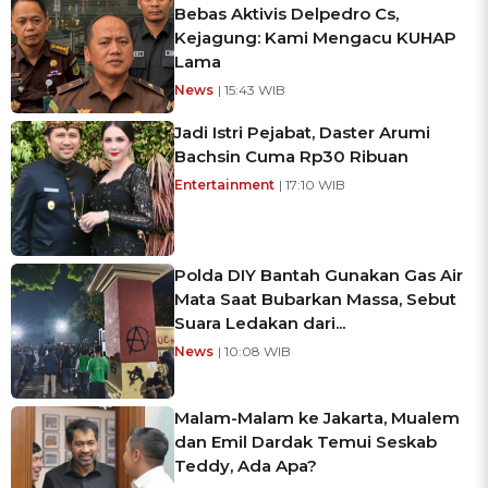
Bebas Aktivis Delpedro Cs,
Kejagung: Kami Mengacu KUHAP
Lama
News
| 15:43 WIB
Jadi Istri Pejabat, Daster Arumi
Bachsin Cuma Rp30 Ribuan
Entertainment
| 17:10 WIB
Polda DIY Bantah Gunakan Gas Air
Mata Saat Bubarkan Massa, Sebut
Suara Ledakan dari...
News
| 10:08 WIB
Malam-Malam ke Jakarta, Mualem
dan Emil Dardak Temui Seskab
Teddy, Ada Apa?