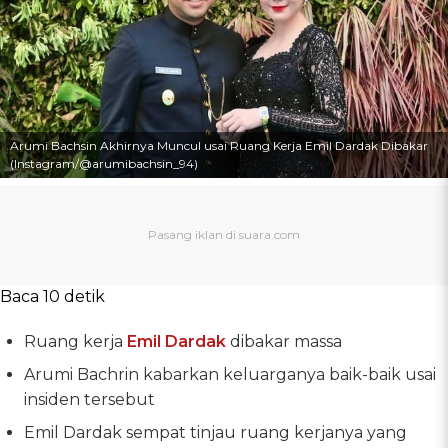
Arumi Bachsin Akhirnya Muncul usai Ruang Kerja Emil Dardak Dibakar
(Instagram/@arumibachsin_94)
Baca 10 detik
Ruang kerja
Emil Dardak
dibakar massa
Arumi Bachrin kabarkan keluarganya baik-baik usai
insiden tersebut
Emil Dardak sempat tinjau ruang kerjanya yang