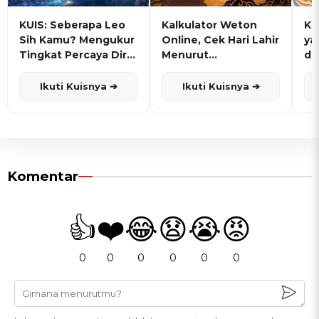
KUIS: Seberapa Leo
Kalkulator Weton
KU
Sih Kamu? Mengukur
Online, Cek Hari Lahir
ya
Tingkat Percaya Diri
Menurut
de
dan Karisma
Penanggalan Jawa
Ikuti Kuisnya ➔
Ikuti Kuisnya ➔
Komentar
👍
❤️
😂
😧
😭
😡
0
0
0
0
0
0