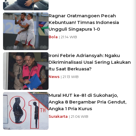
Ragnar Oratmangoen Pecah
Kebuntuan! Timnas Indonesia
Ungguli Singapura 1-0
Bola
| 21:14 WIB
Ironi Febrie Adriansyah: Ngaku
Dikriminalisasi Usai Sering Lakukan
Itu Saat Berkuasa?
News
| 21:13 WIB
Mural HUT ke-81 di Sukoharjo,
Angka 8 Bergambar Pria Gendut,
Angka 1 Pria Kurus
Surakarta
| 21:06 WIB