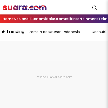
Home
Nasional
Ekonomi
Bola
Otomotif
Entertainment
Tekn
🔥 Trending
Pemain Keturunan Indonesia
Reshuffl