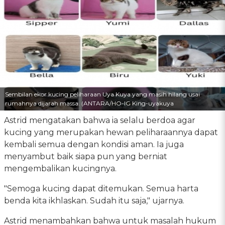
Sembilan ekor kucing peliharaan Uya Kuya yang masih hilang usai
rumahnya dijarah massa. (ANTARA/HO-IG King-uyakuya
Astrid mengatakan bahwa ia selalu berdoa agar
kucing yang merupakan hewan peliharaannya dapat
kembali semua dengan kondisi aman. Ia juga
menyambut baik siapa pun yang berniat
mengembalikan kucingnya.
"Semoga kucing dapat ditemukan. Semua harta
benda kita ikhlaskan. Sudah itu saja," ujarnya.
Astrid menambahkan bahwa untuk masalah hukum