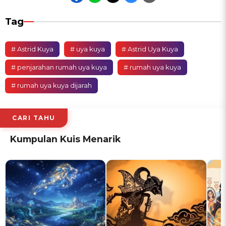
Tag
# Astrid Kuya
# uya kuya
# Astrid Uya Kuya
# penjarahan rumah uya kuya
# rumah uya kuya
# rumah uya kuya dijarah
CARI TAHU
Kumpulan Kuis Menarik