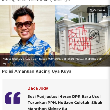
Perbesar
Kolase foto Uya Kuya dan pasca rumahnya dijarah massa. (tangkapan
layar/ist)
Polisi Amankan Kucing Uya Kuya
Baca Juga
Susi Pudjiastusi Heran DPR Baru Usul
Turunkan PPN, Netizen Celetuk: Sibuk
Marathon Sidney Bu