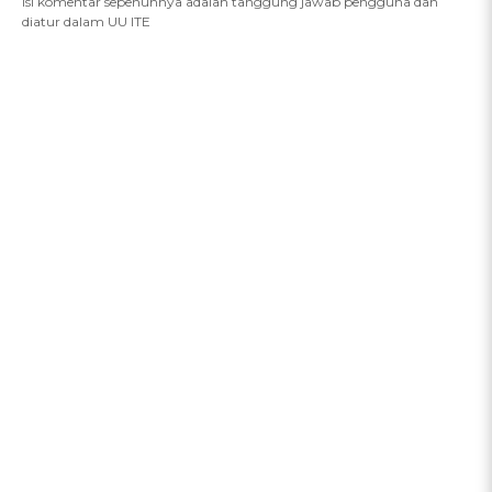
Isi komentar sepenuhnya adalah tanggung jawab pengguna dan
diatur dalam UU ITE