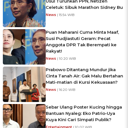
Usul Turunkan PPN, Netizen
Celetuk: Sibuk Marathon Sidney Bu
News
| 15:54 WIB
Puan Maharani Cuma Minta Maaf,
Susi Pudjiastuti Geram: Pecat
Anggota DPR Tak Berempati ke
Rakyat!
News
| 10:20 WIB
Prabowo Ditantang Mundur jika
Cinta Tanah Air: Gak Malu Bertahan
Mati-matian di Kursi Kekuasaan?
News
| 16:20 WIB
Sebar Ulang Poster Kucing hingga
Bantuan Nyaleg: Eko Patrio-Uya
Kuya Kini Cari Simpati Publik?
Entertainment
| 10:02 WIB