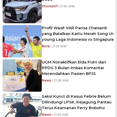
Otomotif
| 21:39 WIB
Profil Wasit VAR Pansa Chaisanit
yang Batalkan Kartu Merah Song Ui-
young Laga Indonesia vs Singapura
Bola
| 21:35 WIB
UGM Nonaktifkan Elda Putri dari
PPDS 3 Bulan Imbas Komentar
Merendahkan Pasien BPJS
News
| 21:28 WIB
Saksi Kunci di Kasus Febrie Belum
Dilindungi LPSK, Kejagung Pantau
Terus Keamanan Ferry Boboho
News
| 21:25 WIB