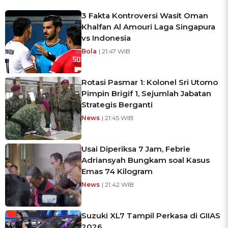
3 Fakta Kontroversi Wasit Oman
Khalfan Al Amouri Laga Singapura
vs Indonesia
Bola
| 21:47 WIB
Rotasi Pasmar 1: Kolonel Sri Utomo
Pimpin Brigif 1, Sejumlah Jabatan
Strategis Berganti
News
| 21:45 WIB
Usai Diperiksa 7 Jam, Febrie
Adriansyah Bungkam soal Kasus
Emas 74 Kilogram
News
| 21:42 WIB
Suzuki XL7 Tampil Perkasa di GIIAS
2026