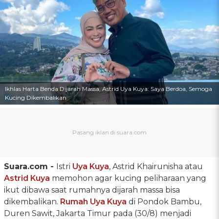
Ikhlas Harta Benda Dijarah Massa, Astrid Uya Kuya: Saya Berdoa, Semoga
Kucing Dikembalikan
Suara.com -
Istri
Uya Kuya
, Astrid Khairunisha atau
Astrid Kuya
memohon agar kucing peliharaan yang
ikut dibawa saat rumahnya dijarah massa bisa
dikembalikan.
Rumah Uya Kuya
di Pondok Bambu,
Duren Sawit, Jakarta Timur pada (30/8) menjadi