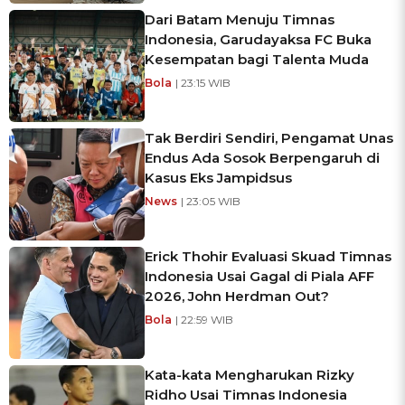
Dari Batam Menuju Timnas
Indonesia, Garudayaksa FC Buka
Kesempatan bagi Talenta Muda
Bola
| 23:15 WIB
Tak Berdiri Sendiri, Pengamat Unas
Endus Ada Sosok Berpengaruh di
Kasus Eks Jampidsus
News
| 23:05 WIB
Erick Thohir Evaluasi Skuad Timnas
Indonesia Usai Gagal di Piala AFF
2026, John Herdman Out?
Bola
| 22:59 WIB
Kata-kata Mengharukan Rizky
Ridho Usai Timnas Indonesia