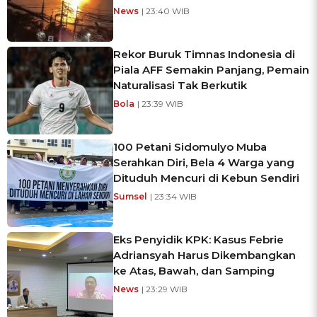
News
| 23:40 WIB
Rekor Buruk Timnas Indonesia di
Piala AFF Semakin Panjang, Pemain
Naturalisasi Tak Berkutik
Bola
| 23:39 WIB
100 Petani Sidomulyo Muba
Serahkan Diri, Bela 4 Warga yang
Dituduh Mencuri di Kebun Sendiri
Sumsel
| 23:34 WIB
Eks Penyidik KPK: Kasus Febrie
Adriansyah Harus Dikembangkan
ke Atas, Bawah, dan Samping
News
| 23:29 WIB