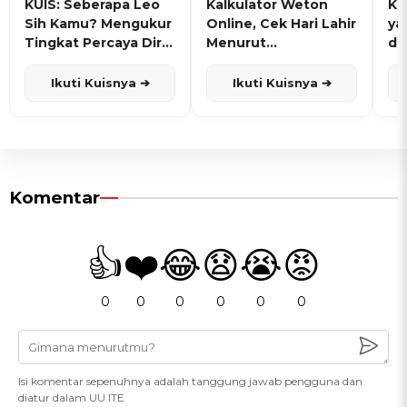
KUIS: Seberapa Leo
Kalkulator Weton
KU
Sih Kamu? Mengukur
Online, Cek Hari Lahir
ya
Tingkat Percaya Diri
Menurut
de
dan Karisma
Penanggalan Jawa
Ikuti Kuisnya ➔
Ikuti Kuisnya ➔
Komentar
👍
❤️
😂
😧
😭
😡
0
0
0
0
0
0
Isi komentar sepenuhnya adalah tanggung jawab pengguna dan
diatur dalam UU ITE