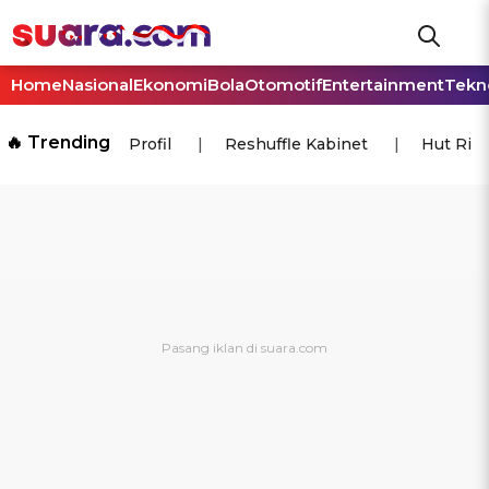
Home
Nasional
Ekonomi
Bola
Otomotif
Entertainment
Tekn
🔥 Trending
Profil
Reshuffle Kabinet
Hut Ri