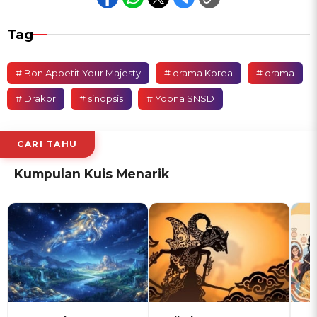
Tag
# Bon Appetit Your Majesty
# drama Korea
# drama
# Drakor
# sinopsis
# Yoona SNSD
CARI TAHU
Kumpulan Kuis Menarik