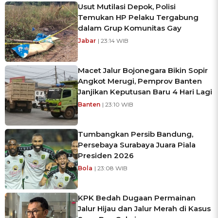
Usut Mutilasi Depok, Polisi
Temukan HP Pelaku Tergabung
dalam Grup Komunitas Gay
Jabar
| 23:14 WIB
Macet Jalur Bojonegara Bikin Sopir
Angkot Merugi, Pemprov Banten
Janjikan Keputusan Baru 4 Hari Lagi
Banten
| 23:10 WIB
Tumbangkan Persib Bandung,
Persebaya Surabaya Juara Piala
Presiden 2026
Bola
| 23:08 WIB
KPK Bedah Dugaan Permainan
Jalur Hijau dan Jalur Merah di Kasus