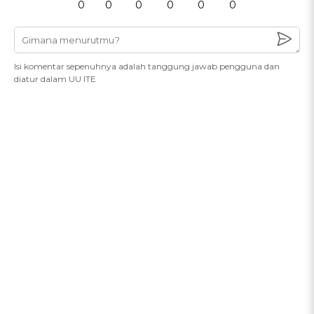
0
0
0
0
0
0
Isi komentar sepenuhnya adalah tanggung jawab pengguna dan
diatur dalam UU ITE