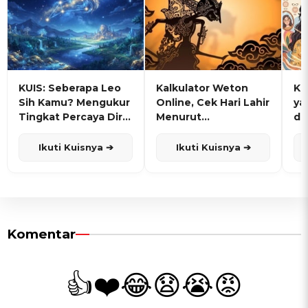
KUIS: Seberapa Leo
Kalkulator Weton
KU
Sih Kamu? Mengukur
Online, Cek Hari Lahir
ya
Tingkat Percaya Diri
Menurut
de
dan Karisma
Penanggalan Jawa
Ikuti Kuisnya ➔
Ikuti Kuisnya ➔
Komentar
👍
❤️
😂
😧
😭
😡