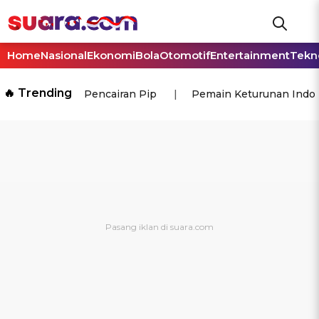
Home
Nasional
Ekonomi
Bola
Otomotif
Entertainment
Tekn
🔥 Trending
Pencairan Pip
Pemain Keturunan Indo