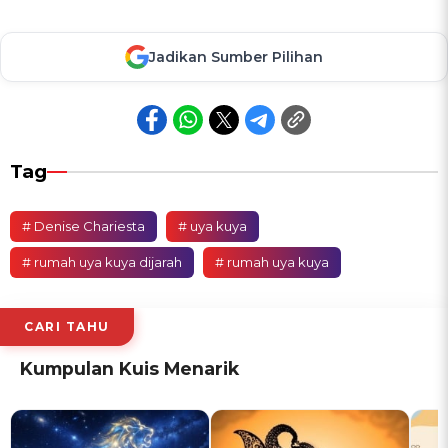
Jadikan Sumber Pilihan
Tag
# Denise Chariesta
# uya kuya
# rumah uya kuya dijarah
# rumah uya kuya
CARI TAHU
Kumpulan Kuis Menarik