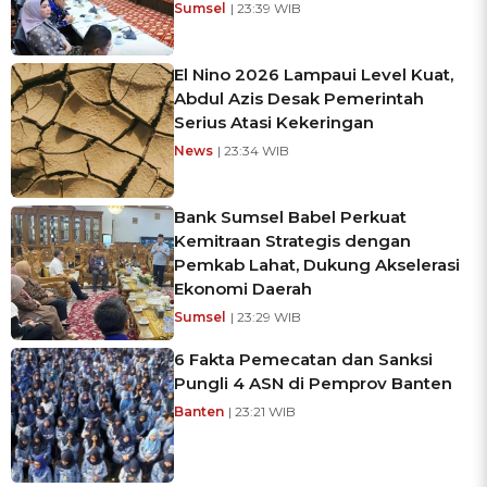
Sumsel
| 23:39 WIB
El Nino 2026 Lampaui Level Kuat,
Abdul Azis Desak Pemerintah
Serius Atasi Kekeringan
News
| 23:34 WIB
Bank Sumsel Babel Perkuat
Kemitraan Strategis dengan
Pemkab Lahat, Dukung Akselerasi
Ekonomi Daerah
Sumsel
| 23:29 WIB
6 Fakta Pemecatan dan Sanksi
Pungli 4 ASN di Pemprov Banten
Banten
| 23:21 WIB