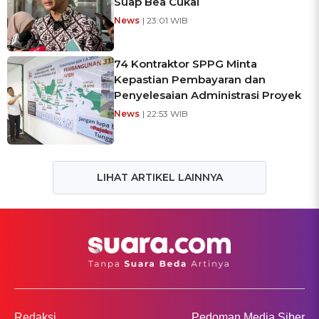
Suap Bea Cukai
News
| 23:01 WIB
74 Kontraktor SPPG Minta
Kepastian Pembayaran dan
Penyelesaian Administrasi Proyek
News
| 22:53 WIB
LIHAT ARTIKEL LAINNYA
Redaksi
Pedoman Media Siber