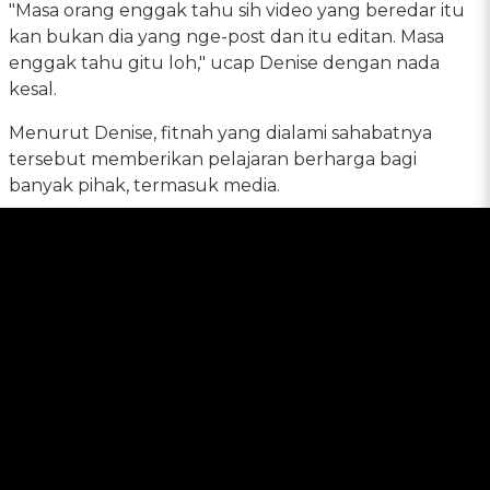
"Masa orang enggak tahu sih video yang beredar itu
kan bukan dia yang nge-post dan itu editan. Masa
enggak tahu gitu loh," ucap Denise dengan nada
kesal.
Menurut Denise, fitnah yang dialami sahabatnya
tersebut memberikan pelajaran berharga bagi
banyak pihak, termasuk media.