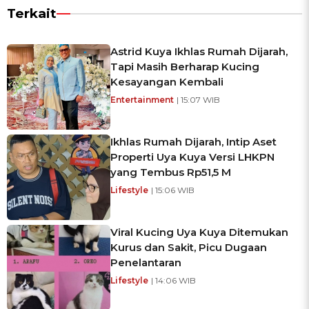
Terkait
Astrid Kuya Ikhlas Rumah Dijarah,
Tapi Masih Berharap Kucing
Kesayangan Kembali
Entertainment
| 15:07 WIB
Ikhlas Rumah Dijarah, Intip Aset
Properti Uya Kuya Versi LHKPN
yang Tembus Rp51,5 M
Lifestyle
| 15:06 WIB
Viral Kucing Uya Kuya Ditemukan
Kurus dan Sakit, Picu Dugaan
Penelantaran
Lifestyle
| 14:06 WIB