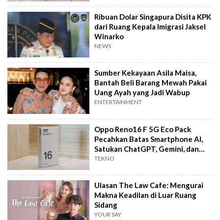
Ribuan Dolar Singapura Disita KPK
dari Ruang Kepala Imigrasi Jaksel
Winarko
NEWS
Sumber Kekayaan Asila Maisa,
Bantah Beli Barang Mewah Pakai
Uang Ayah yang Jadi Wabup
ENTERTAINMENT
Oppo Reno16 F 5G Eco Pack
Pecahkan Batas Smartphone AI,
Satukan ChatGPT, Gemini, dan
Perplexity
TEKNO
Ulasan The Law Cafe: Mengurai
Makna Keadilan di Luar Ruang
Sidang
YOUR SAY