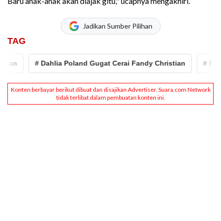
Baru anak-anak akan diajak gitu," ucapnya mengakhiri.
Jadikan Sumber Pilihan
TAG
# Dahlia Poland Gugat Cerai Fandy Christian
# Fandy Ch