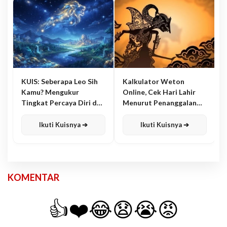
KUIS: Seberapa Leo Sih
Kalkulator Weton
Kamu? Mengukur
Online, Cek Hari Lahir
Tingkat Percaya Diri dan
Menurut Penanggalan
Karisma
Jawa
Ikuti Kuisnya ➔
Ikuti Kuisnya ➔
KOMENTAR
👍
❤️
😂
😧
😭
😡