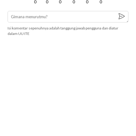
0
0
0
0
0
0
Isi komentar sepenuhnya adalah tanggung jawab pengguna dan diatur
dalam UU ITE