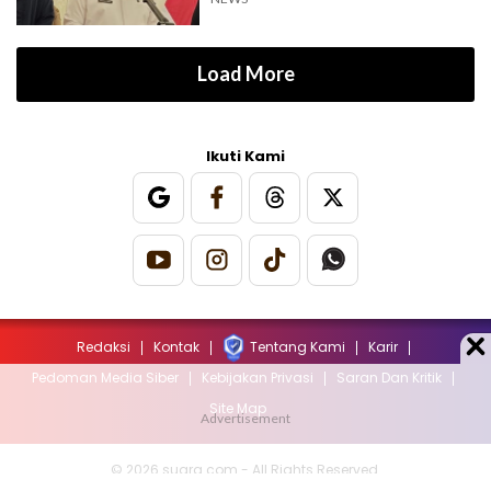
Load More
Ikuti Kami
Redaksi
Kontak
Tentang Kami
Karir
Pedoman Media Siber
Kebijakan Privasi
Saran Dan Kritik
Site Map
© 2026 suara.com - All Rights Reserved.