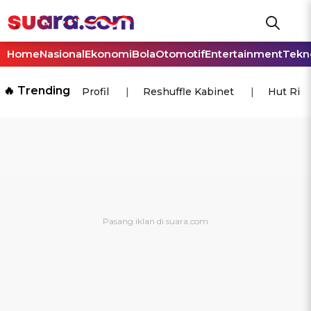
Home
Nasional
Ekonomi
Bola
Otomotif
Entertainment
Tekn
🔥 Trending
Profil
Reshuffle Kabinet
Hut Ri