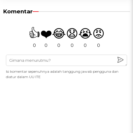
Komentar
👍
❤️
😂
😧
😭
😡
0
0
0
0
0
0
Isi komentar sepenuhnya adalah tanggung jawab pengguna dan
diatur dalam UU ITE