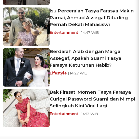
Isu Perceraian Tasya Farasya Makin
Ramai, Ahmad Assegaf Dituding
Pernah Dekati Mahasiswi
Entertainment
| 14:47 WIB
Berdarah Arab dengan Marga
Assegaf, Apakah Suami Tasya
Farasya Keturunan Habib?
Lifestyle
| 14:27 WIB
Bak Firasat, Momen Tasya Farasya
Curigai Password Suami dan Mimpi
Selingkuh Kini Viral Lagi
Entertainment
| 14:13 WIB