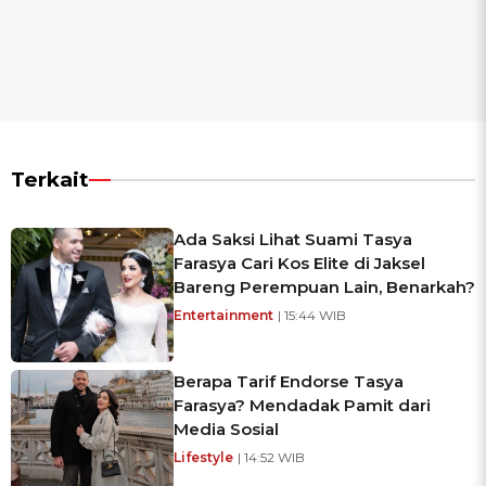
Terkait
Ada Saksi Lihat Suami Tasya
Farasya Cari Kos Elite di Jaksel
Bareng Perempuan Lain, Benarkah?
Entertainment
| 15:44 WIB
Berapa Tarif Endorse Tasya
Farasya? Mendadak Pamit dari
Media Sosial
Lifestyle
| 14:52 WIB