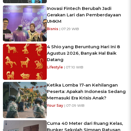
Inovasi Fintech Berubah Jadi
Gerakan Lari dan Pemberdayaan
UMKM
Bisnis
| 07:29 WIB
4 Shio yang Beruntung Hari Ini 8
Agustus 2026, Banyak Hal Baik
Datang
Lifestyle
| 07:10 WIB
Ketika Lomba 17-an Kehilangan
Peserta: Apakah Indonesia Sedang
Memasuki Era Krisis Anak?
Your Say
| 07:09 WIB
Cuma 40 Meter dari Ruang Kelas,
Bunker Sekolah Simpan Ratusan