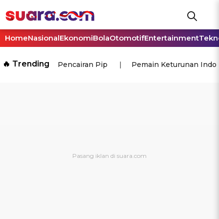
Home
Nasional
Ekonomi
Bola
Otomotif
Entertainment
Tekn
🔥 Trending
Pencairan Pip
Pemain Keturunan Indo