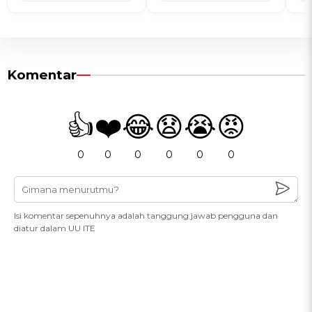
Komentar
👍
❤️
😂
😧
😭
😡
0
0
0
0
0
0
Isi komentar sepenuhnya adalah tanggung jawab pengguna dan
diatur dalam UU ITE