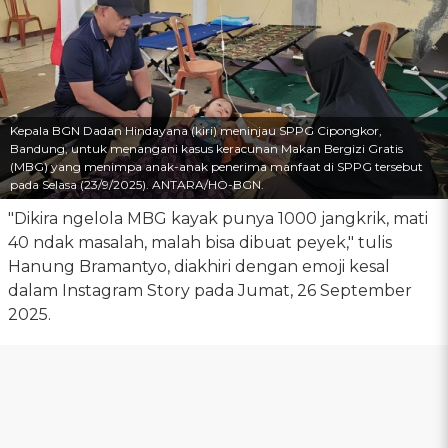
Kepala BGN Dadan Hindayana (kiri) meninjau SPPG Cipongkor,
Bandung, untuk menangani kasus keracunan Makan Bergizi Gratis
(MBG) yang menimpa anak-anak penerima manfaat di SPPG tersebut
pada Selasa (23/9/2025). ANTARA/HO-BGN.
"Dikira ngelola MBG kayak punya 1000 jangkrik, mati
40 ndak masalah, malah bisa dibuat peyek," tulis
Hanung Bramantyo, diakhiri dengan emoji kesal
dalam Instagram Story pada Jumat, 26 September
2025.