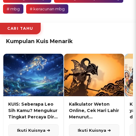
# mbg
# keracunan mbg
CARI TAHU
Kumpulan Kuis Menarik
KUIS: Seberapa Leo
Kalkulator Weton
KU
Sih Kamu? Mengukur
Online, Cek Hari Lahir
ya
Tingkat Percaya Diri
Menurut
de
dan Karisma
Penanggalan Jawa
Ikuti Kuisnya ➔
Ikuti Kuisnya ➔