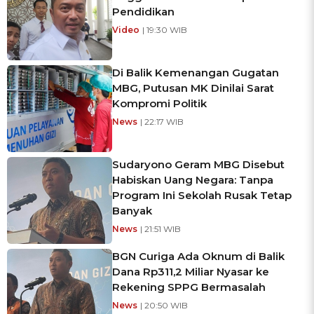
Pendidikan
Video
| 19:30 WIB
Di Balik Kemenangan Gugatan
MBG, Putusan MK Dinilai Sarat
Kompromi Politik
News
| 22:17 WIB
Sudaryono Geram MBG Disebut
Habiskan Uang Negara: Tanpa
Program Ini Sekolah Rusak Tetap
Banyak
News
| 21:51 WIB
BGN Curiga Ada Oknum di Balik
Dana Rp311,2 Miliar Nyasar ke
Rekening SPPG Bermasalah
News
| 20:50 WIB