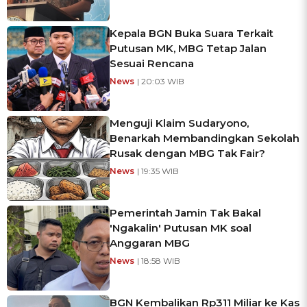
Kepala BGN Buka Suara Terkait
Putusan MK, MBG Tetap Jalan
Sesuai Rencana
News
| 20:03 WIB
Menguji Klaim Sudaryono,
Benarkah Membandingkan Sekolah
Rusak dengan MBG Tak Fair?
News
| 19:35 WIB
Pemerintah Jamin Tak Bakal
'Ngakalin' Putusan MK soal
Anggaran MBG
News
| 18:58 WIB
BGN Kembalikan Rp311 Miliar ke Kas