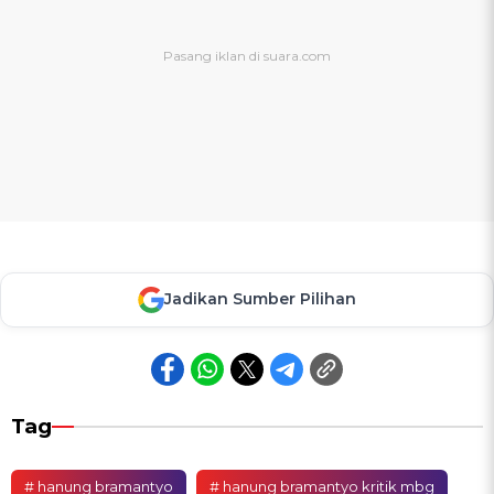
Jadikan Sumber Pilihan
Tag
# hanung bramantyo
# hanung bramantyo kritik mbg