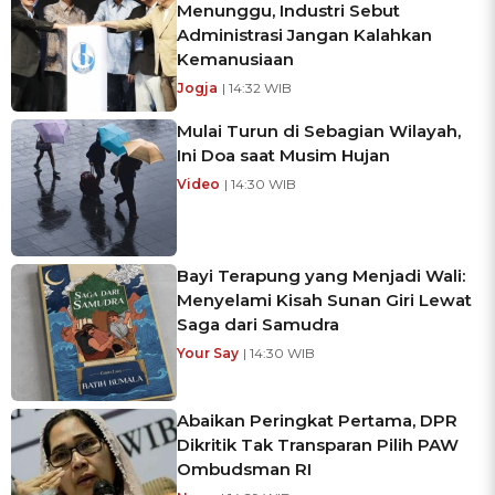
Menunggu, Industri Sebut
Administrasi Jangan Kalahkan
Kemanusiaan
Jogja
| 14:32 WIB
Mulai Turun di Sebagian Wilayah,
Ini Doa saat Musim Hujan
Video
| 14:30 WIB
Bayi Terapung yang Menjadi Wali:
Menyelami Kisah Sunan Giri Lewat
Saga dari Samudra
Your Say
| 14:30 WIB
Abaikan Peringkat Pertama, DPR
Dikritik Tak Transparan Pilih PAW
Ombudsman RI