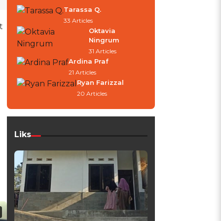
Tarassa Q.
33 Articles
t
Oktavia
Ningrum
31 Articles
Ardina Praf
21 Articles
Ryan Farizzal
20 Articles
Liks