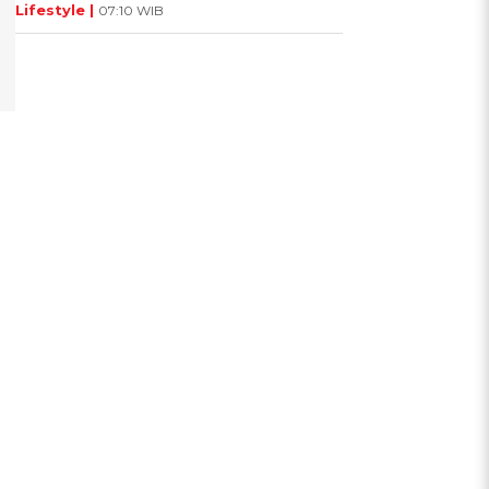
Lifestyle |
07:10 WIB