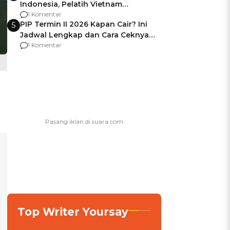
Indonesia, Pelatih Vietnam
Berencana Pakai Jimat di Pakansari
1 Komentar
PIP Termin II 2026 Kapan Cair? Ini
5
Jadwal Lengkap dan Cara Ceknya
agar Dana Tidak Hangus!
1 Komentar
Top Writer Yoursay