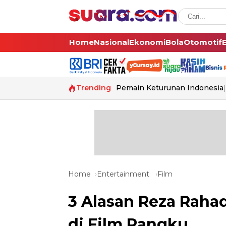
Home
Nasional
Ekonomi
Bola
Otomotif
Trending
Pemain Keturunan Indonesia
Home
Entertainment
Film
3 Alasan Reza Raha
di Film Pangku