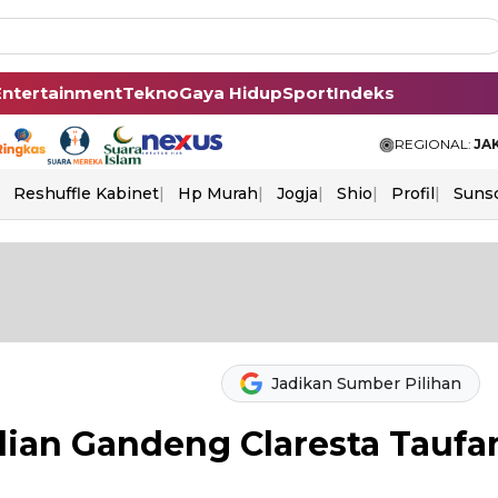
Entertainment
Tekno
Gaya Hidup
Sport
Indeks
REGIONAL:
JA
Reshuffle Kabinet
Hp Murah
Jogja
Shio
Profil
Suns
Jadikan Sumber Pilihan
dian Gandeng Claresta Taufa