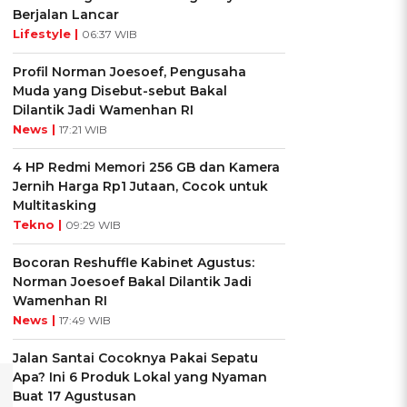
Berjalan Lancar
Lifestyle |
06:37 WIB
Profil Norman Joesoef, Pengusaha
Muda yang Disebut-sebut Bakal
Dilantik Jadi Wamenhan RI
News |
17:21 WIB
4 HP Redmi Memori 256 GB dan Kamera
Jernih Harga Rp1 Jutaan, Cocok untuk
Multitasking
Tekno |
09:29 WIB
Bocoran Reshuffle Kabinet Agustus:
Norman Joesoef Bakal Dilantik Jadi
Wamenhan RI
News |
17:49 WIB
Jalan Santai Cocoknya Pakai Sepatu
Apa? Ini 6 Produk Lokal yang Nyaman
Buat 17 Agustusan