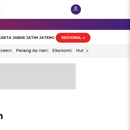
KARTA
JABAR
JATIM
JATENG
REGIONAL
›
creen
Perang As-Iran
Ekonomi
Hut Ri
n