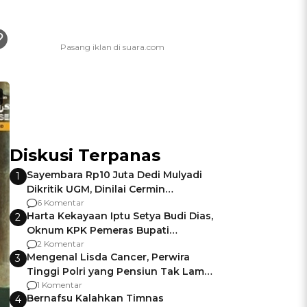
Diskusi Terpanas
Sayembara Rp10 Juta Dedi Mulyadi
1
Dikritik UGM, Dinilai Cermin
Gagalnya Negara Jamin Keamanan
6 Komentar
Harta Kekayaan Iptu Setya Budi Dias,
2
Oknum KPK Pemeras Bupati
Pemalang
2 Komentar
Mengenal Lisda Cancer, Perwira
3
Tinggi Polri yang Pensiun Tak Lama
Usai Jadi Brigjen
1 Komentar
Bernafsu Kalahkan Timnas
4