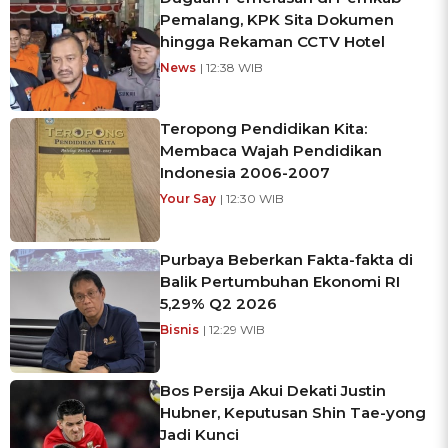
Pemalang, KPK Sita Dokumen
hingga Rekaman CCTV Hotel
News
| 12:38 WIB
Teropong Pendidikan Kita:
Membaca Wajah Pendidikan
Indonesia 2006-2007
Your Say
| 12:30 WIB
Purbaya Beberkan Fakta-fakta di
Balik Pertumbuhan Ekonomi RI
5,29% Q2 2026
Bisnis
| 12:29 WIB
Bos Persija Akui Dekati Justin
Hubner, Keputusan Shin Tae-yong
Jadi Kunci