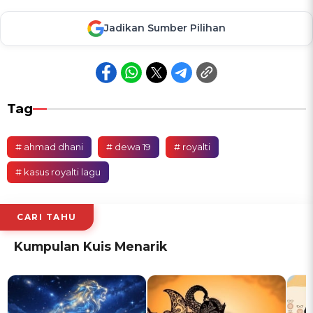
Jadikan Sumber Pilihan
Tag
# ahmad dhani
# dewa 19
# royalti
# kasus royalti lagu
CARI TAHU
Kumpulan Kuis Menarik