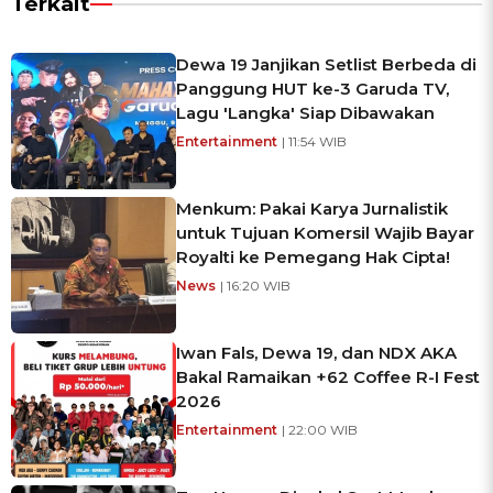
Terkait
Dewa 19 Janjikan Setlist Berbeda di
Panggung HUT ke-3 Garuda TV,
Lagu 'Langka' Siap Dibawakan
Entertainment
| 11:54 WIB
Menkum: Pakai Karya Jurnalistik
untuk Tujuan Komersil Wajib Bayar
Royalti ke Pemegang Hak Cipta!
News
| 16:20 WIB
Iwan Fals, Dewa 19, dan NDX AKA
Bakal Ramaikan +62 Coffee R-I Fest
2026
Entertainment
| 22:00 WIB