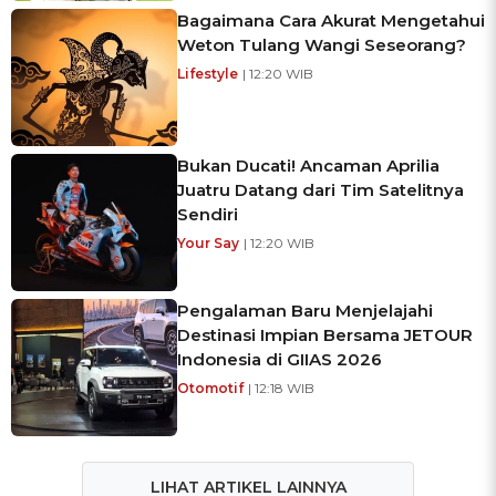
Bagaimana Cara Akurat Mengetahui
Weton Tulang Wangi Seseorang?
Lifestyle
| 12:20 WIB
Bukan Ducati! Ancaman Aprilia
Juatru Datang dari Tim Satelitnya
Sendiri
Your Say
| 12:20 WIB
Pengalaman Baru Menjelajahi
Destinasi Impian Bersama JETOUR
Indonesia di GIIAS 2026
Otomotif
| 12:18 WIB
LIHAT ARTIKEL LAINNYA