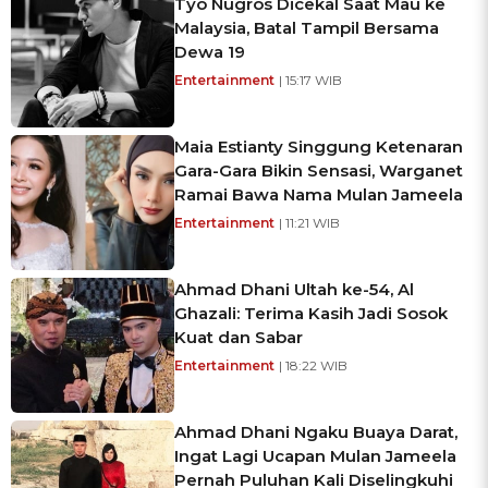
Tyo Nugros Dicekal Saat Mau ke
Malaysia, Batal Tampil Bersama
Dewa 19
Entertainment
| 15:17 WIB
Maia Estianty Singgung Ketenaran
Gara-Gara Bikin Sensasi, Warganet
Ramai Bawa Nama Mulan Jameela
Entertainment
| 11:21 WIB
Ahmad Dhani Ultah ke-54, Al
Ghazali: Terima Kasih Jadi Sosok
Kuat dan Sabar
Entertainment
| 18:22 WIB
Ahmad Dhani Ngaku Buaya Darat,
Ingat Lagi Ucapan Mulan Jameela
Pernah Puluhan Kali Diselingkuhi