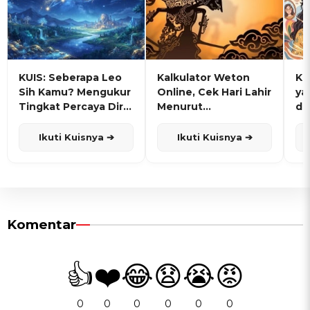
KUIS: Seberapa Leo
Kalkulator Weton
KU
Sih Kamu? Mengukur
Online, Cek Hari Lahir
ya
Tingkat Percaya Diri
Menurut
de
dan Karisma
Penanggalan Jawa
Ikuti Kuisnya ➔
Ikuti Kuisnya ➔
Komentar
👍
❤️
😂
😧
😭
😡
0
0
0
0
0
0