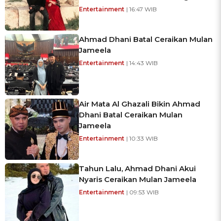
Entertainment
| 16:47 WIB
Ahmad Dhani Batal Ceraikan Mulan
Jameela
Entertainment
| 14:43 WIB
Air Mata Al Ghazali Bikin Ahmad
Dhani Batal Ceraikan Mulan
Jameela
Entertainment
| 10:33 WIB
Tahun Lalu, Ahmad Dhani Akui
Nyaris Ceraikan Mulan Jameela
Entertainment
| 09:53 WIB