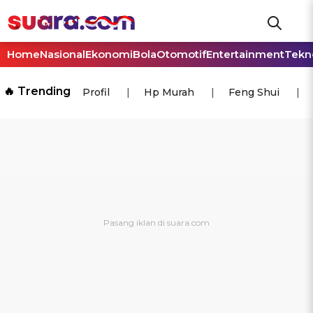
Home
Nasional
Ekonomi
Bola
Otomotif
Entertainment
Tekn
🔥 Trending
Profil
Hp Murah
Feng Shui