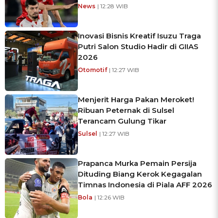
News
| 12:28 WIB
Inovasi Bisnis Kreatif Isuzu Traga
Putri Salon Studio Hadir di GIIAS
2026
Otomotif
| 12:27 WIB
Menjerit Harga Pakan Meroket!
Ribuan Peternak di Sulsel
Terancam Gulung Tikar
Sulsel
| 12:27 WIB
Prapanca Murka Pemain Persija
Dituding Biang Kerok Kegagalan
Timnas Indonesia di Piala AFF 2026
Bola
| 12:26 WIB