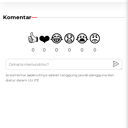
Komentar
👍
❤️
😂
😧
😭
😡
0
0
0
0
0
0
Isi komentar sepenuhnya adalah tanggung jawab pengguna dan
diatur dalam UU ITE