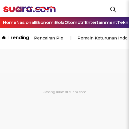
Home
Nasional
Ekonomi
Bola
Otomotif
Entertainment
Tekn
🔥 Trending
Pencairan Pip
Pemain Keturunan Indo