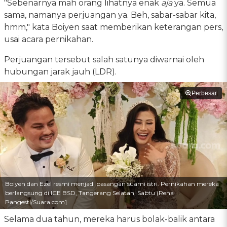
"Sebenarnya mah orang lihatnya enak
aja
ya. Semua
sama, namanya perjuangan ya. Beh, sabar-sabar kita,
hmm," kata Boiyen saat memberikan keterangan pers,
usai acara pernikahan.
Perjuangan tersebut salah satunya diwarnai oleh
hubungan jarak jauh (LDR).
Perbesar
Boiyen dan Ezel resmi menjadi pasangan suami istri. Pernikahan mereka
berlangsung di ICE BSD, Tangerang Selatan, Sabtu (Rena
Pangesti/Suara.com]
Selama dua tahun, mereka harus bolak-balik antara