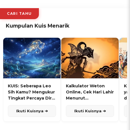
CARI TAHU
Kumpulan Kuis Menarik
KUIS: Seberapa Leo
Kalkulator Weton
KU
Sih Kamu? Mengukur
Online, Cek Hari Lahir
ya
Tingkat Percaya Diri
Menurut
de
dan Karisma
Penanggalan Jawa
Ikuti Kuisnya ➔
Ikuti Kuisnya ➔