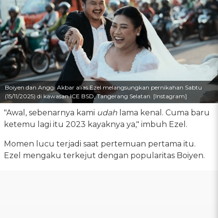
Boiyen dan Anggi Akbar alias Ezel melangsungkan pernikahan Sabtu
(15/11/2025) di kawasan ICE BSD, Tangerang Selatan. [Instagram]
"Awal, sebenarnya kami
udah
lama kenal. Cuma baru
ketemu lagi itu 2023 kayaknya ya," imbuh Ezel.
Momen lucu terjadi saat pertemuan pertama itu.
Ezel mengaku terkejut dengan popularitas Boiyen.