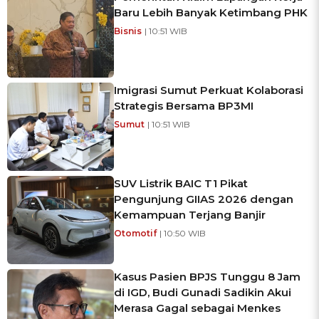
Baru Lebih Banyak Ketimbang PHK
Bisnis
| 10:51 WIB
Imigrasi Sumut Perkuat Kolaborasi
Strategis Bersama BP3MI
Sumut
| 10:51 WIB
SUV Listrik BAIC T1 Pikat
Pengunjung GIIAS 2026 dengan
Kemampuan Terjang Banjir
Otomotif
| 10:50 WIB
Kasus Pasien BPJS Tunggu 8 Jam
di IGD, Budi Gunadi Sadikin Akui
Merasa Gagal sebagai Menkes