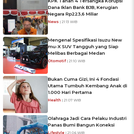
KPK Tahan 4 Tersangka Korupsi
Dana Iklan Bank BJB, Kerugian
Negara Rp223,6 Miliar
News
| 21:13 WIB
Mengenal Spesifikasi Isuzu New
mu-X SUV Tangguh yang Siap
Melibas Berbagai Medan
Otomotif
| 21:10 WIB
Bukan Cuma Gizi, Ini 4 Fondasi
Utama Tumbuh Kembang Anak di
1.000 Hari Pertama
Health
| 21:07 WIB
Olahraga Jadi Cara Pelaku Industri
Panas Bumi Bangun Koneksi
Lifestyle
| 21:06 WIB