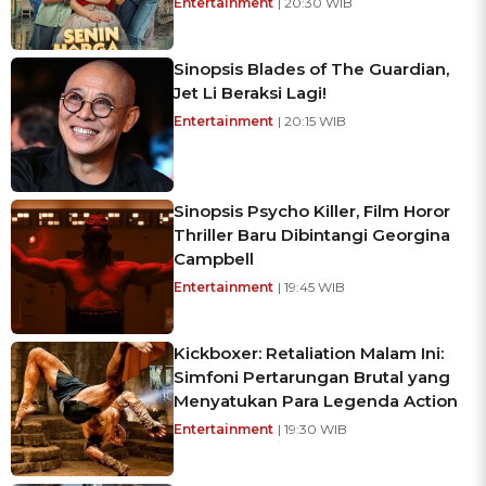
Entertainment
| 20:30 WIB
Sinopsis Blades of The Guardian,
Jet Li Beraksi Lagi!
Entertainment
| 20:15 WIB
Sinopsis Psycho Killer, Film Horor
Thriller Baru Dibintangi Georgina
Campbell
Entertainment
| 19:45 WIB
Kickboxer: Retaliation Malam Ini:
Simfoni Pertarungan Brutal yang
Menyatukan Para Legenda Action
Entertainment
| 19:30 WIB