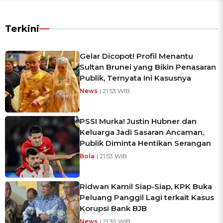
Terkini
Gelar Dicopot! Profil Menantu
Sultan Brunei yang Bikin Penasaran
Publik, Ternyata Ini Kasusnya
News
| 21:53 WIB
PSSI Murka! Justin Hubner dan
Keluarga Jadi Sasaran Ancaman,
Publik Diminta Hentikan Serangan
Bola
| 21:53 WIB
Ridwan Kamil Siap-Siap, KPK Buka
Peluang Panggil Lagi terkait Kasus
Korupsi Bank BJB
News
| 21:39 WIB