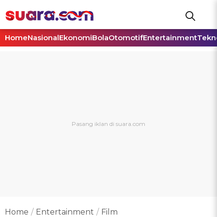
Home
Nasional
Ekonomi
Bola
Otomotif
Entertainment
Tekn
Home
Entertainment
Film