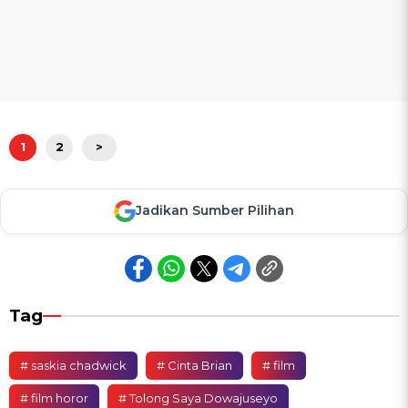
1
2
>
Jadikan Sumber Pilihan
Tag
# saskia chadwick
# Cinta Brian
# film
# film horor
# Tolong Saya Dowajuseyo