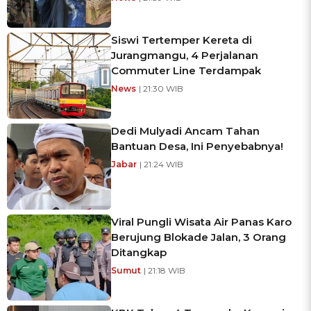
Siswi Tertemper Kereta di
Jurangmangu, 4 Perjalanan
Commuter Line Terdampak
News
| 21:30 WIB
Dedi Mulyadi Ancam Tahan
Bantuan Desa, Ini Penyebabnya!
Jabar
| 21:24 WIB
Viral Pungli Wisata Air Panas Karo
Berujung Blokade Jalan, 3 Orang
Ditangkap
Sumut
| 21:18 WIB