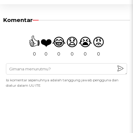
Komentar
👍
❤️
😂
😧
😭
😡
0
0
0
0
0
0
Isi komentar sepenuhnya adalah tanggung jawab pengguna dan
diatur dalam UU ITE