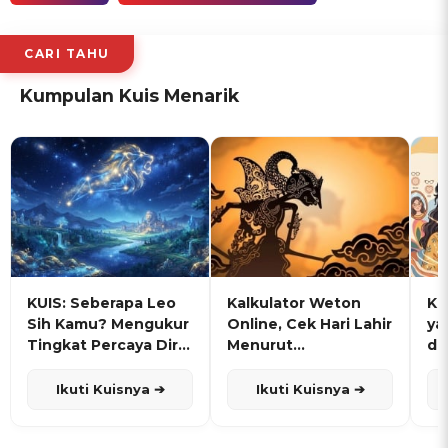
CARI TAHU
Kumpulan Kuis Menarik
KUIS: Seberapa Leo
Kalkulator Weton
KU
Sih Kamu? Mengukur
Online, Cek Hari Lahir
ya
Tingkat Percaya Diri
Menurut
de
dan Karisma
Penanggalan Jawa
Ikuti Kuisnya ➔
Ikuti Kuisnya ➔