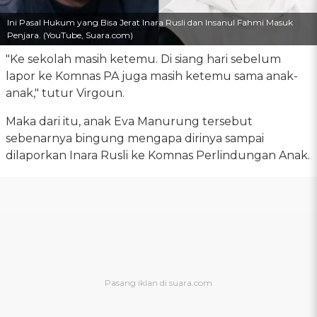
Ini Pasal Hukum yang Bisa Jerat Inara Rusli dan Insanul Fahmi Masuk
Penjara. (YouTube, Suara.com)
"Ke sekolah masih ketemu. Di siang hari sebelum
lapor ke Komnas PA juga masih ketemu sama anak-
anak," tutur Virgoun.
Maka dari itu, anak Eva Manurung tersebut
sebenarnya bingung mengapa dirinya sampai
dilaporkan Inara Rusli ke Komnas Perlindungan Anak.