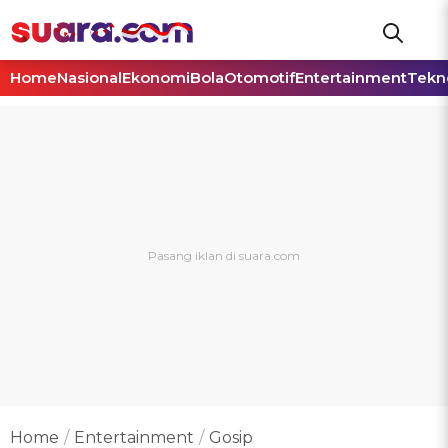
Home
Nasional
Ekonomi
Bola
Otomotif
Entertainment
Tekn
Home
Entertainment
Gosip