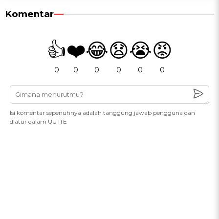
Komentar
👍
❤️
😂
😧
😭
😡
0
0
0
0
0
0
Isi komentar sepenuhnya adalah tanggung jawab pengguna dan
diatur dalam UU ITE