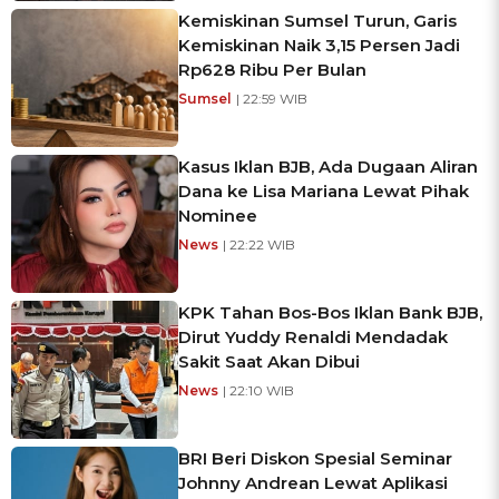
Kemiskinan Sumsel Turun, Garis
Kemiskinan Naik 3,15 Persen Jadi
Rp628 Ribu Per Bulan
Sumsel
| 22:59 WIB
Kasus Iklan BJB, Ada Dugaan Aliran
Dana ke Lisa Mariana Lewat Pihak
Nominee
News
| 22:22 WIB
KPK Tahan Bos-Bos Iklan Bank BJB,
Dirut Yuddy Renaldi Mendadak
Sakit Saat Akan Dibui
News
| 22:10 WIB
BRI Beri Diskon Spesial Seminar
Johnny Andrean Lewat Aplikasi