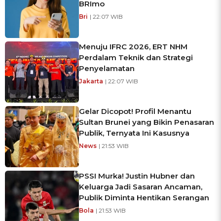
BRImo
Bri
| 22:07 WIB
Menuju IFRC 2026, ERT NHM
Perdalam Teknik dan Strategi
Penyelamatan
Jakarta
| 22:07 WIB
Gelar Dicopot! Profil Menantu
Sultan Brunei yang Bikin Penasaran
Publik, Ternyata Ini Kasusnya
News
| 21:53 WIB
PSSI Murka! Justin Hubner dan
Keluarga Jadi Sasaran Ancaman,
Publik Diminta Hentikan Serangan
Bola
| 21:53 WIB