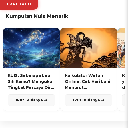
CARI TAHU
Kumpulan Kuis Menarik
KUIS: Seberapa Leo
Kalkulator Weton
KU
Sih Kamu? Mengukur
Online, Cek Hari Lahir
ya
Tingkat Percaya Diri
Menurut
de
dan Karisma
Penanggalan Jawa
Ikuti Kuisnya ➔
Ikuti Kuisnya ➔