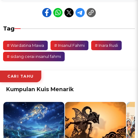
Tag
# Wardatina Mawa
# Insanul Fahmi
# Inara Rusli
# sidang cerai insanul fahmi
CARI TAHU
Kumpulan Kuis Menarik