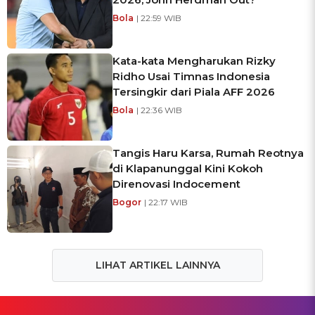
Bola
| 22:59 WIB
Kata-kata Mengharukan Rizky
Ridho Usai Timnas Indonesia
Tersingkir dari Piala AFF 2026
Bola
| 22:36 WIB
Tangis Haru Karsa, Rumah Reotnya
di Klapanunggal Kini Kokoh
Direnovasi Indocement
Bogor
| 22:17 WIB
LIHAT ARTIKEL LAINNYA