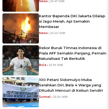
News
| 23:47 WIB
Kantor Bapenda DKI Jakarta Dilalap
si Jago Merah, Api Semakin
Membesar
News
| 23:40 WIB
Rekor Buruk Timnas Indonesia di
Piala AFF Semakin Panjang, Pemain
Naturalisasi Tak Berkutik
Bola
| 23:39 WIB
100 Petani Sidomulyo Muba
Serahkan Diri, Bela 4 Warga yang
Dituduh Mencuri di Kebun Sendiri
Sumsel
| 23:34 WIB