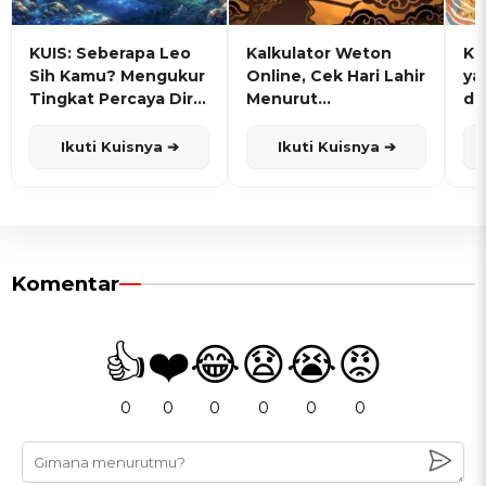
KUIS: Seberapa Leo
Kalkulator Weton
KU
Sih Kamu? Mengukur
Online, Cek Hari Lahir
ya
Tingkat Percaya Diri
Menurut
de
dan Karisma
Penanggalan Jawa
Ikuti Kuisnya ➔
Ikuti Kuisnya ➔
Komentar
👍
❤️
😂
😧
😭
😡
0
0
0
0
0
0