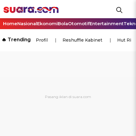
Home
Nasional
Ekonomi
Bola
Otomotif
Entertainment
Tekn
🔥 Trending
Profil
Reshuffle Kabinet
Hut Ri