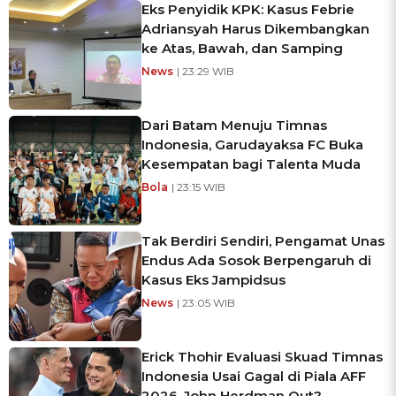
Eks Penyidik KPK: Kasus Febrie
Adriansyah Harus Dikembangkan
ke Atas, Bawah, dan Samping
News
| 23:29 WIB
Dari Batam Menuju Timnas
Indonesia, Garudayaksa FC Buka
Kesempatan bagi Talenta Muda
Bola
| 23:15 WIB
Tak Berdiri Sendiri, Pengamat Unas
Endus Ada Sosok Berpengaruh di
Kasus Eks Jampidsus
News
| 23:05 WIB
Erick Thohir Evaluasi Skuad Timnas
Indonesia Usai Gagal di Piala AFF
2026, John Herdman Out?