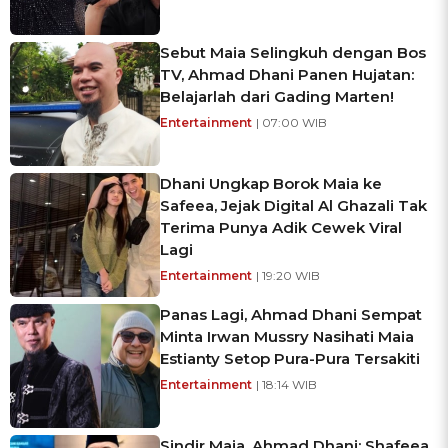
Sebut Maia Selingkuh dengan Bos
TV, Ahmad Dhani Panen Hujatan:
Belajarlah dari Gading Marten!
Entertainment
| 07:00 WIB
Dhani Ungkap Borok Maia ke
Safeea, Jejak Digital Al Ghazali Tak
Terima Punya Adik Cewek Viral
Lagi
Entertainment
| 19:20 WIB
Panas Lagi, Ahmad Dhani Sempat
Minta Irwan Mussry Nasihati Maia
Estianty Setop Pura-Pura Tersakiti
Entertainment
| 18:14 WIB
Sindir Maia, Ahmad Dhani: Shafeea