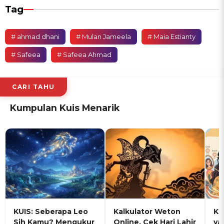
Tag
# ahmad dhani
# Mulan Jameela
# Maia Estianty
# Safeea
# Safeea Ahmad
CARI TAHU
Kumpulan Kuis Menarik
KUIS: Seberapa Leo
Kalkulator Weton
KU
Sih Kamu? Mengukur
Online, Cek Hari Lahir
ya