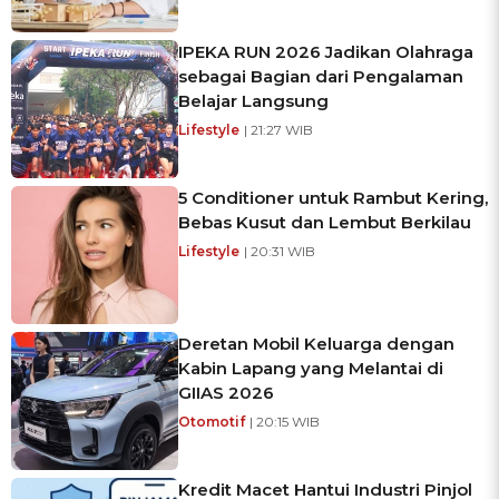
IPEKA RUN 2026 Jadikan Olahraga
sebagai Bagian dari Pengalaman
Belajar Langsung
Lifestyle
| 21:27 WIB
5 Conditioner untuk Rambut Kering,
Bebas Kusut dan Lembut Berkilau
Lifestyle
| 20:31 WIB
Deretan Mobil Keluarga dengan
Kabin Lapang yang Melantai di
GIIAS 2026
Otomotif
| 20:15 WIB
Kredit Macet Hantui Industri Pinjol