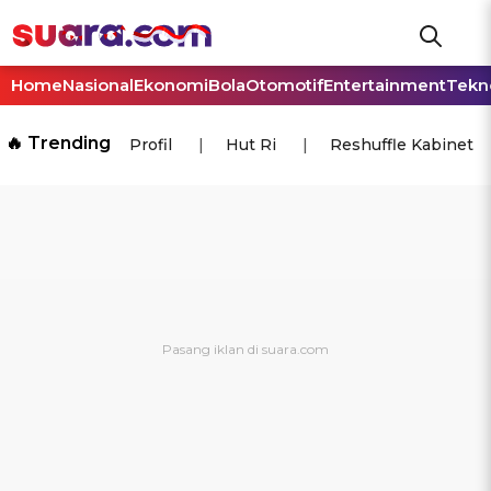
Home
Nasional
Ekonomi
Bola
Otomotif
Entertainment
Tekn
🔥 Trending
Profil
Hut Ri
Reshuffle Kabinet