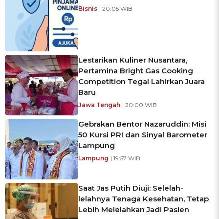
Bisnis
| 20:05 WIB
Lestarikan Kuliner Nusantara,
Pertamina Bright Gas Cooking
Competition Tegal Lahirkan Juara
Baru
Jawa Tengah
| 20:00 WIB
Gebrakan Bentor Nazaruddin: Misi
50 Kursi PRI dan Sinyal Barometer
Lampung
Lampung
| 19:57 WIB
Saat Jas Putih Diuji: Selelah-
lelahnya Tenaga Kesehatan, Tetap
Lebih Melelahkan Jadi Pasien