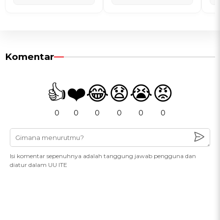
Komentar
👍
❤️
😂
😧
😭
😡
0
0
0
0
0
0
Isi komentar sepenuhnya adalah tanggung jawab pengguna dan
diatur dalam UU ITE