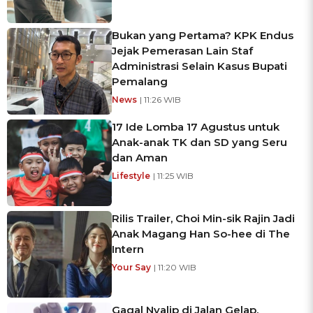
Bukan yang Pertama? KPK Endus
Jejak Pemerasan Lain Staf
Administrasi Selain Kasus Bupati
Pemalang
News
| 11:26 WIB
17 Ide Lomba 17 Agustus untuk
Anak-anak TK dan SD yang Seru
dan Aman
Lifestyle
| 11:25 WIB
Rilis Trailer, Choi Min-sik Rajin Jadi
Anak Magang Han So-hee di The
Intern
Your Say
| 11:20 WIB
Gagal Nyalip di Jalan Gelap,