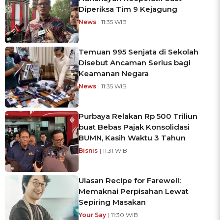
Diperiksa Tim 9 Kejagung
News
| 11:35 WIB
Temuan 995 Senjata di Sekolah
Disebut Ancaman Serius bagi
Keamanan Negara
News
| 11:35 WIB
Purbaya Relakan Rp 500 Triliun
buat Bebas Pajak Konsolidasi
BUMN, Kasih Waktu 3 Tahun
Bisnis
| 11:31 WIB
Ulasan Recipe for Farewell:
Memaknai Perpisahan Lewat
Sepiring Masakan
Your Say
| 11:30 WIB