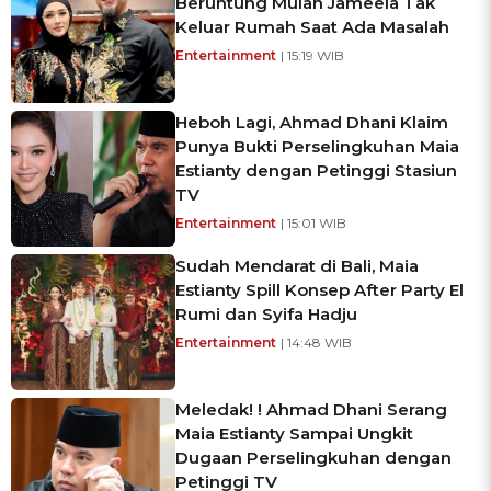
Beruntung Mulan Jameela Tak
Keluar Rumah Saat Ada Masalah
Entertainment
| 15:19 WIB
Heboh Lagi, Ahmad Dhani Klaim
Punya Bukti Perselingkuhan Maia
Estianty dengan Petinggi Stasiun
TV
Entertainment
| 15:01 WIB
Sudah Mendarat di Bali, Maia
Estianty Spill Konsep After Party El
Rumi dan Syifa Hadju
Entertainment
| 14:48 WIB
Meledak! ! Ahmad Dhani Serang
Maia Estianty Sampai Ungkit
Dugaan Perselingkuhan dengan
Petinggi TV