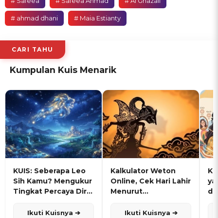
# Safeea
# Safeea Ahmad
# Al Ghazali
# ahmad dhani
# Maia Estianty
CARI TAHU
Kumpulan Kuis Menarik
KUIS: Seberapa Leo
Kalkulator Weton
KU
Sih Kamu? Mengukur
Online, Cek Hari Lahir
ya
Tingkat Percaya Diri
Menurut
de
dan Karisma
Penanggalan Jawa
Ikuti Kuisnya ➔
Ikuti Kuisnya ➔