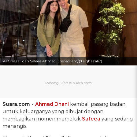
Al Ghazali dan Safeea Ahmad, (Instagram/@alghazali7)
Suara.com -
Ahmad Dhani
kembali pasang badan
untuk keluarganya yang dihujat dengan
membagikan momen memeluk
Safeea
yang sedang
menangis.