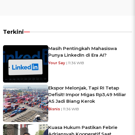
Terkini
Masih Pentingkah Mahasiswa
Punya LinkedIn di Era AI?
Your Say
| 11:36 WIB
Ekspor Melonjak, Tapi RI Tetap
Defisit! Impor Migas Rp3,49 Miliar
AS Jadi Biang Kerok
Bisnis
| 11:36 WIB
Kuasa Hukum Pastikan Febrie
Adriansyah Kooperatif Saat