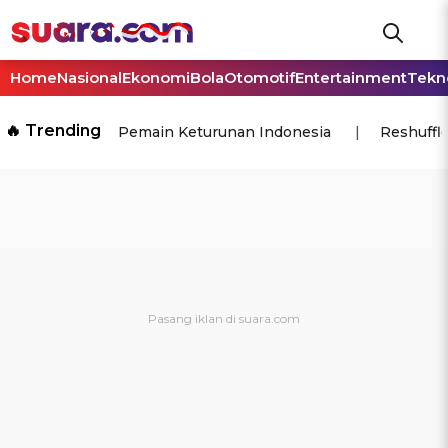
Home
Nasional
Ekonomi
Bola
Otomotif
Entertainment
Tekn
🔥 Trending
Pemain Keturunan Indonesia
Reshuffl