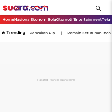
Home
Nasional
Ekonomi
Bola
Otomotif
Entertainment
Tekn
🔥 Trending
Pencairan Pip
Pemain Keturunan Indo