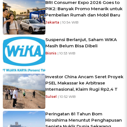
BRI Consumer Expo 2026 Goes to
PIK2: Banyak Promo Menarik untuk
Pembelian Rumah dan Mobil Baru
Jakarta
| 10:54 WIB
Suspensi Berlanjut, Saham WIKA
Masih Belum Bisa Dibeli
Bisnis
| 10:53 WIB
Investor China Ancam Seret Proyek
PSEL Makassar ke Arbitrase
Internasional, Klaim Rugi Rp2,4 T
Sulsel
| 10:52 WIB
Peringatan 81 Tahun Bom
Hiroshima Menuntut Penghapusan
Senjata Nuklir Dunia Sekarang