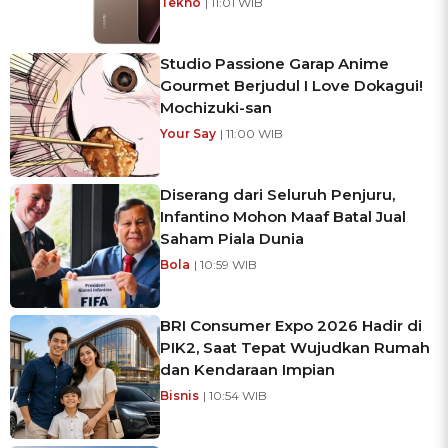
Tekno
| 11:01 WIB
Studio Passione Garap Anime
Gourmet Berjudul I Love Dokagui!
Mochizuki-san
Your Say
| 11:00 WIB
Diserang dari Seluruh Penjuru,
Infantino Mohon Maaf Batal Jual
Saham Piala Dunia
Bola
| 10:59 WIB
BRI Consumer Expo 2026 Hadir di
PIK2, Saat Tepat Wujudkan Rumah
dan Kendaraan Impian
Bisnis
| 10:54 WIB