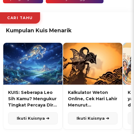
CARI TAHU
Kumpulan Kuis Menarik
KUIS: Seberapa Leo
Kalkulator Weton
KU
Sih Kamu? Mengukur
Online, Cek Hari Lahir
ya
Tingkat Percaya Diri
Menurut
de
dan Karisma
Penanggalan Jawa
Ikuti Kuisnya ➔
Ikuti Kuisnya ➔