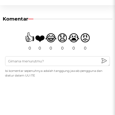
Komentar
👍
❤️
😂
😧
😭
😡
0
0
0
0
0
0
Isi komentar sepenuhnya adalah tanggung jawab pengguna dan
diatur dalam UU ITE