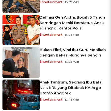
Entertainment
| 18:37 WIB
Definisi Gen Alpha, Bocah 5 Tahun
Semringah Meski Berstatus 'Anak
Hilang' di Kantor Polisi
Entertainment
| 16:05 WIB
Bukan Fiksi, Viral Ibu Guru Menikah
dengan Bekas Muridnya Sendiri
Entertainment
| 10:26 WIB
Anak Tantrum, Seorang Ibu Batal
Naik KRL yang Ditabrak KA Argo
Bromo Anggrek
Entertainment
| 12:46 WIB