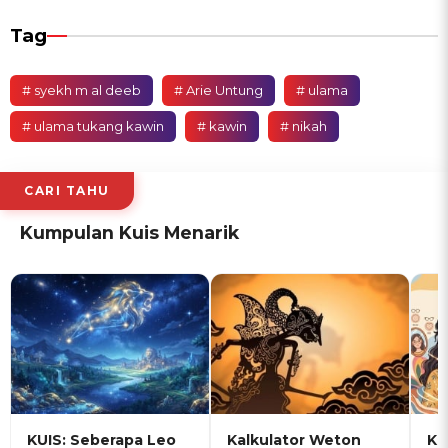
Tag
# syekh m al deeb
# Arie Untung
# ulama
# ulama tukang kawin
# kawin
# nikah
CARI TAHU
Kumpulan Kuis Menarik
KUIS: Seberapa Leo
Kalkulator Weton
KU