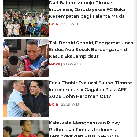
Dari Batam Menuju Timnas
Indonesia, Garudayaksa FC Buka
Kesempatan bagi Talenta Muda
Bola
| 23:15 WIB
Tak Berdiri Sendiri, Pengamat Unas
Endus Ada Sosok Berpengaruh di
Kasus Eks Jampidsus
News
| 23:05 WIB
Erick Thohir Evaluasi Skuad Timnas
Indonesia Usai Gagal di Piala AFF
2026, John Herdman Out?
Bola
| 22:59 WIB
Kata-kata Mengharukan Rizky
Ridho Usai Timnas Indonesia
Tersingkir dari Piala AFF 2026