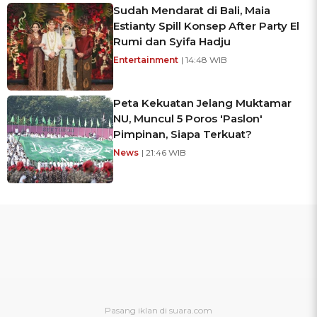
Sudah Mendarat di Bali, Maia
Estianty Spill Konsep After Party El
Rumi dan Syifa Hadju
Entertainment
| 14:48 WIB
Peta Kekuatan Jelang Muktamar
NU, Muncul 5 Poros 'Paslon'
Pimpinan, Siapa Terkuat?
News
| 21:46 WIB