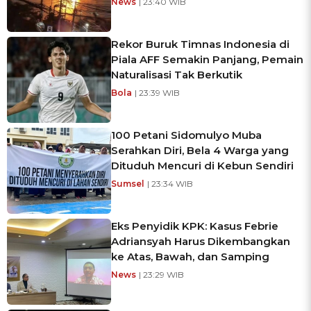
News
| 23:40 WIB
Rekor Buruk Timnas Indonesia di
Piala AFF Semakin Panjang, Pemain
Naturalisasi Tak Berkutik
Bola
| 23:39 WIB
100 Petani Sidomulyo Muba
Serahkan Diri, Bela 4 Warga yang
Dituduh Mencuri di Kebun Sendiri
Sumsel
| 23:34 WIB
Eks Penyidik KPK: Kasus Febrie
Adriansyah Harus Dikembangkan
ke Atas, Bawah, dan Samping
News
| 23:29 WIB