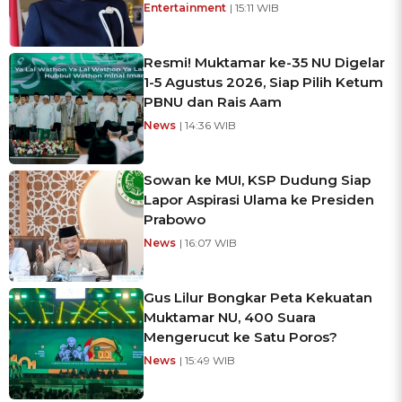
Entertainment
| 15:11 WIB
Resmi! Muktamar ke-35 NU Digelar
1-5 Agustus 2026, Siap Pilih Ketum
PBNU dan Rais Aam
News
| 14:36 WIB
Sowan ke MUI, KSP Dudung Siap
Lapor Aspirasi Ulama ke Presiden
Prabowo
News
| 16:07 WIB
Gus Lilur Bongkar Peta Kekuatan
Muktamar NU, 400 Suara
Mengerucut ke Satu Poros?
News
| 15:49 WIB