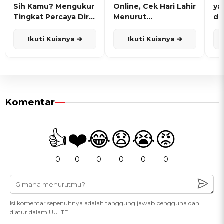
Sih Kamu? Mengukur
Online, Cek Hari Lahir
ya
Tingkat Percaya Diri
Menurut
de
dan Karisma
Penanggalan Jawa
Ikuti Kuisnya ➔
Ikuti Kuisnya ➔
Komentar
👍
❤️
😂
😧
😭
😡
0
0
0
0
0
0
Isi komentar sepenuhnya adalah tanggung jawab pengguna dan
diatur dalam UU ITE