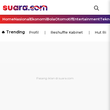
Home
Nasional
Ekonomi
Bola
Otomotif
Entertainment
Tekn
🔥 Trending
Profil
Reshuffle Kabinet
Hut Ri