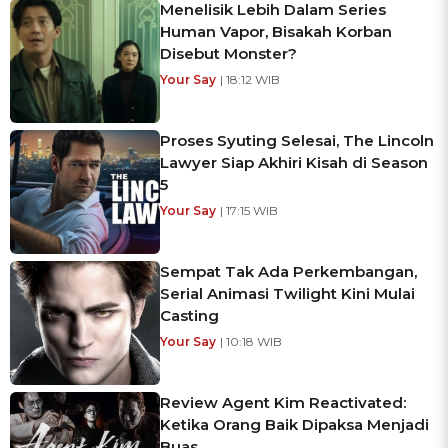
Menelisik Lebih Dalam Series
Human Vapor, Bisakah Korban
Disebut Monster?
Your Say
| 18:12 WIB
Proses Syuting Selesai, The Lincoln
Lawyer Siap Akhiri Kisah di Season
5
Your Say
| 17:15 WIB
Sempat Tak Ada Perkembangan,
Serial Animasi Twilight Kini Mulai
Casting
Your Say
| 10:18 WIB
Review Agent Kim Reactivated:
Ketika Orang Baik Dipaksa Menjadi
Buas