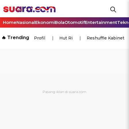
Home
Nasional
Ekonomi
Bola
Otomotif
Entertainment
Tekn
🔥 Trending
Profil
Hut Ri
Reshuffle Kabinet