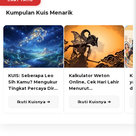
Kumpulan Kuis Menarik
KUIS: Seberapa Leo
Kalkulator Weton
KU
Sih Kamu? Mengukur
Online, Cek Hari Lahir
ya
Tingkat Percaya Diri
Menurut
de
dan Karisma
Penanggalan Jawa
Ikuti Kuisnya ➔
Ikuti Kuisnya ➔