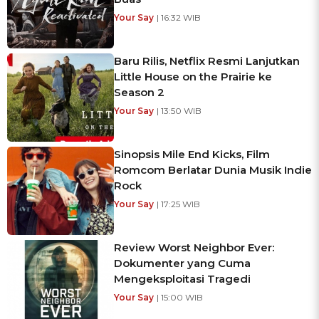
Your Say
| 16:32 WIB
Baru Rilis, Netflix Resmi Lanjutkan
Little House on the Prairie ke
Season 2
Your Say
| 13:50 WIB
Sinopsis Mile End Kicks, Film
Romcom Berlatar Dunia Musik Indie
Rock
Your Say
| 17:25 WIB
Review Worst Neighbor Ever:
Dokumenter yang Cuma
Mengeksploitasi Tragedi
Your Say
| 15:00 WIB