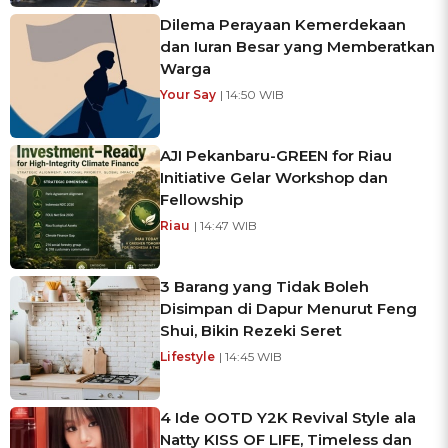
Dilema Perayaan Kemerdekaan
dan Iuran Besar yang Memberatkan
Warga
Your Say
| 14:50 WIB
AJI Pekanbaru-GREEN for Riau
Initiative Gelar Workshop dan
Fellowship
Riau
| 14:47 WIB
3 Barang yang Tidak Boleh
Disimpan di Dapur Menurut Feng
Shui, Bikin Rezeki Seret
Lifestyle
| 14:45 WIB
4 Ide OOTD Y2K Revival Style ala
Natty KISS OF LIFE, Timeless dan