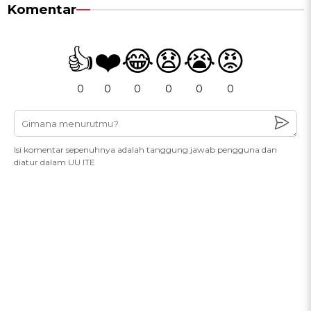
Komentar
👍
❤️
😂
😧
😭
😡
0
0
0
0
0
0
Isi komentar sepenuhnya adalah tanggung jawab pengguna dan
diatur dalam UU ITE