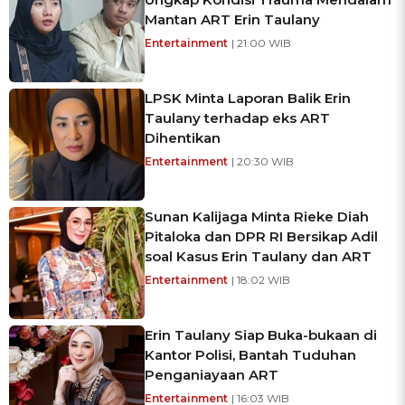
Mantan ART Erin Taulany
Entertainment
| 21:00 WIB
LPSK Minta Laporan Balik Erin
Taulany terhadap eks ART
Dihentikan
Entertainment
| 20:30 WIB
Sunan Kalijaga Minta Rieke Diah
Pitaloka dan DPR RI Bersikap Adil
soal Kasus Erin Taulany dan ART
Entertainment
| 18:02 WIB
Erin Taulany Siap Buka-bukaan di
Kantor Polisi, Bantah Tuduhan
Penganiayaan ART
Entertainment
| 16:03 WIB