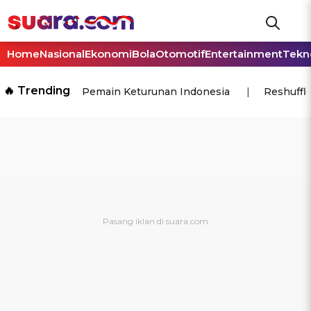
Home
Nasional
Ekonomi
Bola
Otomotif
Entertainment
Tekn
🔥 Trending
Pemain Keturunan Indonesia
Reshuffl