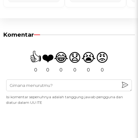
Komentar
👍
❤️
😂
😧
😭
😡
0
0
0
0
0
0
Isi komentar sepenuhnya adalah tanggung jawab pengguna dan
diatur dalam UU ITE