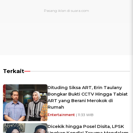
Terkait
Dituding Siksa ART, Erin Taulany
Bongkar Bukti CCTV Hingga Tabiat
ART yang Berani Merokok di
Rumah
Entertainment
| 11:33 WIB
Dicekik hingga Posel Disita, LPSK
Ungkap Kondisi Trauma Mendalam