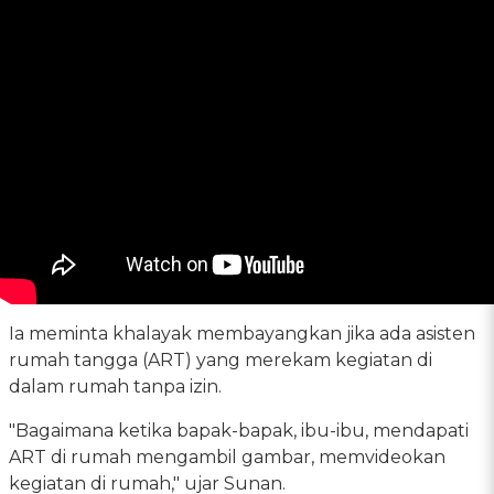
Ia meminta khalayak membayangkan jika ada asisten
rumah tangga (ART) yang merekam kegiatan di
dalam rumah tanpa izin.
"Bagaimana ketika bapak-bapak, ibu-ibu, mendapati
ART di rumah mengambil gambar, memvideokan
kegiatan di rumah," ujar Sunan.