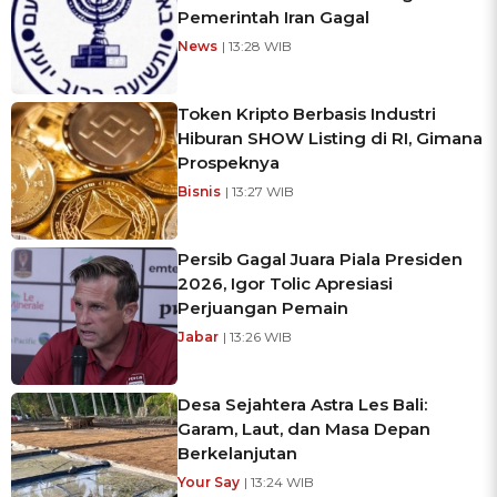
Pemerintah Iran Gagal
News
| 13:28 WIB
Token Kripto Berbasis Industri
Hiburan SHOW Listing di RI, Gimana
Prospeknya
Bisnis
| 13:27 WIB
Persib Gagal Juara Piala Presiden
2026, Igor Tolic Apresiasi
Perjuangan Pemain
Jabar
| 13:26 WIB
Desa Sejahtera Astra Les Bali:
Garam, Laut, dan Masa Depan
Berkelanjutan
Your Say
| 13:24 WIB