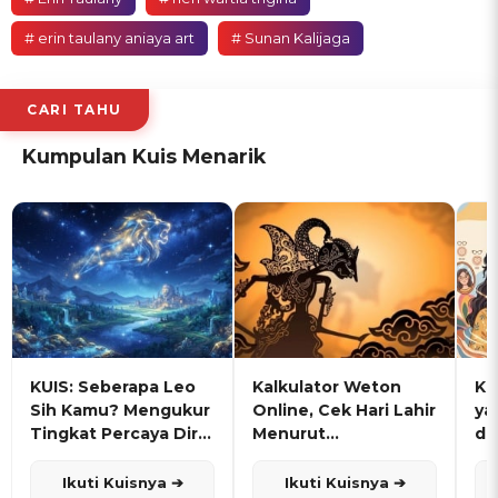
# erin taulany aniaya art
# Sunan Kalijaga
CARI TAHU
Kumpulan Kuis Menarik
KUIS: Seberapa Leo
Kalkulator Weton
KU
Sih Kamu? Mengukur
Online, Cek Hari Lahir
ya
Tingkat Percaya Diri
Menurut
de
dan Karisma
Penanggalan Jawa
Ikuti Kuisnya ➔
Ikuti Kuisnya ➔