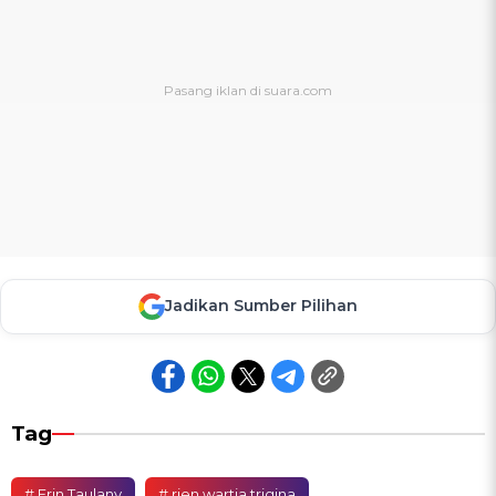
Jadikan Sumber Pilihan
Tag
# Erin Taulany
# rien wartia trigina