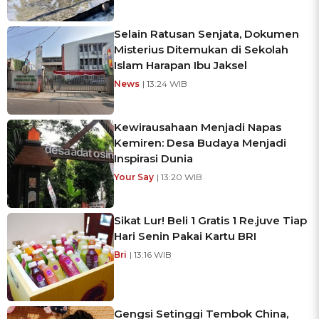
Selain Ratusan Senjata, Dokumen
Misterius Ditemukan di Sekolah
Islam Harapan Ibu Jaksel
News
| 13:24 WIB
Kewirausahaan Menjadi Napas
Kemiren: Desa Budaya Menjadi
Inspirasi Dunia
Your Say
| 13:20 WIB
Sikat Lur! Beli 1 Gratis 1 Re.juve Tiap
Hari Senin Pakai Kartu BRI
Bri
| 13:16 WIB
Gengsi Setinggi Tembok China,