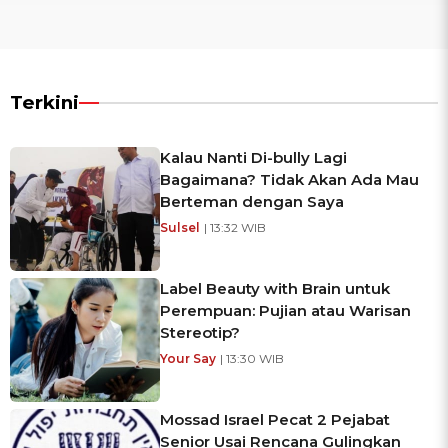
Terkini
Kalau Nanti Di-bully Lagi
Bagaimana? Tidak Akan Ada Mau
Berteman dengan Saya
Sulsel
| 13:32 WIB
Label Beauty with Brain untuk
Perempuan: Pujian atau Warisan
Stereotip?
Your Say
| 13:30 WIB
Mossad Israel Pecat 2 Pejabat
Senior Usai Rencana Gulingkan