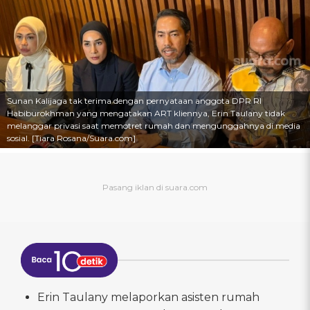
Sunan Kalijaga tak terima dengan pernyataan anggota DPR RI
Habiburokhman yang mengatakan ART kliennya, Erin Taulany tidak
melanggar privasi saat memotret rumah dan mengunggahnya di media
sosial. [Tiara Rosana/Suara.com]
Erin Taulany melaporkan asisten rumah