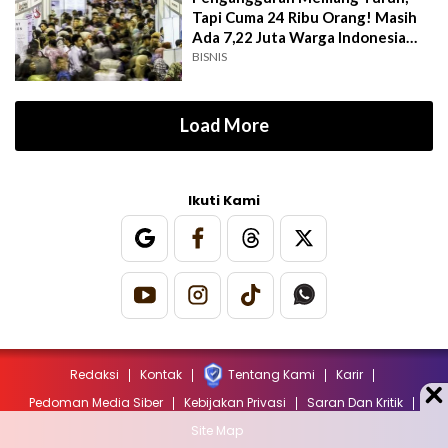
Tapi Cuma 24 Ribu Orang! Masih
Ada 7,22 Juta Warga Indonesia
Menganggur
BISNIS
Load More
Ikuti Kami
Redaksi
Kontak
Tentang Kami
Karir
Pedoman Media Siber
Kebijakan Privasi
Saran Dan Kritik
Site Map