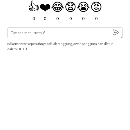
👍
❤️
😂
😧
😭
😡
0
0
0
0
0
0
Isi komentar sepenuhnya adalah tanggung jawab pengguna dan diatur
dalam UU ITE