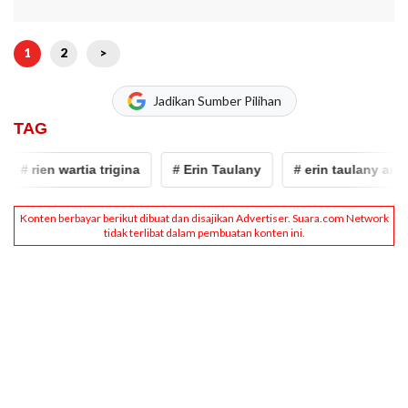
1
2
>
Jadikan Sumber Pilihan
TAG
# rien wartia trigina
# Erin Taulany
# erin taulany aniaya 