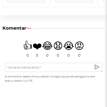
Komentar
👍
❤️
😂
😧
😭
😡
0
0
0
0
0
0
Isi komentar sepenuhnya adalah tanggung jawab pengguna dan
diatur dalam UU ITE