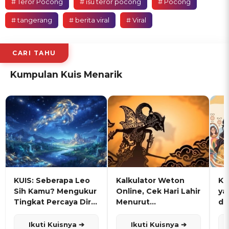
# Teror Pocong
# isu teror pocong
# Pocong
# tangerang
# berita viral
# Viral
CARI TAHU
Kumpulan Kuis Menarik
KUIS: Seberapa Leo
Kalkulator Weton
KU
Sih Kamu? Mengukur
Online, Cek Hari Lahir
ya
Tingkat Percaya Diri
Menurut
de
dan Karisma
Penanggalan Jawa
Ikuti Kuisnya ➔
Ikuti Kuisnya ➔