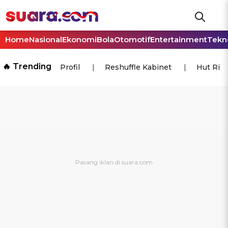
Home
Nasional
Ekonomi
Bola
Otomotif
Entertainment
Tekn
🔥 Trending
Profil
Reshuffle Kabinet
Hut Ri