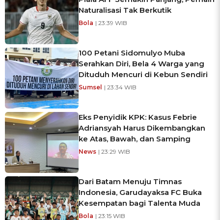
Naturalisasi Tak Berkutik
Bola
| 23:39 WIB
100 Petani Sidomulyo Muba
Serahkan Diri, Bela 4 Warga yang
Dituduh Mencuri di Kebun Sendiri
Sumsel
| 23:34 WIB
Eks Penyidik KPK: Kasus Febrie
Adriansyah Harus Dikembangkan
ke Atas, Bawah, dan Samping
News
| 23:29 WIB
Dari Batam Menuju Timnas
Indonesia, Garudayaksa FC Buka
Kesempatan bagi Talenta Muda
Bola
| 23:15 WIB