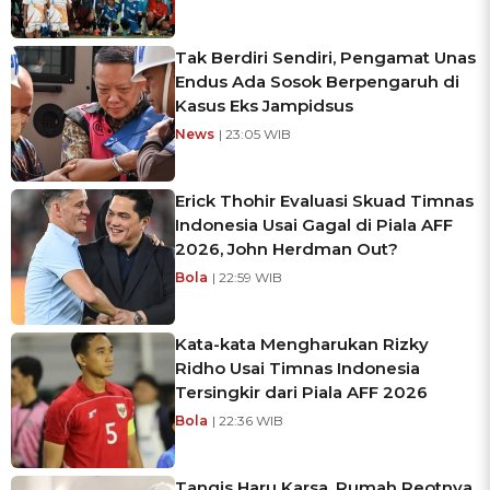
Tak Berdiri Sendiri, Pengamat Unas
Endus Ada Sosok Berpengaruh di
Kasus Eks Jampidsus
News
| 23:05 WIB
Erick Thohir Evaluasi Skuad Timnas
Indonesia Usai Gagal di Piala AFF
2026, John Herdman Out?
Bola
| 22:59 WIB
Kata-kata Mengharukan Rizky
Ridho Usai Timnas Indonesia
Tersingkir dari Piala AFF 2026
Bola
| 22:36 WIB
Tangis Haru Karsa, Rumah Reotnya