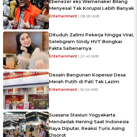
Ebenezer eks Wamenaker Bilang
Menyesal Tak Korupsi Lebih Banyak
Entertainment
| 08:28 WIB
Dituduh Zalimi Pekerja hingga Viral,
Selebgram Sindy HVT Bongkar
Fakta Sebenarnya
Entertainment
| 20:45 WIB
Desain Bangunan Koperasi Desa
Merah Putih di Pati Tak Lazim
Entertainment
| 16:06 WIB
Suasana Stasiun Yogyakarta
Mendadak Hening Saat Indonesia
Raya Diputar, Reaksi Turis Asing
Disorot