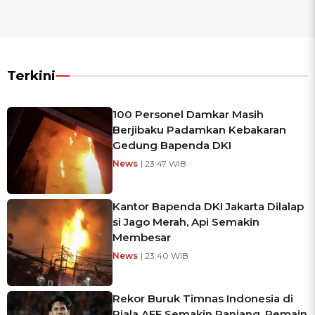
Terkini
100 Personel Damkar Masih
Berjibaku Padamkan Kebakaran
Gedung Bapenda DKI
News
| 23:47 WIB
Kantor Bapenda DKI Jakarta Dilalap
si Jago Merah, Api Semakin
Membesar
News
| 23:40 WIB
Rekor Buruk Timnas Indonesia di
Piala AFF Semakin Panjang, Pemain