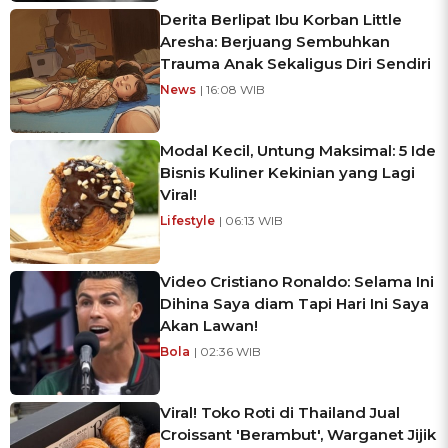
Derita Berlipat Ibu Korban Little
Aresha: Berjuang Sembuhkan
Trauma Anak Sekaligus Diri Sendiri
News
| 16:08 WIB
Modal Kecil, Untung Maksimal: 5 Ide
Bisnis Kuliner Kekinian yang Lagi
Viral!
Lifestyle
| 06:13 WIB
Video Cristiano Ronaldo: Selama Ini
Dihina Saya diam Tapi Hari Ini Saya
Akan Lawan!
Bola
| 02:36 WIB
Viral! Toko Roti di Thailand Jual
Croissant 'Berambut', Warganet Jijik