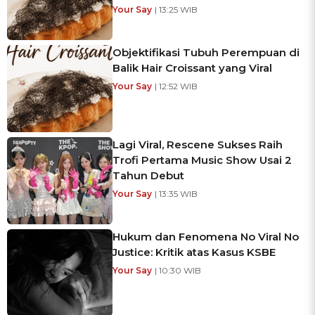
Your Say
| 13:25 WIB
Objektifikasi Tubuh Perempuan di
Balik Hair Croissant yang Viral
Your Say
| 12:52 WIB
Lagi Viral, Rescene Sukses Raih
Trofi Pertama Music Show Usai 2
Tahun Debut
Your Say
| 13:35 WIB
Hukum dan Fenomena No Viral No
Justice: Kritik atas Kasus KSBE
Your Say
| 10:30 WIB