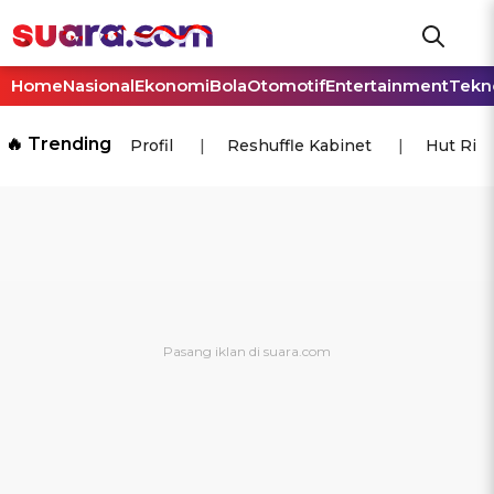
Home
Nasional
Ekonomi
Bola
Otomotif
Entertainment
Tekn
🔥 Trending
Profil
Reshuffle Kabinet
Hut Ri