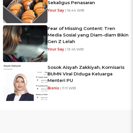
Sekaligus Penasaran
Your Say
| 16:44 WIB
Fear of Missing Content: Tren
Media Sosial yang Diam-diam Bikin
Gen Z Lelah
Your Say
| 13:45 WIB
Sosok Aisyah Zakkiyah, Komisaris
BUMN Viral Diduga Keluarga
Menteri PU
Bisnis
| 11:11 WIB