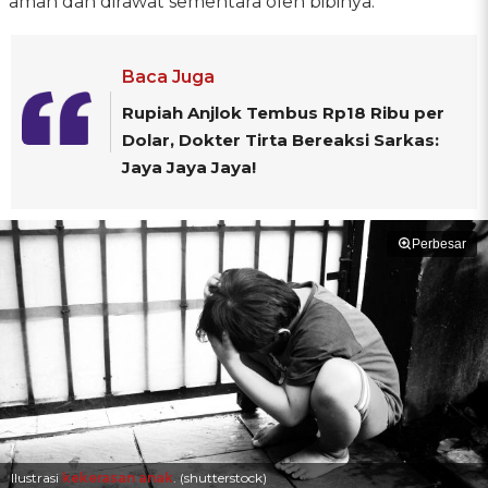
aman dan dirawat sementara oleh bibinya.
Baca Juga
Rupiah Anjlok Tembus Rp18 Ribu per
Dolar, Dokter Tirta Bereaksi Sarkas:
Jaya Jaya Jaya!
Perbesar
Ilustrasi
kekerasan anak
. (shutterstock)