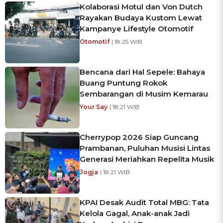
Kolaborasi Motul dan Von Dutch
Rayakan Budaya Kustom Lewat
Kampanye Lifestyle Otomotif
Otomotif
| 18:25 WIB
Bencana dari Hal Sepele: Bahaya
Buang Puntung Rokok
Sembarangan di Musim Kemarau
Your Say
| 18:21 WIB
Cherrypop 2026 Siap Guncang
Prambanan, Puluhan Musisi Lintas
Generasi Meriahkan Repelita Musik
Jogja
| 18:21 WIB
KPAI Desak Audit Total MBG: Tata
Kelola Gagal, Anak-anak Jadi