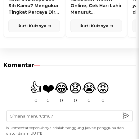
Sih Kamu? Mengukur
Online, Cek Hari Lahir
ya
Tingkat Percaya Diri
Menurut
de
dan Karisma
Penanggalan Jawa
Ikuti Kuisnya ➔
Ikuti Kuisnya ➔
Komentar
👍
❤️
😂
😧
😭
😡
0
0
0
0
0
0
Isi komentar sepenuhnya adalah tanggung jawab pengguna dan
diatur dalam UU ITE