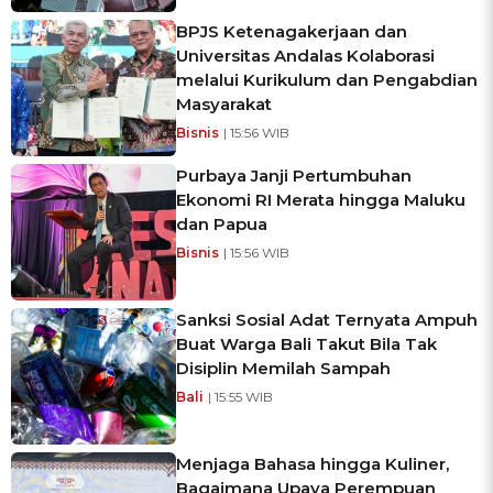
BPJS Ketenagakerjaan dan
Universitas Andalas Kolaborasi
melalui Kurikulum dan Pengabdian
Masyarakat
Bisnis
| 15:56 WIB
Purbaya Janji Pertumbuhan
Ekonomi RI Merata hingga Maluku
dan Papua
Bisnis
| 15:56 WIB
Sanksi Sosial Adat Ternyata Ampuh
Buat Warga Bali Takut Bila Tak
Disiplin Memilah Sampah
Bali
| 15:55 WIB
Menjaga Bahasa hingga Kuliner,
Bagaimana Upaya Perempuan