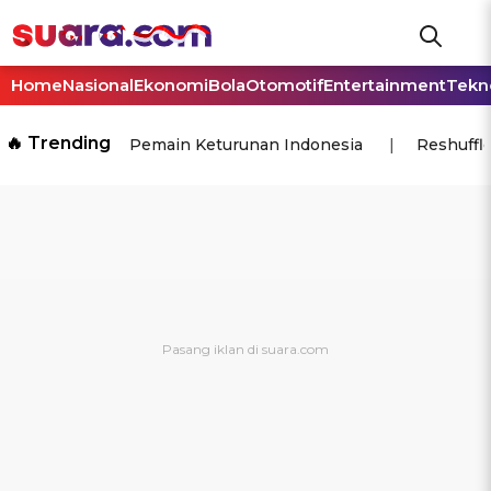
Home
Nasional
Ekonomi
Bola
Otomotif
Entertainment
Tekn
🔥 Trending
Pemain Keturunan Indonesia
Reshuffl