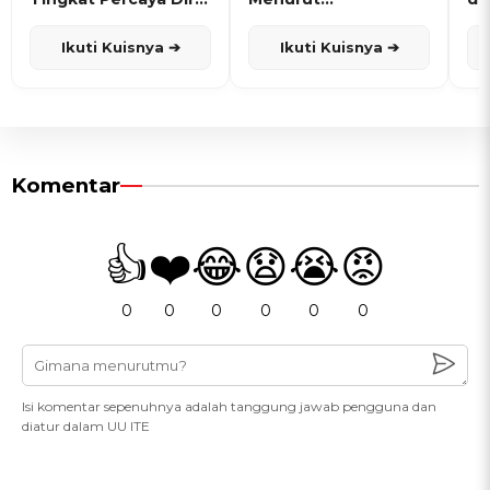
dan Karisma
Penanggalan Jawa
Ikuti Kuisnya ➔
Ikuti Kuisnya ➔
Komentar
👍
❤️
😂
😧
😭
😡
0
0
0
0
0
0
Isi komentar sepenuhnya adalah tanggung jawab pengguna dan
diatur dalam UU ITE