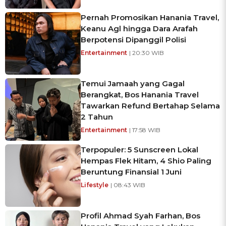
Pernah Promosikan Hanania Travel,
Keanu Agl hingga Dara Arafah
Berpotensi Dipanggil Polisi
Entertainment
| 20:30 WIB
Temui Jamaah yang Gagal
Berangkat, Bos Hanania Travel
Tawarkan Refund Bertahap Selama
2 Tahun
Entertainment
| 17:58 WIB
Terpopuler: 5 Sunscreen Lokal
Hempas Flek Hitam, 4 Shio Paling
Beruntung Finansial 1 Juni
Lifestyle
| 08:43 WIB
Profil Ahmad Syah Farhan, Bos