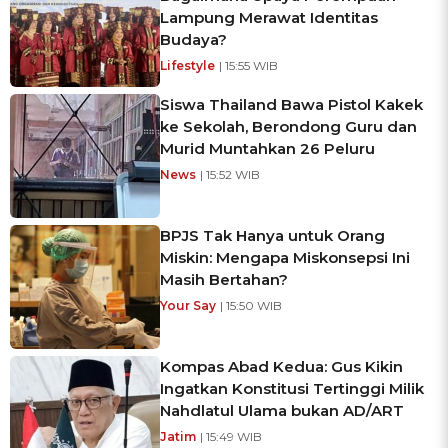
Lampung Merawat Identitas
Budaya?
Lifestyle
| 15:55 WIB
Siswa Thailand Bawa Pistol Kakek
ke Sekolah, Berondong Guru dan
Murid Muntahkan 26 Peluru
News
| 15:52 WIB
BPJS Tak Hanya untuk Orang
Miskin: Mengapa Miskonsepsi Ini
Masih Bertahan?
Your Say
| 15:50 WIB
Kompas Abad Kedua: Gus Kikin
Ingatkan Konstitusi Tertinggi Milik
Nahdlatul Ulama bukan AD/ART
Jatim
| 15:49 WIB