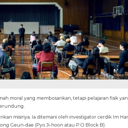
ah moral yang membosankan, tetapi pelajaran fisik ya
perundung.
nkan misinya. Ia ditemani oleh investigator cerdik Im Ha
Bong Geun-dae (Pyo Ji-hoon atau P.O Block B).