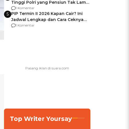
Tinggi Polri yang Pensiun Tak Lama
Usai Jadi Brigjen
1 Komentar
PIP Termin II 2026 Kapan Cair? Ini
5
Jadwal Lengkap dan Cara Ceknya
agar Dana Tidak Hangus!
1 Komentar
Top Writer Yoursay