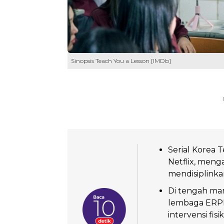
Sinopsis Teach You a Lesson [IMDb]
Serial Korea 
Netflix, meng
mendisiplinka
Di tengah ma
lembaga ERPB
intervensi fis