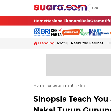
Home
Nasional
Ekonomi
Bola
Otomotif
Trending
Profil
Reshuffle Kabinet
H
Home
Entertainment
Film
Sinopsis Teach You 
Nakal Turun Gunung,