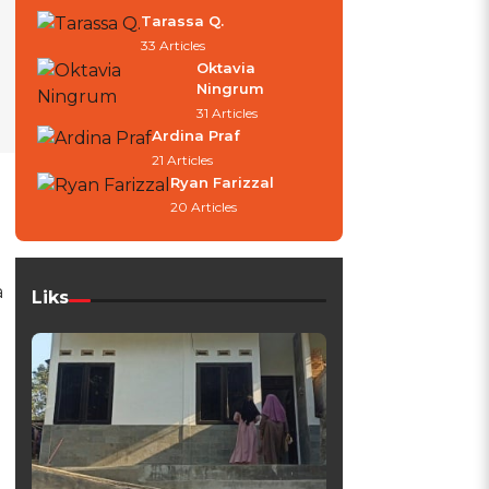
Tarassa Q.
33 Articles
Oktavia
Ningrum
31 Articles
Ardina Praf
21 Articles
Ryan Farizzal
20 Articles
a
Liks