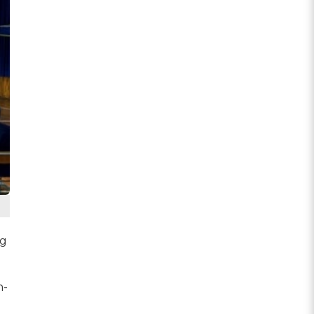
ng
n-