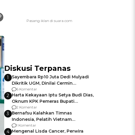
Diskusi Terpanas
Sayembara Rp10 Juta Dedi Mulyadi
1
Dikritik UGM, Dinilai Cermin
Gagalnya Negara Jamin Keamanan
6 Komentar
Harta Kekayaan Iptu Setya Budi Dias,
2
Oknum KPK Pemeras Bupati
Pemalang
2 Komentar
Bernafsu Kalahkan Timnas
3
Indonesia, Pelatih Vietnam
Berencana Pakai Jimat di Pakansari
1 Komentar
Mengenal Lisda Cancer, Perwira
4