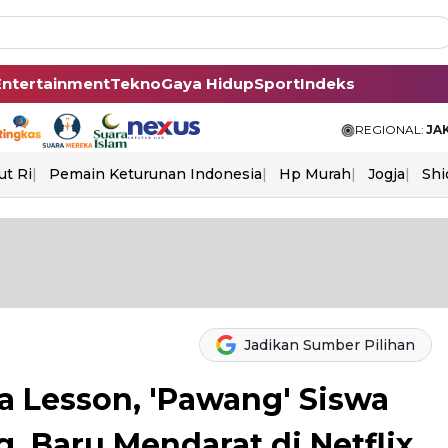
Entertainment
Tekno
Gaya Hidup
Sport
Indeks
REGIONAL:
JA
ut Ri
Pemain Keturunan Indonesia
Hp Murah
Jogja
Shi
Jadikan Sumber Pilihan
a Lesson, 'Pawang' Siswa
 Baru Mendarat di Netflix