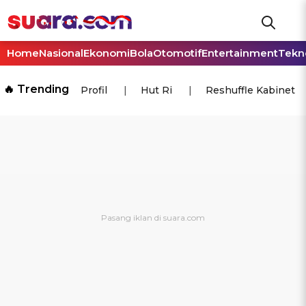
Home
Nasional
Ekonomi
Bola
Otomotif
Entertainment
Tekn
🔥 Trending
Profil
Hut Ri
Reshuffle Kabinet