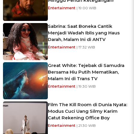
Minggu Penuh Ketegangan!
Entertainment
| 19:00 WIB
Sabrina: Saat Boneka Cantik
Menjadi Wadah Iblis yang Haus
Darah, Malam Ini di ANTV
Entertainment
| 17:32 WIB
Great White: Tejebak di Samudra
Bersama Hiu Putih Mematikan,
Malam Ini di Trans TV
Entertainment
| 19:30 WIB
Film The Kill Room di Dunia Nyata:
Modus Cuci Uang Silmy Karim
Catut Rekening Office Boy
Entertainment
| 21:30 WIB