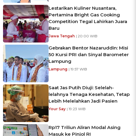
Lestarikan Kuliner Nusantara,
Pertamina Bright Gas Cooking
Competition Tegal Lahirkan Juara
Baru
Jawa Tengah
| 20:00 WIB
Gebrakan Bentor Nazaruddin: Misi
50 Kursi PRI dan Sinyal Barometer
Lampung
Lampung
| 19:57 WIB
Saat Jas Putih Diuji: Selelah-
lelahnya Tenaga Kesehatan, Tetap
Lebih Melelahkan Jadi Pasien
Your Say
| 19:23 WIB
Rp17 Triliun Aliran Modal Asing
Masuk ke Pinjol RI