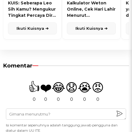
KUIS: Seberapa Leo
Kalkulator Weton
KU
Sih Kamu? Mengukur
Online, Cek Hari Lahir
ya
Tingkat Percaya Diri
Menurut
de
dan Karisma
Penanggalan Jawa
Ikuti Kuisnya ➔
Ikuti Kuisnya ➔
Komentar
👍
❤️
😂
😧
😭
😡
0
0
0
0
0
0
Isi komentar sepenuhnya adalah tanggung jawab pengguna dan
diatur dalam UU ITE