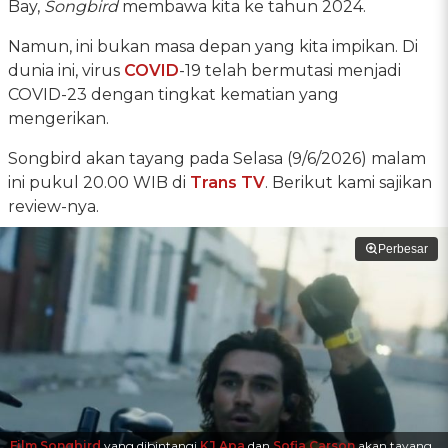
Bay,
Songbird
membawa kita ke tahun 2024.
Namun, ini bukan masa depan yang kita impikan. Di
dunia ini, virus
COVID
-19 telah bermutasi menjadi
COVID-23 dengan tingkat kematian yang
mengerikan.
Songbird akan tayang pada Selasa (9/6/2026) malam
ini pukul 20.00 WIB di
Trans TV
. Berikut kami sajikan
review-nya.
Perbesar
Film Songbird
yang dibintangi
KJ Apa
dan
Sofia Carson
akan tayang