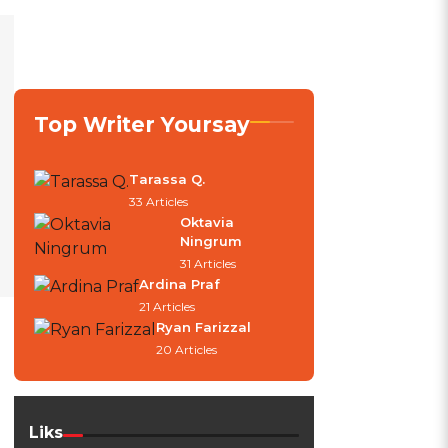
Top Writer Yoursay
Tarassa Q.
33 Articles
Oktavia
Ningrum
31 Articles
Ardina Praf
21 Articles
Ryan Farizzal
20 Articles
Liks