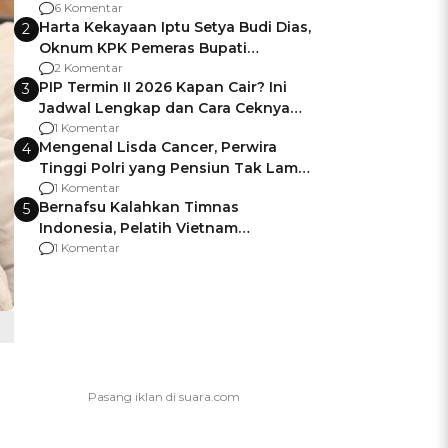
Gagalnya Negara Jamin Keamanan
6 Komentar
Harta Kekayaan Iptu Setya Budi Dias,
2
Oknum KPK Pemeras Bupati
Pemalang
2 Komentar
PIP Termin II 2026 Kapan Cair? Ini
3
Jadwal Lengkap dan Cara Ceknya
agar Dana Tidak Hangus!
1 Komentar
Mengenal Lisda Cancer, Perwira
4
Tinggi Polri yang Pensiun Tak Lama
Usai Jadi Brigjen
1 Komentar
Bernafsu Kalahkan Timnas
5
Indonesia, Pelatih Vietnam
Berencana Pakai Jimat di Pakansari
1 Komentar