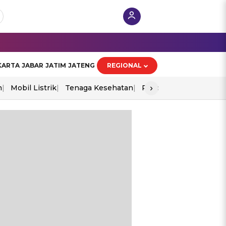
KARTA
JABAR
JATIM
JATENG
REGIONAL
›
n
Mobil Listrik
Tenaga Kesehatan
Piala Aff 2026
Ekono