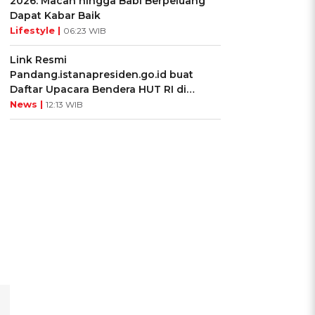
2026: Macan hingga Babi Berpeluang
Dapat Kabar Baik
Lifestyle |
06:23 WIB
Link Resmi
Pandang.istanapresiden.go.id buat
Daftar Upacara Bendera HUT RI di
Istana Negara
News |
12:13 WIB