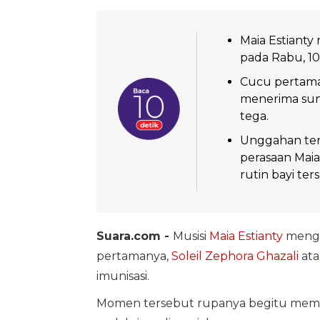
Maia Estianty
pada Rabu, 10
Cucu pertama 
menerima sun
tega.
Unggahan ter
perasaan Maia
rutin bayi ter
Suara.com -
Musisi
Maia Estianty
mengu
pertamanya,
Soleil Zephora Ghazali
ata
imunisasi.
Momen tersebut rupanya begitu membe