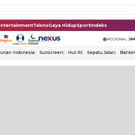
Entertainment
Tekno
Gaya Hidup
Sport
Indeks
REGIONAL:
JA
unan Indonesia
Sunscreen
Hut Ri
Sepatu Jalan
Bante