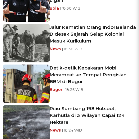
Liga 1
Bola
| 18:30 WIB
Jalur Kematian Orang Indo! Belanda
Didesak Sejarah Gelap Kolonial
Masuk Kurikulum
News
| 18:30 WIB
Detik-detik Kebakaran Mobil
Merambat ke Tempat Pengisian
BBM di Bogor
Bogor
| 18:26 WIB
Riau Sumbang 198 Hotspot,
Karhutla di 3 Wilayah Capai 124
Hektare
News
| 18:24 WIB