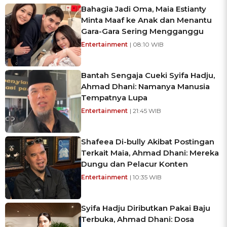
Bahagia Jadi Oma, Maia Estianty
Minta Maaf ke Anak dan Menantu
Gara-Gara Sering Mengganggu
Entertainment
| 08:10 WIB
Bantah Sengaja Cueki Syifa Hadju,
Ahmad Dhani: Namanya Manusia
Tempatnya Lupa
Entertainment
| 21:45 WIB
Shafeea Di-bully Akibat Postingan
Terkait Maia, Ahmad Dhani: Mereka
Dungu dan Pelacur Konten
Entertainment
| 10:35 WIB
Syifa Hadju Diributkan Pakai Baju
Terbuka, Ahmad Dhani: Dosa