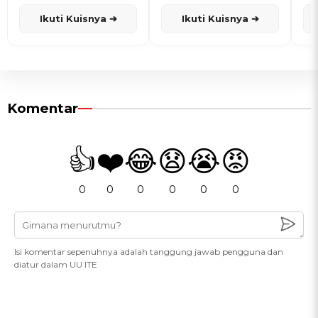
dan Karisma
Penanggalan Jawa
Ikuti Kuisnya ➔
Ikuti Kuisnya ➔
Komentar
👍
❤️
😂
😧
😭
😡
0
0
0
0
0
0
Isi komentar sepenuhnya adalah tanggung jawab pengguna dan
diatur dalam UU ITE