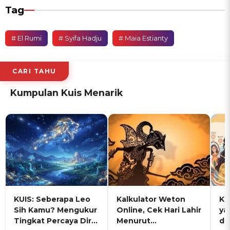
Tag
# El Rumi
# Syifa Hadju
# Maia Estianty
CARI TAHU
Kumpulan Kuis Menarik
KUIS: Seberapa Leo
Kalkulator Weton
KU
Sih Kamu? Mengukur
Online, Cek Hari Lahir
ya
Tingkat Percaya Diri
Menurut
de