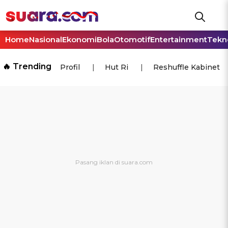
Home
Nasional
Ekonomi
Bola
Otomotif
Entertainment
Tekn
🔥 Trending
Profil
Hut Ri
Reshuffle Kabinet