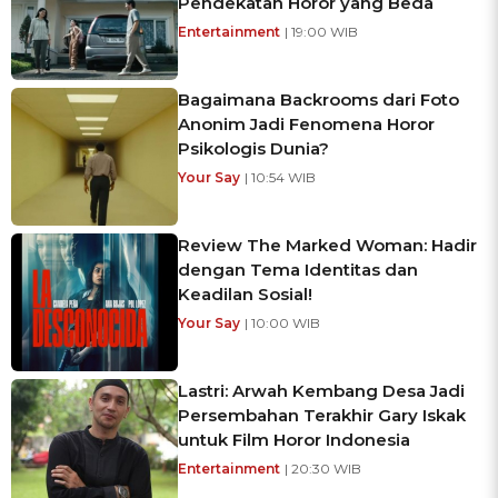
Pendekatan Horor yang Beda
Entertainment
| 19:00 WIB
Bagaimana Backrooms dari Foto
Anonim Jadi Fenomena Horor
Psikologis Dunia?
Your Say
| 10:54 WIB
Review The Marked Woman: Hadir
dengan Tema Identitas dan
Keadilan Sosial!
Your Say
| 10:00 WIB
Lastri: Arwah Kembang Desa Jadi
Persembahan Terakhir Gary Iskak
untuk Film Horor Indonesia
Entertainment
| 20:30 WIB