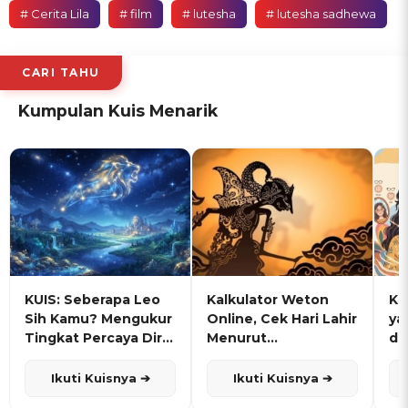
# Cerita Lila
# film
# lutesha
# lutesha sadhewa
CARI TAHU
Kumpulan Kuis Menarik
KUIS: Seberapa Leo
Kalkulator Weton
KU
Sih Kamu? Mengukur
Online, Cek Hari Lahir
ya
Tingkat Percaya Diri
Menurut
de
dan Karisma
Penanggalan Jawa
Ikuti Kuisnya ➔
Ikuti Kuisnya ➔