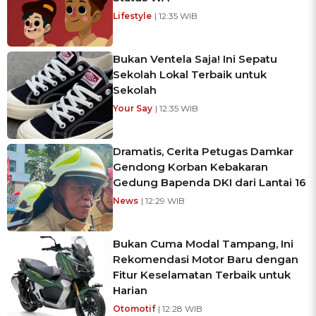
Lifestyle
| 12:35 WIB
Bukan Ventela Saja! Ini Sepatu
Sekolah Lokal Terbaik untuk
Sekolah
Your Say
| 12:35 WIB
Dramatis, Cerita Petugas Damkar
Gendong Korban Kebakaran
Gedung Bapenda DKI dari Lantai 16
News
| 12:29 WIB
Bukan Cuma Modal Tampang, Ini
Rekomendasi Motor Baru dengan
Fitur Keselamatan Terbaik untuk
Harian
Otomotif
| 12:28 WIB