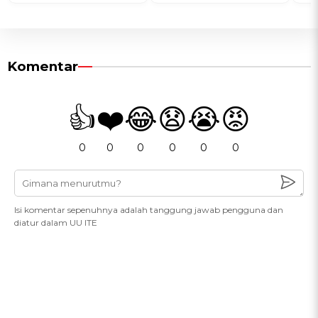
Komentar
👍
❤️
😂
😧
😭
😡
0
0
0
0
0
0
Isi komentar sepenuhnya adalah tanggung jawab pengguna dan
diatur dalam UU ITE