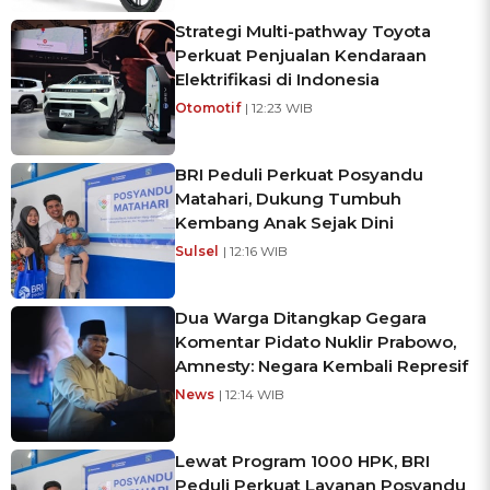
Strategi Multi-pathway Toyota
Perkuat Penjualan Kendaraan
Elektrifikasi di Indonesia
Otomotif
| 12:23 WIB
BRI Peduli Perkuat Posyandu
Matahari, Dukung Tumbuh
Kembang Anak Sejak Dini
Sulsel
| 12:16 WIB
Dua Warga Ditangkap Gegara
Komentar Pidato Nuklir Prabowo,
Amnesty: Negara Kembali Represif
News
| 12:14 WIB
Lewat Program 1000 HPK, BRI
Peduli Perkuat Layanan Posyandu