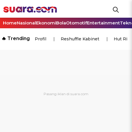
Home
Nasional
Ekonomi
Bola
Otomotif
Entertainment
Tekn
🔥 Trending
Profil
Reshuffle Kabinet
Hut Ri