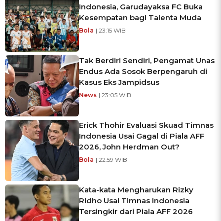
Indonesia, Garudayaksa FC Buka
Kesempatan bagi Talenta Muda
Bola
| 23:15 WIB
Tak Berdiri Sendiri, Pengamat Unas
Endus Ada Sosok Berpengaruh di
Kasus Eks Jampidsus
News
| 23:05 WIB
Erick Thohir Evaluasi Skuad Timnas
Indonesia Usai Gagal di Piala AFF
2026, John Herdman Out?
Bola
| 22:59 WIB
Kata-kata Mengharukan Rizky
Ridho Usai Timnas Indonesia
Tersingkir dari Piala AFF 2026