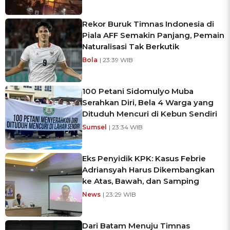
Rekor Buruk Timnas Indonesia di
Piala AFF Semakin Panjang, Pemain
Naturalisasi Tak Berkutik
Bola
| 23:39 WIB
100 Petani Sidomulyo Muba
Serahkan Diri, Bela 4 Warga yang
Dituduh Mencuri di Kebun Sendiri
Sumsel
| 23:34 WIB
Eks Penyidik KPK: Kasus Febrie
Adriansyah Harus Dikembangkan
ke Atas, Bawah, dan Samping
News
| 23:29 WIB
Dari Batam Menuju Timnas