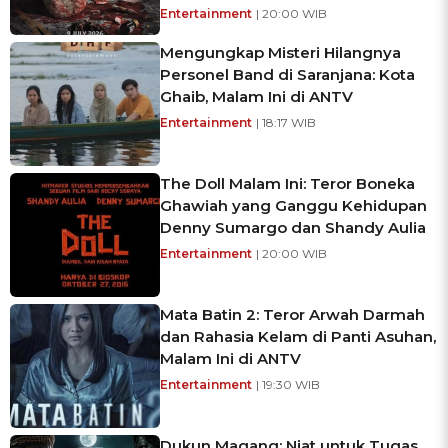
Entertainment
| 20:00 WIB
Mengungkap Misteri Hilangnya
Personel Band di Saranjana: Kota
Ghaib, Malam Ini di ANTV
Entertainment
| 18:17 WIB
The Doll Malam Ini: Teror Boneka
Ghawiah yang Ganggu Kehidupan
Denny Sumargo dan Shandy Aulia
Entertainment
| 20:00 WIB
Mata Batin 2: Teror Arwah Darmah
dan Rahasia Kelam di Panti Asuhan,
Malam Ini di ANTV
Entertainment
| 19:30 WIB
Dukun Magang: Niat untuk Tugas