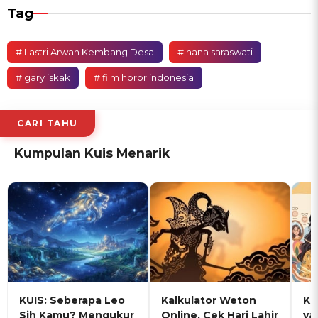
Tag
# Lastri Arwah Kembang Desa
# hana saraswati
# gary iskak
# film horor indonesia
CARI TAHU
Kumpulan Kuis Menarik
KUIS: Seberapa Leo
Kalkulator Weton
KU
Sih Kamu? Mengukur
Online, Cek Hari Lahir
ya