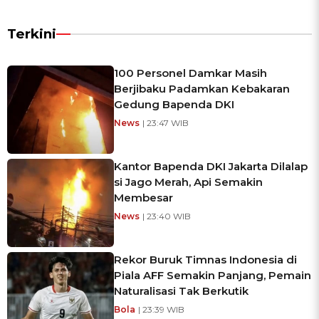
Terkini
100 Personel Damkar Masih
Berjibaku Padamkan Kebakaran
Gedung Bapenda DKI
News
| 23:47 WIB
Kantor Bapenda DKI Jakarta Dilalap
si Jago Merah, Api Semakin
Membesar
News
| 23:40 WIB
Rekor Buruk Timnas Indonesia di
Piala AFF Semakin Panjang, Pemain
Naturalisasi Tak Berkutik
Bola
| 23:39 WIB