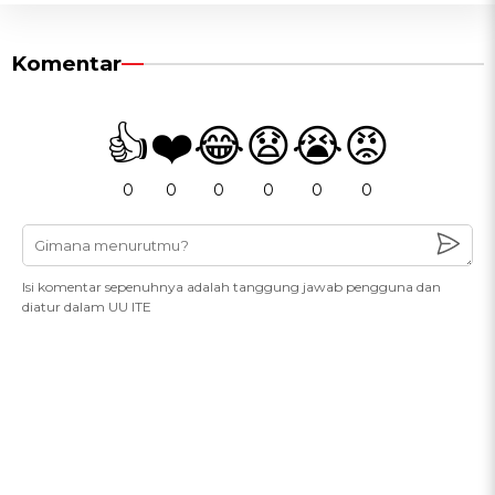
Komentar
👍
❤️
😂
😧
😭
😡
0
0
0
0
0
0
Isi komentar sepenuhnya adalah tanggung jawab pengguna dan
diatur dalam UU ITE