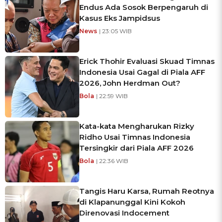
Endus Ada Sosok Berpengaruh di
Kasus Eks Jampidsus
News
| 23:05 WIB
Erick Thohir Evaluasi Skuad Timnas
Indonesia Usai Gagal di Piala AFF
2026, John Herdman Out?
Bola
| 22:59 WIB
Kata-kata Mengharukan Rizky
Ridho Usai Timnas Indonesia
Tersingkir dari Piala AFF 2026
Bola
| 22:36 WIB
Tangis Haru Karsa, Rumah Reotnya
di Klapanunggal Kini Kokoh
Direnovasi Indocement