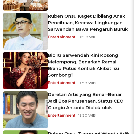
Ruben Onsu Kaget Dibilang Anak
Pencitraan, Kecewa Lingkungan
Sarwendah Bawa Pengaruh Buruk
Entertainment
| 08:10 WIB
Bio IG Sarwendah Kini Kosong
Melompong, Benarkah Ramai
Brand Putus Kontrak Akibat Isu
Sombong?
Entertainment
| 07:17 WIB
Deretan Artis yang Benar-Benar
Jadi Bos Perusahaan, Status CEO
Giorgio Antonio Diolok-olok
Entertainment
| 19:30 WIB
Ruben Onsu Tanggapi Wendy Adik