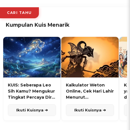
CARI TAHU
Kumpulan Kuis Menarik
KUIS: Seberapa Leo
Kalkulator Weton
KU
Sih Kamu? Mengukur
Online, Cek Hari Lahir
ya
Tingkat Percaya Diri
Menurut
de
dan Karisma
Penanggalan Jawa
Ikuti Kuisnya ➔
Ikuti Kuisnya ➔