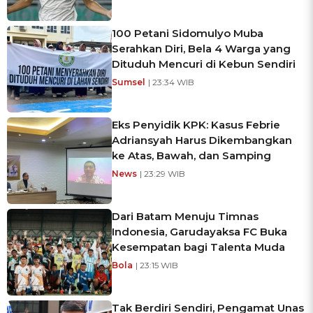
100 Petani Sidomulyo Muba
Serahkan Diri, Bela 4 Warga yang
Dituduh Mencuri di Kebun Sendiri
Sumsel
| 23:34 WIB
Eks Penyidik KPK: Kasus Febrie
Adriansyah Harus Dikembangkan
ke Atas, Bawah, dan Samping
News
| 23:29 WIB
Dari Batam Menuju Timnas
Indonesia, Garudayaksa FC Buka
Kesempatan bagi Talenta Muda
Bola
| 23:15 WIB
Tak Berdiri Sendiri, Pengamat Unas