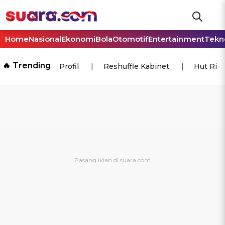
Home
Nasional
Ekonomi
Bola
Otomotif
Entertainment
Tekn
🔥 Trending
Profil
Reshuffle Kabinet
Hut Ri