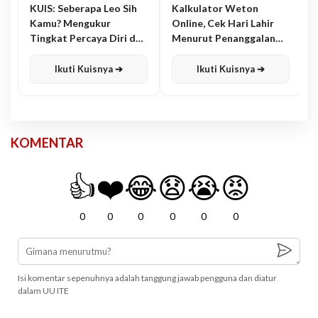
KUIS: Seberapa Leo Sih
Kalkulator Weton
Kamu? Mengukur
Online, Cek Hari Lahir
Tingkat Percaya Diri dan
Menurut Penanggalan
Karisma
Jawa
Ikuti Kuisnya ➔
Ikuti Kuisnya ➔
KOMENTAR
👍
❤️
😂
😧
😭
😡
0
0
0
0
0
0
Isi komentar sepenuhnya adalah tanggung jawab pengguna dan diatur
dalam UU ITE