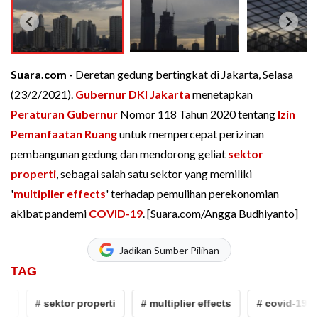
Suara.com -
Deretan gedung bertingkat di Jakarta, Selasa
(23/2/2021).
Gubernur DKI Jakarta
menetapkan
Peraturan Gubernur
Nomor 118 Tahun 2020 tentang
Izin
Pemanfaatan Ruang
untuk mempercepat perizinan
pembangunan gedung dan mendorong geliat
sektor
properti
, sebagai salah satu sektor yang memiliki
'
multiplier effects
' terhadap pemulihan perekonomian
akibat pandemi
COVID-19
. [Suara.com/Angga Budhiyanto]
Jadikan Sumber Pilihan
TAG
# sektor properti
# multiplier effects
# covid-19
#