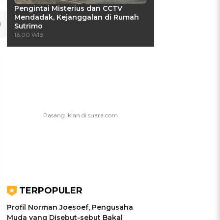
Pengintai Misterius dan CCTV
Mendadak, Kejanggalan di Rumah
Sutrimo
16:00 WIB
UIS: Sepatu Mana yang
KUIS: Seberapa Kenal
TERPOPULER
Cocok dengan
Kamu dengan Si Zodiak
Kepribadianmu?
Cancer?
Profil Norman Joesoef, Pengusaha
Muda yang Disebut-sebut Bakal