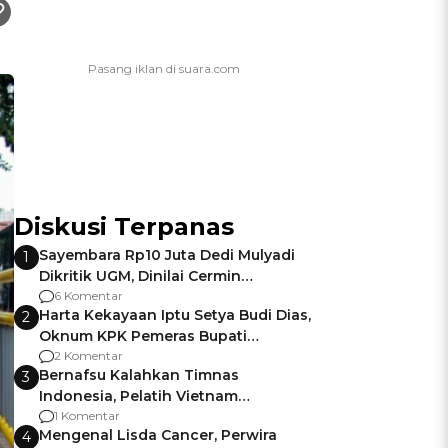
Diskusi Terpanas
Sayembara Rp10 Juta Dedi Mulyadi
1
Dikritik UGM, Dinilai Cermin
Gagalnya Negara Jamin Keamanan
6 Komentar
Harta Kekayaan Iptu Setya Budi Dias,
2
Oknum KPK Pemeras Bupati
Pemalang
2 Komentar
Bernafsu Kalahkan Timnas
3
Indonesia, Pelatih Vietnam
Berencana Pakai Jimat di Pakansari
1 Komentar
Mengenal Lisda Cancer, Perwira
4