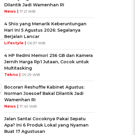
Dilantik Jadi Wamenhan RI
Ikuti Kuisnya ➔
Ikuti Kuisnya ➔
News |
17:21 WIB
4 Shio yang Menarik Keberuntungan
Hari Ini 5 Agustus 2026: Segalanya
Berjalan Lancar
Lifestyle |
06:37 WIB
4 HP Redmi Memori 256 GB dan Kamera
Jernih Harga Rp1 Jutaan, Cocok untuk
Multitasking
Tekno |
09:29 WIB
Bocoran Reshuffle Kabinet Agustus:
Norman Joesoef Bakal Dilantik Jadi
Wamenhan RI
News |
17:49 WIB
Jalan Santai Cocoknya Pakai Sepatu
Apa? Ini 6 Produk Lokal yang Nyaman
Buat 17 Agustusan