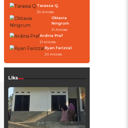
Tarassa Q.
33 Articles
Oktavia
Ningrum
31 Articles
Ardina Praf
21 Articles
Ryan Farizzal
20 Articles
Liks