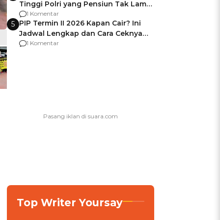
Tinggi Polri yang Pensiun Tak Lama
Usai Jadi Brigjen
1 Komentar
PIP Termin II 2026 Kapan Cair? Ini
5
Jadwal Lengkap dan Cara Ceknya
agar Dana Tidak Hangus!
1 Komentar
Top Writer Yoursay