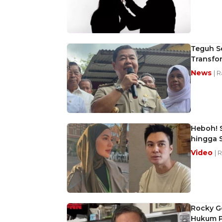
Teguh S
Transfor
News
| 
Heboh! 
hingga 
Video
| 
Rocky Ge
Hukum P