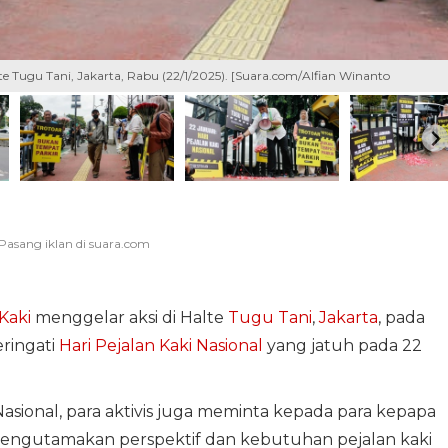
alte Tugu Tani, Jakarta, Rabu (22/1/2025). [Suara.com/Alfian Winanto
Kaki
menggelar aksi di Halte
Tugu Tani
,
Jakarta
, pada
eringati
Hari Pejalan Kaki Nasional
yang jatuh pada 22
Nasional, para aktivis juga meminta kepada para kepapa
 mengutamakan perspektif dan kebutuhan pejalan kaki