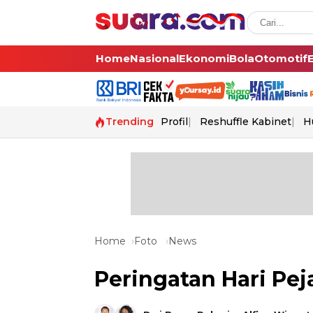
Home
Nasional
Ekonomi
Bola
Otomotif
Trending
Profil
Reshuffle Kabinet
H
Home
Foto
News
Peringatan Hari Pej