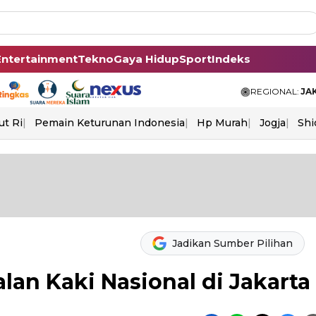
Entertainment
Tekno
Gaya Hidup
Sport
Indeks
REGIONAL:
JA
ut Ri
Pemain Keturunan Indonesia
Hp Murah
Jogja
Shi
Jadikan Sumber Pilihan
alan Kaki Nasional di Jakarta