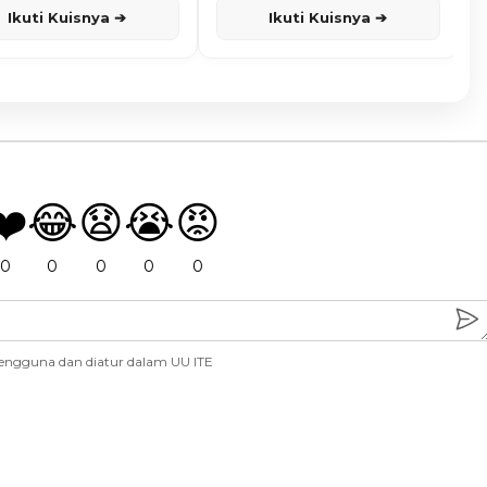
Ikuti Kuisnya ➔
Ikuti Kuisnya ➔
❤️
😂
😧
😭
😡
0
0
0
0
0
engguna dan diatur dalam UU ITE