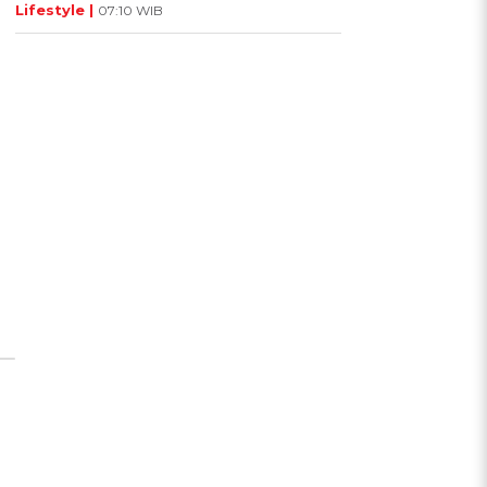
Lifestyle |
07:10 WIB