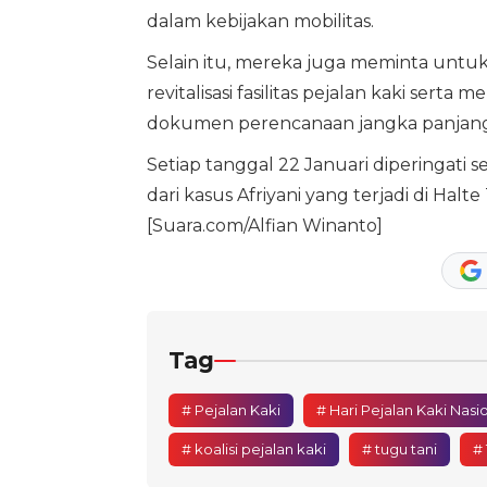
dalam kebijakan mobilitas.
Selain itu, mereka juga meminta un
revitalisasi fasilitas pejalan kaki serta
dokumen perencanaan jangka panjang
Setiap tanggal 22 Januari diperingati se
dari kasus Afriyani yang terjadi di Halt
[Suara.com/Alfian Winanto]
Tag
# Pejalan Kaki
# Hari Pejalan Kaki Nasi
# koalisi pejalan kaki
# tugu tani
# 