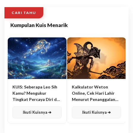
CARI TAHU
Kumpulan Kuis Menarik
KUIS: Seberapa Leo Sih
Kalkulator Weton
Kamu? Mengukur
Online, Cek Hari Lahir
Tingkat Percaya Diri dan
Menurut Penanggalan
Karisma
Jawa
Ikuti Kuisnya ➔
Ikuti Kuisnya ➔