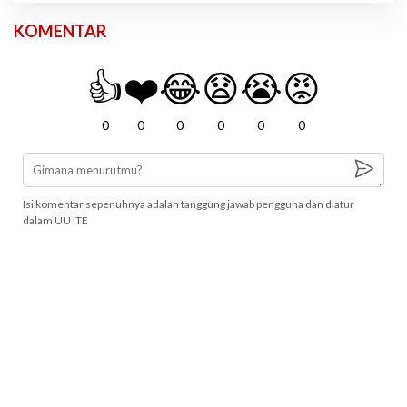
KOMENTAR
👍
❤️
😂
😧
😭
😡
0
0
0
0
0
0
Isi komentar sepenuhnya adalah tanggung jawab pengguna dan diatur
dalam UU ITE