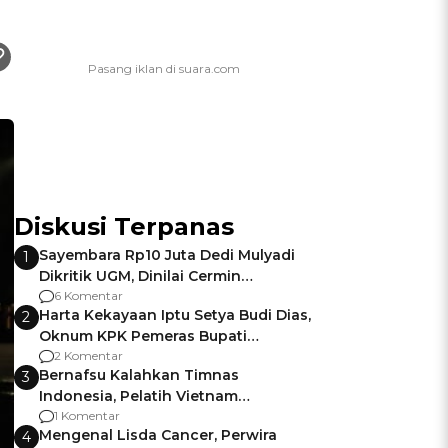
Diskusi Terpanas
Sayembara Rp10 Juta Dedi Mulyadi
1
Dikritik UGM, Dinilai Cermin
Gagalnya Negara Jamin Keamanan
6 Komentar
Harta Kekayaan Iptu Setya Budi Dias,
2
Oknum KPK Pemeras Bupati
Pemalang
2 Komentar
Bernafsu Kalahkan Timnas
3
Indonesia, Pelatih Vietnam
Berencana Pakai Jimat di Pakansari
1 Komentar
Mengenal Lisda Cancer, Perwira
4