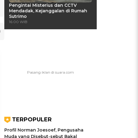
Pengintai Misterius dan CCTV
Mendadak, Kejanggalan di Rumah
Sutrimo
16:00 WIB
TERPOPULER
Profil Norman Joesoef, Pengusaha
UIS: Sepatu Mana yang
KUIS: Seberapa Kenal
Muda yang Disebut-sebut Bakal