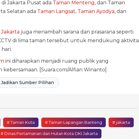
 di Jakarta Pusat ada
Taman Menteng
, dan Taman
ta Selatan ada
Taman Langsat
,
Taman Ayodya
, dan
 Jakarta
juga menambah sarana dan prasarana seperti
 CCTV di lima taman tersebut untuk mendukung aktivita
hari.
am
ini diharapkan menjadi ruang publik yang
n kebersamaan. [Suara.com/Alfian Winanto]
Jadikan Sumber Pilihan
# Taman Kota
# Taman Lapangan Banteng
# jakarta
# Dinas Pertamanan dan Hutan Kota DKI Jakarta