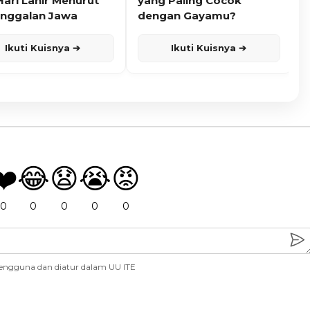
Hari Lahir Menurut
yang Paling Cocok
nggalan Jawa
dengan Gayamu?
Ikuti Kuisnya ➔
Ikuti Kuisnya ➔
❤️
😂
😧
😭
😡
0
0
0
0
0
engguna dan diatur dalam UU ITE