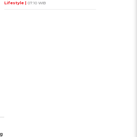
Lifestyle |
07:10 WIB
ng