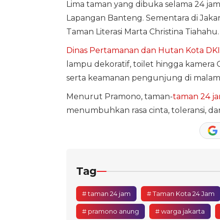
Lima taman yang dibuka selama 24 jam
Lapangan Banteng. Sementara di Jakar
Taman Literasi Marta Christina Tiahahu.
Dinas Pertamanan dan Hutan Kota DKI
lampu dekoratif, toilet hingga kamera
serta keamanan pengunjung di malam 
Menurut Pramono, taman-
taman 24 j
menumbuhkan rasa cinta, toleransi, da
Tag
# taman 24 jam
# Taman Kota 24 Jam
# pramono anung
# warga jakarta