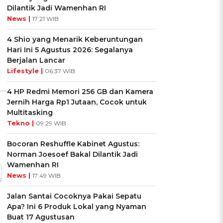
Cocok dengan
Kamu dengan Si Zodiak
Dilantik Jadi Wamenhan RI
Kepribadianmu?
Cancer?
News |
17:21 WIB
Ikuti Kuisnya ➔
Ikuti Kuisnya ➔
4 Shio yang Menarik Keberuntungan
Hari Ini 5 Agustus 2026: Segalanya
Berjalan Lancar
Lifestyle |
06:37 WIB
4 HP Redmi Memori 256 GB dan Kamera
Jernih Harga Rp1 Jutaan, Cocok untuk
Multitasking
Tekno |
09:29 WIB
Bocoran Reshuffle Kabinet Agustus:
Norman Joesoef Bakal Dilantik Jadi
Wamenhan RI
News |
17:49 WIB
Jalan Santai Cocoknya Pakai Sepatu
Apa? Ini 6 Produk Lokal yang Nyaman
Buat 17 Agustusan