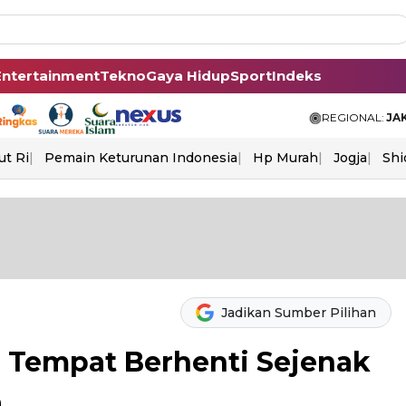
Entertainment
Tekno
Gaya Hidup
Sport
Indeks
REGIONAL:
JA
ut Ri
Pemain Keturunan Indonesia
Hp Murah
Jogja
Shi
Jadikan Sumber Pilihan
 Tempat Berhenti Sejenak
a