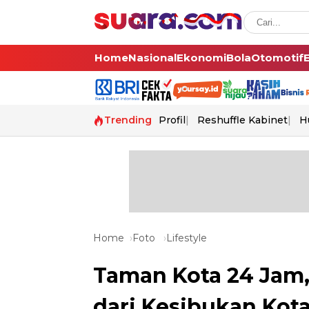
Home
Nasional
Ekonomi
Bola
Otomotif
Trending
Profil
Reshuffle Kabinet
H
Home
Foto
Lifestyle
Taman Kota 24 Jam,
dari Kesibukan Kot