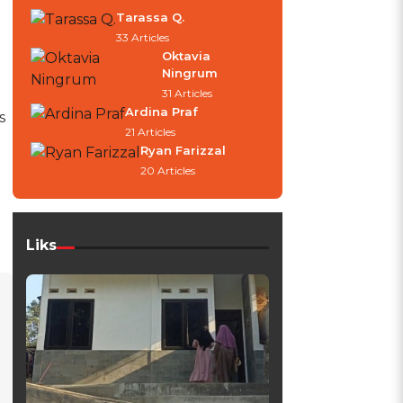
Tarassa Q.
33 Articles
Oktavia
Ningrum
31 Articles
Ardina Praf
s
21 Articles
Ryan Farizzal
20 Articles
Liks