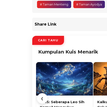
# Taman Menteng
# Taman Ayodya
Share Link
CARI TAHU
Kumpulan Kuis Menarik
❮
KUIS: Seberapa Leo Sih
Kalk