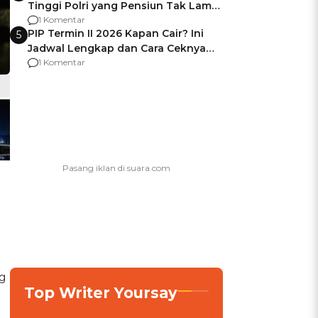
Tinggi Polri yang Pensiun Tak Lama
Usai Jadi Brigjen
1 Komentar
PIP Termin II 2026 Kapan Cair? Ini
5
Jadwal Lengkap dan Cara Ceknya
agar Dana Tidak Hangus!
1 Komentar
g
Top Writer Yoursay