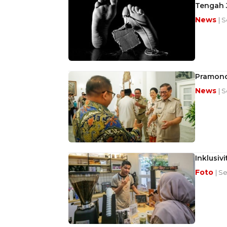
Tengah 
News
| 
Pramono
News
| S
Inklusiv
Foto
| S