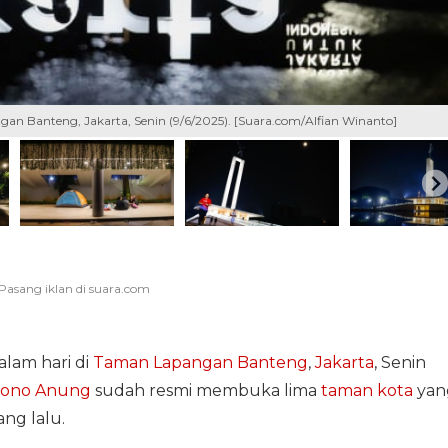
an Banteng, Jakarta, Senin (9/6/2025). [Suara.com/Alfian Winanto]
alam hari di
Taman Lapangan Banteng
,
Jakarta
, Senin
ono Anung
sudah resmi membuka lima
taman kota
yan
ang lalu.