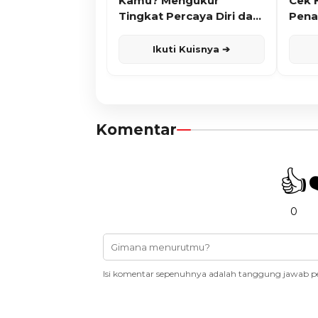
Kamu? Mengukur
Cek 
Tingkat Percaya Diri dan
Pena
Karisma
Ikuti Kuisnya ➔
Komentar
👍
0
Isi komentar sepenuhnya adalah tanggung jawab p