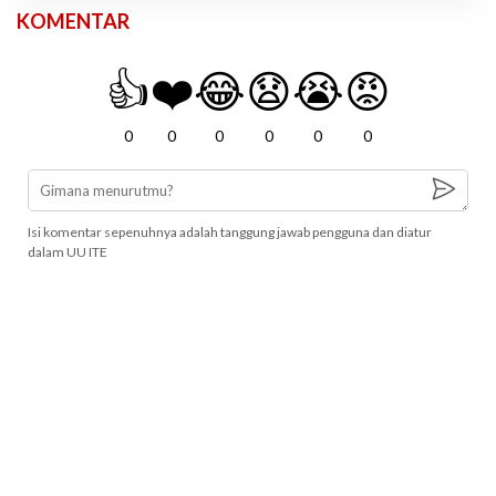
KOMENTAR
👍
❤️
😂
😧
😭
😡
0
0
0
0
0
0
Isi komentar sepenuhnya adalah tanggung jawab pengguna dan diatur
dalam UU ITE