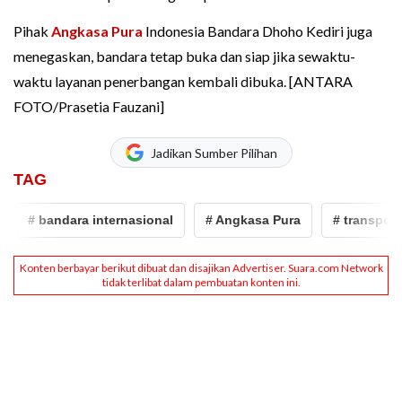
Pihak
Angkasa Pura
Indonesia Bandara Dhoho Kediri juga
menegaskan, bandara tetap buka dan siap jika sewaktu-
waktu layanan penerbangan kembali dibuka. [ANTARA
FOTO/Prasetia Fauzani]
Jadikan Sumber Pilihan
TAG
# bandara internasional
# Angkasa Pura
# transportasi