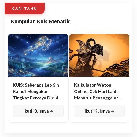
CARI TAHU
Kumpulan Kuis Menarik
KUIS: Seberapa Leo Sih
Kalkulator Weton
Kamu? Mengukur
Online, Cek Hari Lahir
Tingkat Percaya Diri dan
Menurut Penanggalan
Karisma
Jawa
Ikuti Kuisnya ➔
Ikuti Kuisnya ➔