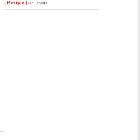
Lifestyle |
07:10 WIB