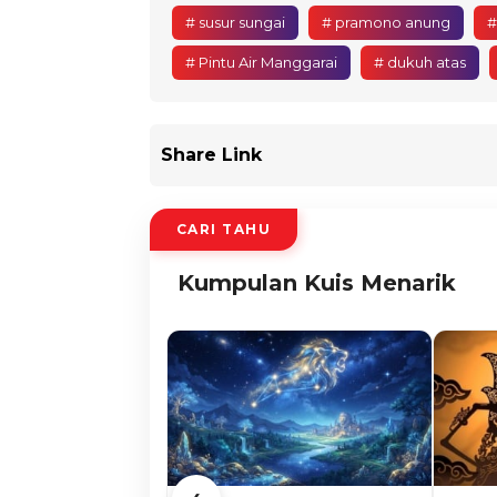
# susur sungai
# pramono anung
#
# Pintu Air Manggarai
# dukuh atas
Share Link
CARI TAHU
Kumpulan Kuis Menarik