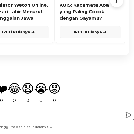
❯
ulator Weton Online,
KUIS: Kacamata Apa
K
Hari Lahir Menurut
yang Paling Cocok
nggalan Jawa
dengan Gayamu?
Ikuti Kuisnya ➔
Ikuti Kuisnya ➔
❤️
😂
😧
😭
😡
0
0
0
0
0
engguna dan diatur dalam UU ITE