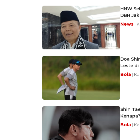
HNW Seb
DBH Jak
News
| 
Doa Shi
Leste di
Bola
| Ka
Shin Ta
Kenapa
Bola
| Ka