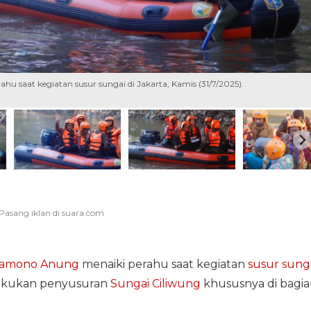
 saat kegiatan susur sungai di Jakarta, Kamis (31/7/2025).
ramono Anung
menaiki perahu saat kegiatan
susur sung
elakukan penyusuran
Sungai Ciliwung
khususnya di bagia