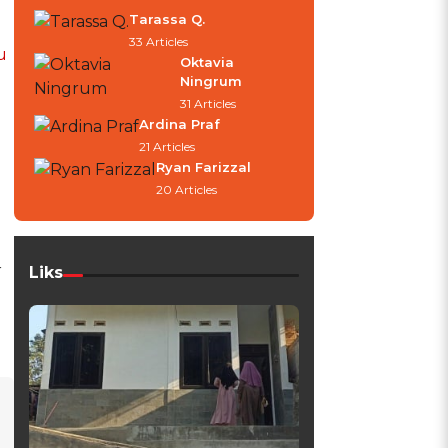
Tarassa Q.
33 Articles
u
Oktavia
Ningrum
31 Articles
Ardina Praf
21 Articles
Ryan Farizzal
20 Articles
r
Liks