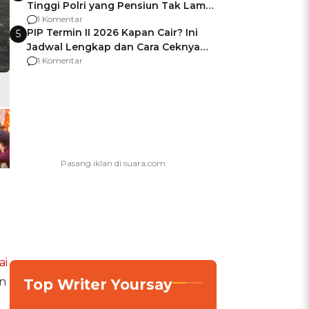
Tinggi Polri yang Pensiun Tak Lama
Usai Jadi Brigjen
1 Komentar
PIP Termin II 2026 Kapan Cair? Ini
5
Jadwal Lengkap dan Cara Ceknya
agar Dana Tidak Hangus!
1 Komentar
ai
n
Top Writer Yoursay