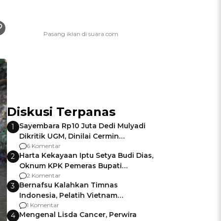
Diskusi Terpanas
Sayembara Rp10 Juta Dedi Mulyadi
1
Dikritik UGM, Dinilai Cermin
Gagalnya Negara Jamin Keamanan
6 Komentar
Harta Kekayaan Iptu Setya Budi Dias,
2
Oknum KPK Pemeras Bupati
Pemalang
2 Komentar
Bernafsu Kalahkan Timnas
3
Indonesia, Pelatih Vietnam
Berencana Pakai Jimat di Pakansari
1 Komentar
Mengenal Lisda Cancer, Perwira
4