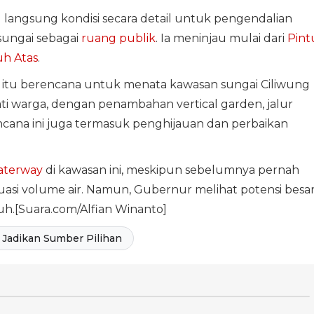
u langsung kondisi secara detail untuk pengendalian
sungai sebagai
ruang publik
. Ia meninjau mulai dari
Pint
h Atas
.
 itu berencana untuk menata kawasan sungai Ciliwung
ati warga, dengan penambahan vertical garden, jalur
encana ini juga termasuk penghijauan dan perbaikan
aterway
di kawasan ini, meskipun sebelumnya pernah
asi volume air. Namun, Gubernur melihat potensi besa
ruh.[Suara.com/Alfian Winanto]
Jadikan Sumber Pilihan