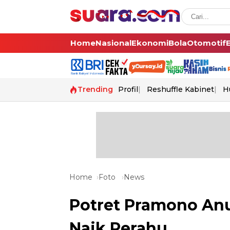
Home
Nasional
Ekonomi
Bola
Otomotif
Trending
Profil
Reshuffle Kabinet
H
Home
Foto
News
Potret Pramono Anu
Naik Perahu