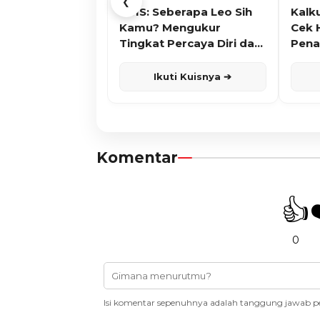
❮
KUIS: Seberapa Leo Sih
Kalk
Kamu? Mengukur
Cek 
Tingkat Percaya Diri dan
Pena
Karisma
Ikuti Kuisnya ➔
Komentar
👍
0
Isi komentar sepenuhnya adalah tanggung jawab p