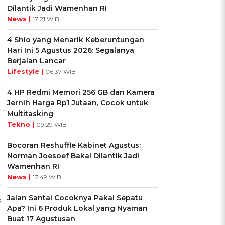
Dilantik Jadi Wamenhan RI
UIS: Sepatu Mana yang
KUIS: Seberapa Kenal
News |
Cocok dengan
Kamu dengan Si Zodiak
17:21 WIB
Kepribadianmu?
Cancer?
4 Shio yang Menarik Keberuntungan
Hari Ini 5 Agustus 2026: Segalanya
Ikuti Kuisnya ➔
Ikuti Kuisnya ➔
Berjalan Lancar
Lifestyle |
06:37 WIB
4 HP Redmi Memori 256 GB dan Kamera
Jernih Harga Rp1 Jutaan, Cocok untuk
Multitasking
Tekno |
09:29 WIB
Bocoran Reshuffle Kabinet Agustus:
Norman Joesoef Bakal Dilantik Jadi
Wamenhan RI
News |
17:49 WIB
Jalan Santai Cocoknya Pakai Sepatu
Apa? Ini 6 Produk Lokal yang Nyaman
Buat 17 Agustusan