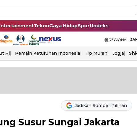
Entertainment
Tekno
Gaya Hidup
Sport
Indeks
REGIONAL:
JA
ut Ri
Pemain Keturunan Indonesia
Hp Murah
Jogja
Shi
Jadikan Sumber Pilihan
ng Susur Sungai Jakarta