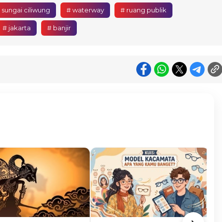
 sungai ciliwung
# waterway
# ruang publik
# jakarta
# banjir