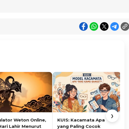
❯
ulator Weton Online,
KUIS: Kacamata Apa
K
Hari Lahir Menurut
yang Paling Cocok