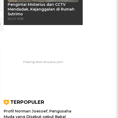
Pengintai Misterius dan CCTV
Mendadak, Kejanggalan di Rumah
Sutrimo
16:00 WIB
TERPOPULER
UIS: Sepatu Mana yang
KUIS: Seberapa Kenal
Profil Norman Joesoef, Pengusaha
Cocok dengan
Kamu dengan Si Zodiak
Muda yang Disebut-sebut Bakal