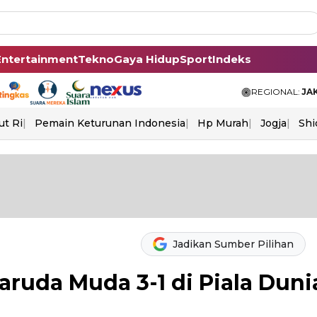
Entertainment
Tekno
Gaya Hidup
Sport
Indeks
REGIONAL:
JA
ut Ri
Pemain Keturunan Indonesia
Hp Murah
Jogja
Shi
Jadikan Sumber Pilihan
uda Muda 3-1 di Piala Duni