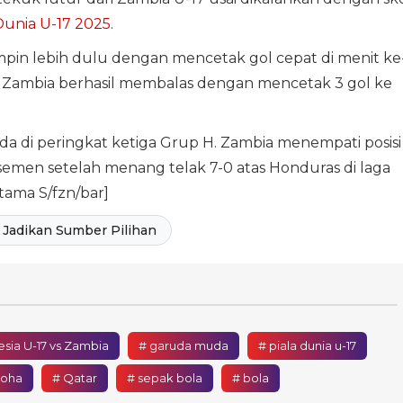
Dunia U-17 2025
.
in lebih dulu dengan mencetak gol cepat di menit ke
 Zambia berhasil membalas dengan mencetak 3 gol ke
a di peringkat ketiga Grup H. Zambia menempati posisi
semen setelah menang telak 7-0 atas Honduras di laga
ama S/fzn/bar]
Jadikan Sumber Pilihan
sia U-17 vs Zambia
# garuda muda
# piala dunia u-17
doha
# Qatar
# sepak bola
# bola