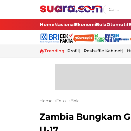
Home
Nasional
Ekonomi
Bola
Otomotif
Trending
Profil
Reshuffle Kabinet
H
Home
Foto
Bola
Zambia Bungkam Gar
U-17