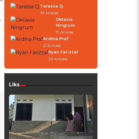
Tarassa Q.
33 Articles
Oktavia
-
Ningrum
31 Articles
Ardina Praf
21 Articles
Ryan Farizzal
20 Articles
Liks