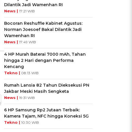
Kepribadianmu?
Cancer?
Dilantik Jadi Wamenhan RI
News |
17:21 WIB
Ikuti Kuisnya ➔
Ikuti Kuisnya ➔
Bocoran Reshuffle Kabinet Agustus:
Norman Joesoef Bakal Dilantik Jadi
Wamenhan RI
News |
17:49 WIB
4 HP Murah Baterai 7000 mAh, Tahan
hingga 2 Hari dengan Performa
Kencang
Tekno |
08:13 WIB
Rumah Lansia 82 Tahun Dieksekusi PN
Jakbar Meski Masih Sengketa
News |
19:31 WIB
6 HP Samsung Rp2 Jutaan Terbaik:
Kamera Tajam, NFC hingga Koneksi 5G
Tekno |
10:30 WIB