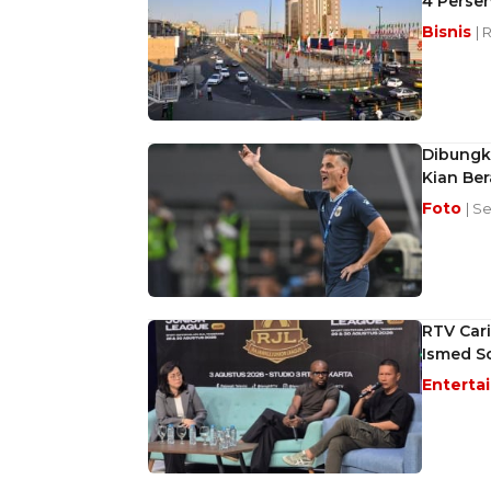
4 Perse
Bisnis
| 
Dibungk
Kian Ber
Foto
| S
RTV Cari
Ismed S
Enterta