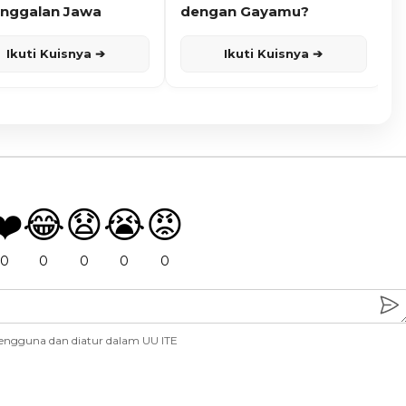
nggalan Jawa
dengan Gayamu?
Ikuti Kuisnya ➔
Ikuti Kuisnya ➔
❤️
😂
😧
😭
😡
0
0
0
0
0
engguna dan diatur dalam UU ITE