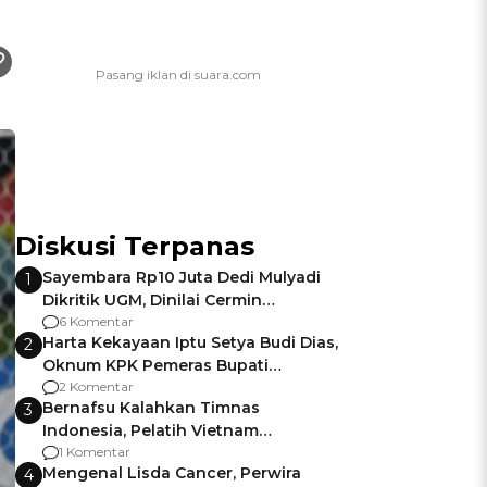
Diskusi Terpanas
Sayembara Rp10 Juta Dedi Mulyadi
1
Dikritik UGM, Dinilai Cermin
Gagalnya Negara Jamin Keamanan
6 Komentar
Harta Kekayaan Iptu Setya Budi Dias,
2
Oknum KPK Pemeras Bupati
Pemalang
2 Komentar
Bernafsu Kalahkan Timnas
3
Indonesia, Pelatih Vietnam
Berencana Pakai Jimat di Pakansari
1 Komentar
Mengenal Lisda Cancer, Perwira
4