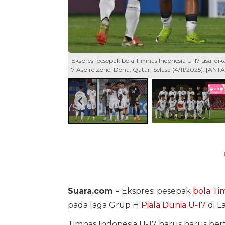
Ekspresi pesepak bola Timnas Indonesia U-17 usai d
7 Aspire Zone, Doha, Qatar, Selasa (4/11/2025). [
Suara.com -
Ekspresi pesepak
bola
Tim
pada laga Grup H
Piala Dunia U-17
di L
Timnas Indonesia U-17 harus harus ber