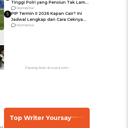
Tinggi Polri yang Pensiun Tak Lama
Usai Jadi Brigjen
1 Komentar
PIP Termin II 2026 Kapan Cair? Ini
5
Jadwal Lengkap dan Cara Ceknya
agar Dana Tidak Hangus!
1 Komentar
Top Writer Yoursay
or