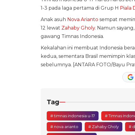
1-3 pada laga pertama di Grup H
Piala 
Anak asuh
Nova Arianto
sempat memimp
12 lewat
Zahaby Gholy
. Namun sayang,
gawang Timnas Indonesia.
Kekalahan ini membuat Indonesia berad
kedua, sementara Brasil memimpin kla
sebelumnya. [ANTARA FOTO/Bayu Prat
Tag
# timnas indonesia u-17
# Timnas Indone
# nova arianto
# Zahaby Gholy
# 