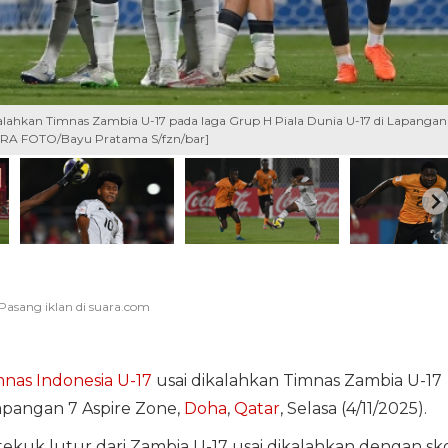
ikalahkan Timnas Zambia U-17 pada laga Grup H Piala Dunia U-17 di Lapangan
ANTARA FOTO/Bayu Pratama S/fzn/bar]
nas Indonesia U-17
usai dikalahkan Timnas Zambia U-17
apangan 7 Aspire Zone,
Doha
,
Qatar
, Selasa (4/11/2025).
tekuk lutur dari Zambia U-17 usai dikalahkan dengan sk