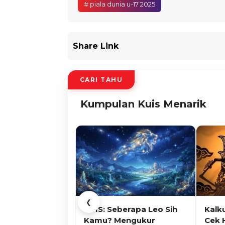
# piala dunia u-17 2025
Share Link
CARI TAHU
Kumpulan Kuis Menarik
❮
KUIS: Seberapa Leo Sih
Kalk
Kamu? Mengukur
Cek 